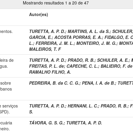
Mostrando resultados 1 a 20 de 47
Autor(es)
mentos.
TURETTA, A. P. D.
;
MARTINS, A. L. da S.
;
SCHULER, 
GARCIA, E.
;
ACOSTA PORRAS, E. A.
;
FIDALGO, E. C
L.
;
FERREIRA, J. M. L.
;
MONTEIRO, J. M. G.
;
MONTAL
MALEIROS, T. F
leira de
TURETTA, A. P. D.
;
PRADO, R. B.
;
SCHULER, A. E.
;
gua.
FREITAS, P. L. de
;
CAPECHE, C. L.
;
BALIEIRO, F. de
RAMALHO FILHO, A.
 sobre
PEDREIRA, B. da C. C. G.
;
PENA, I. A. de B.
;
TURETTA
rbanos
e serviços
TURETTA, A. P. D.
;
HERNANI, L. C.
;
PRADO, R. B.
;
F
(SPD).
S.
ecuária
TÁVORA, G. S. G.
;
TURETTA, A. P. D.
neiro.