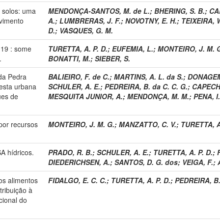
 solos: uma
MENDONÇA-SANTOS, M. de L.
;
BHERING, S. B.
;
CA
vimento
A.
;
LUMBRERAS, J. F.
;
NOVOTNY, E. H.
;
TEIXEIRA, W
D.
;
VASQUES, G. M.
D-19 : some
TURETTA, A. P. D.
;
EUFEMIA, L.
;
MONTEIRO, J. M. 
.
BONATTI, M.
;
SIEBER, S.
da Pedra
BALIEIRO, F. de C.
;
MARTINS, A. L. da S.
;
DONAGEM
resta urbana
SCHULER, A. E.
;
PEDREIRA, B. da C. C. G.
;
CAPECHE
ues de
MESQUITA JUNIOR, A.
;
MENDONÇA, M. M.
;
PENA, I.
or recursos
MONTEIRO, J. M. G.
;
MANZATTO, C. V.
;
TURETTA, A.
A hídricos.
PRADO, R. B.
;
SCHULER, A. E.
;
TURETTA, A. P. D.
;
DIEDERICHSEN, A.
;
SANTOS, D. G. dos
;
VEIGA, F.
;
dos alimentos
FIDALGO, E. C. C.
;
TURETTA, A. P. D.
;
PEDREIRA, B. 
ribuição à
cional do