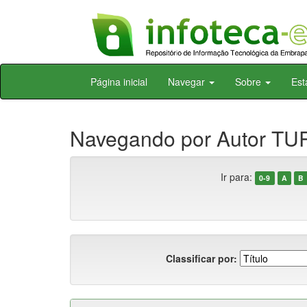
Skip
Página inicial
Navegar
Sobre
Est
navigation
Navegando por Autor TUR
Ir para:
0-9
A
B
Classificar por: