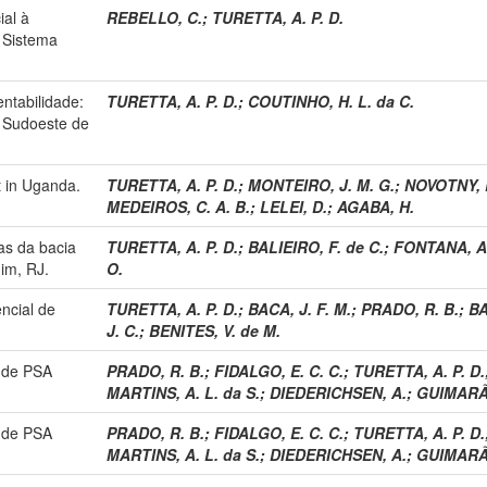
ial à
REBELLO, C.
;
TURETTA, A. P. D.
o Sistema
ntabilidade:
TURETTA, A. P. D.
;
COUTINHO, H. L. da C.
o Sudoeste de
t in Uganda.
TURETTA, A. P. D.
;
MONTEIRO, J. M. G.
;
NOVOTNY, E
MEDEIROS, C. A. B.
;
LELEI, D.
;
AGABA, H.
as da bacia
TURETTA, A. P. D.
;
BALIEIRO, F. de C.
;
FONTANA, A
im, RJ.
O.
ncial de
TURETTA, A. P. D.
;
BACA, J. F. M.
;
PRADO, R. B.
;
BA
J. C.
;
BENITES, V. de M.
 de PSA
PRADO, R. B.
;
FIDALGO, E. C. C.
;
TURETTA, A. P. D.
MARTINS, A. L. da S.
;
DIEDERICHSEN, A.
;
GUIMARÃE
 de PSA
PRADO, R. B.
;
FIDALGO, E. C. C.
;
TURETTA, A. P. D.
MARTINS, A. L. da S.
;
DIEDERICHSEN, A.
;
GUIMARÃE