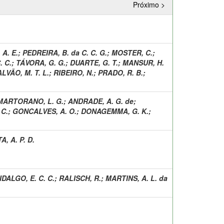
Próximo >
A. E.
;
PEDREIRA, B. da C. C. G.
;
MOSTER, C.
;
. C.
;
TÁVORA, G. G.
;
DUARTE, G. T.
;
MANSUR, H.
VÃO, M. T. L.
;
RIBEIRO, N.
;
PRADO, R. B.
;
MARTORANO, L. G.
;
ANDRADE, A. G. de
;
 C.
;
GONCALVES, A. O.
;
DONAGEMMA, G. K.
;
, A. P. D.
IDALGO, E. C. C.
;
RALISCH, R.
;
MARTINS, A. L. da