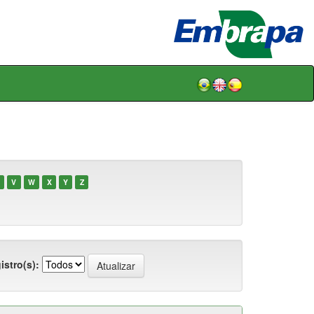
V
W
X
Y
Z
istro(s):