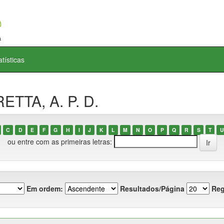
atísticas
ETTA, A. P. D.
C
D
E
F
G
H
I
J
K
L
M
N
O
P
Q
R
S
T
U
ou entre com as primeiras letras:
Em ordem:
Resultados/Página
Reg