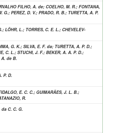
RVALHO FILHO, A. de
;
COELHO, M. R.
;
FONTANA,
. G.
;
PEREZ, D. V.
;
PRADO, R. B.
;
TURETTA, A. P.
G.
;
LÖHR, L.
;
TORRES, C. E. L.
;
CHEVELEV-
MA, G. K.
;
SILVA, E. F. da
;
TURETTA, A. P. D.
;
, C. L.
;
STUCHI, J. F.
;
BEKER, A. A. P. D.
;
 A. de B.
 P. D.
FIDALGO, E. C. C.
;
GUIMARÃES, J. L. B.
;
ATANAZIO, R.
da C. C. G.