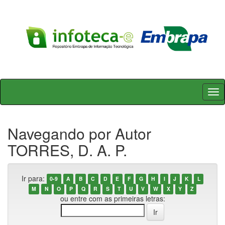
Skip
navigation
Navegando por Autor
TORRES, D. A. P.
Ir para:
0-9
A
B
C
D
E
F
G
H
I
J
K
L
M
N
O
P
Q
R
S
T
U
V
W
X
Y
Z
ou entre com as primeiras letras: