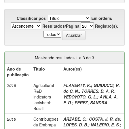
Classificar por:
Em ordem:
Resultados/Página
Registro(s):
Mostrando resultados 1 a 3 de 3
Ano de
Título
Autor(es)
publicação
2016
Agricultural
FLAHERTY, K.
;
GUIDUCCI, R.
R&D
do C. N.
;
TORRES, D. A. P.
;
indicators
VEDOVOTO, G. L.
;
AVILA, A.
factsheet:
F. D.
;
PEREZ, SANDRA
Brazil.
2018
Contribuições
ARZABE, C.
;
COSTA, J. R. da
;
da Embrapa
LOPES, D. B.
;
NALERIO, E. S.
;