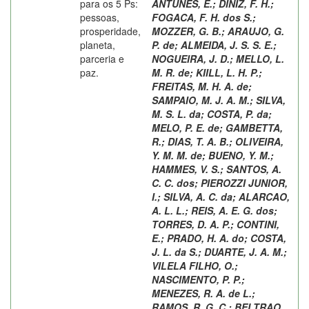
para os 5 Ps:
ANTUNES, E.
;
DINIZ, F. H.
;
pessoas,
FOGACA, F. H. dos S.
;
prosperidade,
MOZZER, G. B.
;
ARAUJO, G.
planeta,
P. de
;
ALMEIDA, J. S. S. E.
;
parceria e
NOGUEIRA, J. D.
;
MELLO, L.
paz.
M. R. de
;
KIILL, L. H. P.
;
FREITAS, M. H. A. de
;
SAMPAIO, M. J. A. M.
;
SILVA,
M. S. L. da
;
COSTA, P. da
;
MELO, P. E. de
;
GAMBETTA,
R.
;
DIAS, T. A. B.
;
OLIVEIRA,
Y. M. M. de
;
BUENO, Y. M.
;
HAMMES, V. S.
;
SANTOS, A.
C. C. dos
;
PIEROZZI JUNIOR,
I.
;
SILVA, A. C. da
;
ALARCAO,
A. L. L.
;
REIS, A. E. G. dos
;
TORRES, D. A. P.
;
CONTINI,
E.
;
PRADO, H. A. do
;
COSTA,
J. L. da S.
;
DUARTE, J. A. M.
;
VILELA FILHO, O.
;
NASCIMENTO, P. P.
;
MENEZES, R. A. de L.
;
RAMOS, R. G. C.
;
BELTRAO,