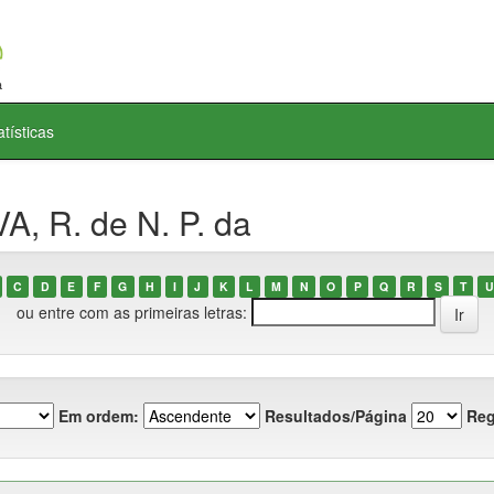
atísticas
A, R. de N. P. da
C
D
E
F
G
H
I
J
K
L
M
N
O
P
Q
R
S
T
U
ou entre com as primeiras letras:
Em ordem:
Resultados/Página
Reg