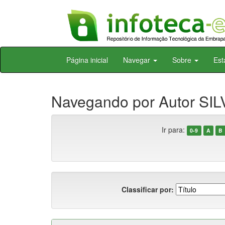
Skip
Página inicial
Navegar
Sobre
Est
navigation
Navegando por Autor SILV
Ir para:
0-9
A
B
Classificar por: