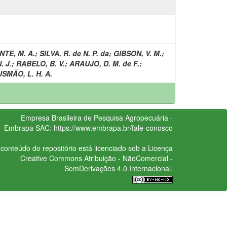
NTE, M. A.
;
SILVA, R. de N. P. da
;
GIBSON, V. M.
;
 J.
;
RABELO, B. V.
;
ARAUJO, D. M. de F.
;
SMÃO, L. H. A.
Empresa Brasileira de Pesquisa Agropecuária -
Embrapa
SAC:
https://www.embrapa.br/fale-conosco
conteúdo do repositório está licenciado sob a Licença
Creative Commons
Atribuição - NãoComercial -
SemDerivações 4.0 Internacional.