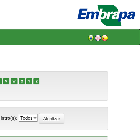
V
W
X
Y
Z
istro(s):