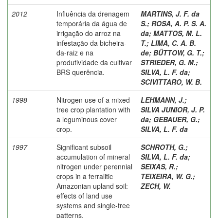
2012
Influência da drenagem
MARTINS, J. F. da
temporária da água de
S.
;
ROSA, A. P. S. A.
irrigação do arroz na
da
;
MATTOS, M. L.
infestação da bicheira-
T.
;
LIMA, C. A. B.
da-raiz e na
de
;
BÜTTOW, G. T.
;
produtividade da cultivar
STRIEDER, G. M.
;
BRS querência.
SILVA, L. F. da
;
SCIVITTARO, W. B.
1998
Nitrogen use of a mixed
LEHMANN, J.
;
tree crop plantation with
SILVA JUNIOR, J. P.
a leguminous cover
da
;
GEBAUER, G.
;
crop.
SILVA, L. F. da
1997
Significant subsoil
SCHROTH, G.
;
accumulation of mineral
SILVA, L. F. da
;
nitrogen under perennial
SEIXAS, R.
;
crops in a ferralitic
TEIXEIRA, W. G.
;
Amazonian upland soil:
ZECH, W.
effects of land use
systems and single-tree
patterns.