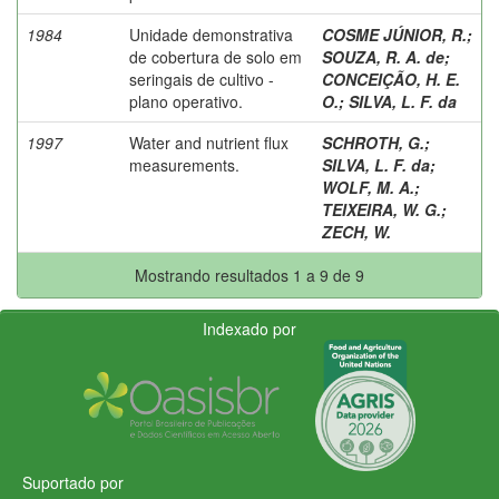
1984
Unidade demonstrativa
COSME JÚNIOR, R.
;
de cobertura de solo em
SOUZA, R. A. de
;
seringais de cultivo -
CONCEIÇÃO, H. E.
plano operativo.
O.
;
SILVA, L. F. da
1997
Water and nutrient flux
SCHROTH, G.
;
measurements.
SILVA, L. F. da
;
WOLF, M. A.
;
TEIXEIRA, W. G.
;
ZECH, W.
Mostrando resultados 1 a 9 de 9
Indexado por
Suportado por