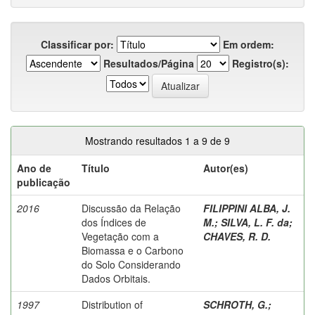
Classificar por:
Em ordem:
Resultados/Página
Registro(s):
Mostrando resultados 1 a 9 de 9
Ano de
Título
Autor(es)
publicação
2016
Discussão da Relação
FILIPPINI ALBA, J.
dos Índices de
M.
;
SILVA, L. F. da
;
Vegetação com a
CHAVES, R. D.
Biomassa e o Carbono
do Solo Considerando
Dados Orbitais.
1997
Distribution of
SCHROTH, G.
;