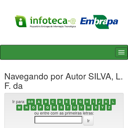
Skip
navigation
Navegando por Autor SILVA, L.
F. da
Ir para:
0-9
A
B
C
D
E
F
G
H
I
J
K
L
M
N
O
P
Q
R
S
T
U
V
W
X
Y
Z
ou entre com as primeiras letras: