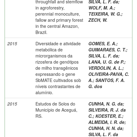
throughfall and stemflow
SILVA, L. F. da
;
in agroforestry,
WOLF, M. A.
;
perennial monoculture,
TEIXEIRA, W. G.
;
fallow and primary forest
ZECH, W.
in the central Amazon,
Brazil.
2015
Diversidade e atividade
GOMES, E. A.
;
metabólica de
GUIMARAES, C. T.
;
microrganismos da
SILVA, L. F. da
;
rizosfera de genótipos
LANA, U. G. de P.
;
de milho transgênicos
VERDOLIN, A. L.
;
expressando o gene
OLIVEIRA-PAIVA, C.
SbMATE cultivados sob
A.
;
SANTOS, F. A.
níveis contrastantes de
G. dos
alumínio.
2015
Estudos de Solos do
CUNHA, N. G. da
;
Município de Aceguá,
SILVEIRA, R. J. da
RS.
C.
;
KOESTER, E.
;
ALMEIDA, I. R. de
;
CUNHA, H. N. da
;
SILVA, L. F. da