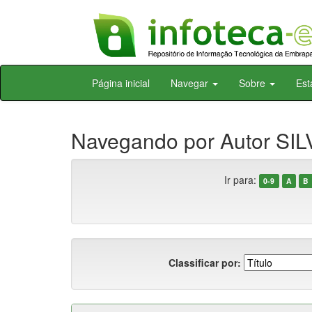
Skip
Página inicial
Navegar
Sobre
Est
navigation
Navegando por Autor SILV
Ir para:
0-9
A
B
Classificar por: