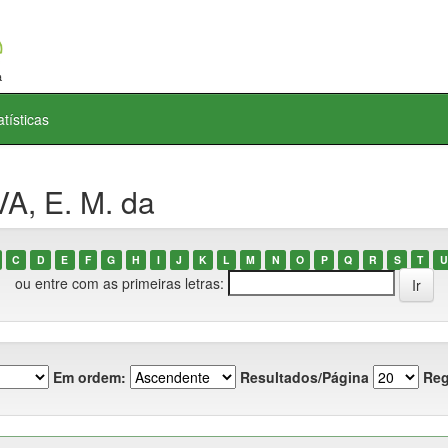
atísticas
A, E. M. da
C
D
E
F
G
H
I
J
K
L
M
N
O
P
Q
R
S
T
U
ou entre com as primeiras letras:
Em ordem:
Resultados/Página
Reg