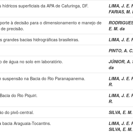
 hídricos superficiais da APA de Cafuringa, DF.
LIMA, J. E. 
FARIAS, M. F
uporte à decisão para o dimensionamento e manejo de
RODRIGUES,
 de precisão.
E. M. da
s grandes bacias hidrográficas brasileiras.
LIMA, J. E. 
PINTO, A. C.
de água no solo em laboratório.
JÚNIOR, A. 
da
em suspensão na Bacia do Rio Paranapanema.
LIMA, J. E. 
R.
acia do Rio Piquiri.
LIMA, J. E. 
R.
o do pivô-central.
SILVA, E. M.
 bacia Araguaia-Tocantins.
LIMA, J. E. 
SILVA, E. M.