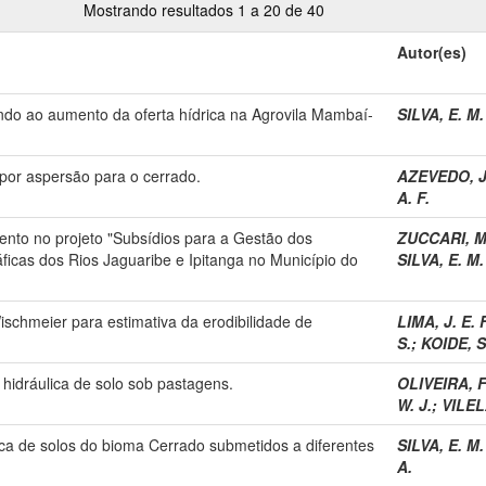
Mostrando resultados 1 a 20 de 40
Autor(es)
ndo ao aumento da oferta hídrica na Agrovila Mambaí-
SILVA, E. M.
por aspersão para o cerrado.
AZEVEDO, J.
A. F.
ento no projeto "Subsídios para a Gestão dos
ZUCCARI, M.
ficas dos Rios Jaguaribe e Ipitanga no Município do
SILVA, E. M.
chmeier para estimativa da erodibilidade de
LIMA, J. E. 
S.
;
KOIDE, S
 hidráulica de solo sob pastagens.
OLIVEIRA, F
W. J.
;
VILEL
lica de solos do bioma Cerrado submetidos a diferentes
SILVA, E. M.
A.