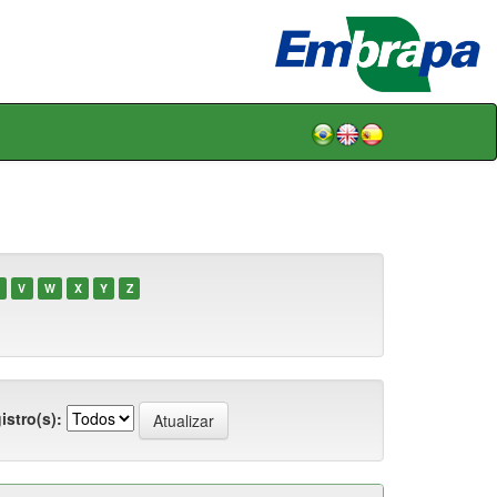
V
W
X
Y
Z
istro(s):