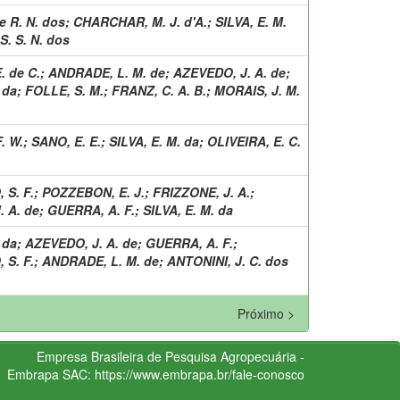
e R. N. dos
;
CHARCHAR, M. J. d'A.
;
SILVA, E. M.
S. S. N. dos
. de C.
;
ANDRADE, L. M. de
;
AZEVEDO, J. A. de
;
 da
;
FOLLE, S. M.
;
FRANZ, C. A. B.
;
MORAIS, J. M.
F. W.
;
SANO, E. E.
;
SILVA, E. M. da
;
OLIVEIRA, E. C.
 S. F.
;
POZZEBON, E. J.
;
FRIZZONE, J. A.
;
 A. de
;
GUERRA, A. F.
;
SILVA, E. M. da
 da
;
AZEVEDO, J. A. de
;
GUERRA, A. F.
;
 S. F.
;
ANDRADE, L. M. de
;
ANTONINI, J. C. dos
Próximo >
Empresa Brasileira de Pesquisa Agropecuária -
Embrapa
SAC:
https://www.embrapa.br/fale-conosco