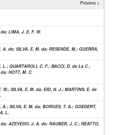
Próximo >
 da
;
LIMA, J. E. F. W.
 A. de
;
SILVA, E. M. da
;
RESENDE, M.
;
GUERRA,
 L.
;
QUARTAROLI, C. F.
;
BACCI, D. de La C.
;
 da
;
HOTT, M. C.
F. W.
;
SILVA, E. M. da
;
EID, N. J.
;
MARTINS, E. de
.
. A.
;
SILVA, E. M. da
;
BORGES, T. A.
;
GOEDERT,
A, L.
 da
;
AZEVEDO, J. A. de
;
RAUBER, J. C.
;
REATTO,