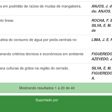
ticos em podridão de raízes de mudas de mangabeira.
ANJOS, J. d
da
;
ANJOS, 
o linear.
ROCHA, F. E
SILVA, E. M.
de
mativa do consumo de água por pivôs-centrais no
LIMA, J. E. 
iderando critérios técnicos e econômicos em ambiente
FIGUEREDO,
AZEVEDO, J.
ara culturas de grãos na região do cerrado.
SILVA, E. M.
FIGUEREDO,
A.
Mostrando resultados 1 a 20 de 40
Suportado por