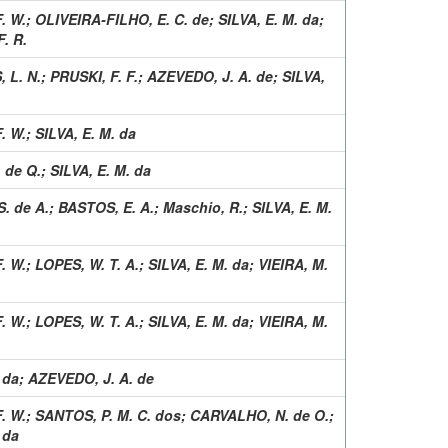
F. W.
;
OLIVEIRA-FILHO, E. C. de
;
SILVA, E. M. da
;
. R.
 L. N.
;
PRUSKI, F. F.
;
AZEVEDO, J. A. de
;
SILVA,
F. W.
;
SILVA, E. M. da
 de Q.
;
SILVA, E. M. da
S. de A.
;
BASTOS, E. A.
;
Maschio, R.
;
SILVA, E. M.
F. W.
;
LOPES, W. T. A.
;
SILVA, E. M. da
;
VIEIRA, M.
F. W.
;
LOPES, W. T. A.
;
SILVA, E. M. da
;
VIEIRA, M.
 da
;
AZEVEDO, J. A. de
F. W.
;
SANTOS, P. M. C. dos
;
CARVALHO, N. de O.
;
 da