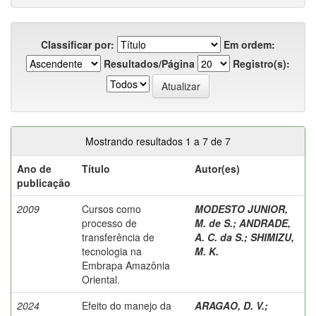
Classificar por:
Em ordem:
Resultados/Página
Registro(s):
Mostrando resultados 1 a 7 de 7
Ano de
Título
Autor(es)
publicação
2009
Cursos como
MODESTO JUNIOR,
processo de
M. de S.
;
ANDRADE,
transferência de
A. C. da S.
;
SHIMIZU,
tecnologia na
M. K.
Embrapa Amazônia
Oriental.
2024
Efeito do manejo da
ARAGAO, D. V.
;