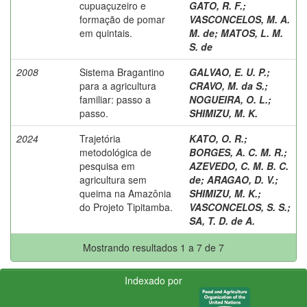
cupuaçuzeiro e
GATO, R. F.
;
formação de pomar
VASCONCELOS, M. A.
em quintais.
M. de
;
MATOS, L. M.
S. de
2008
Sistema Bragantino
GALVAO, E. U. P.
;
para a agricultura
CRAVO, M. da S.
;
familiar: passo a
NOGUEIRA, O. L.
;
passo.
SHIMIZU, M. K.
2024
Trajetória
KATO, O. R.
;
metodológica de
BORGES, A. C. M. R.
;
pesquisa em
AZEVEDO, C. M. B. C.
agricultura sem
de
;
ARAGAO, D. V.
;
queima na Amazônia
SHIMIZU, M. K.
;
do Projeto Tipitamba.
VASCONCELOS, S. S.
;
SA, T. D. de A.
Mostrando resultados 1 a 7 de 7
Indexado por