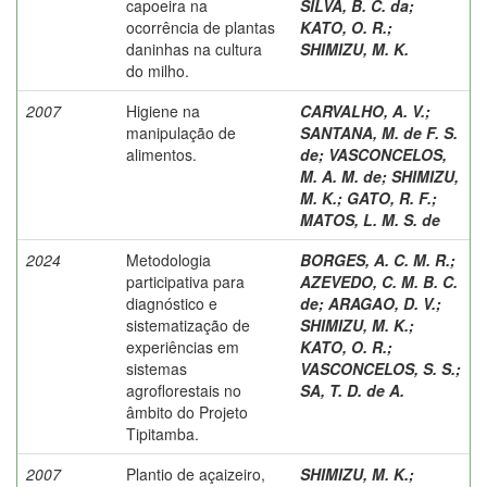
capoeira na
SILVA, B. C. da
;
ocorrência de plantas
KATO, O. R.
;
daninhas na cultura
SHIMIZU, M. K.
do milho.
2007
Higiene na
CARVALHO, A. V.
;
manipulação de
SANTANA, M. de F. S.
alimentos.
de
;
VASCONCELOS,
M. A. M. de
;
SHIMIZU,
M. K.
;
GATO, R. F.
;
MATOS, L. M. S. de
2024
Metodologia
BORGES, A. C. M. R.
;
participativa para
AZEVEDO, C. M. B. C.
diagnóstico e
de
;
ARAGAO, D. V.
;
sistematização de
SHIMIZU, M. K.
;
experiências em
KATO, O. R.
;
sistemas
VASCONCELOS, S. S.
;
agroflorestais no
SA, T. D. de A.
âmbito do Projeto
Tipitamba.
2007
Plantio de açaizeiro,
SHIMIZU, M. K.
;