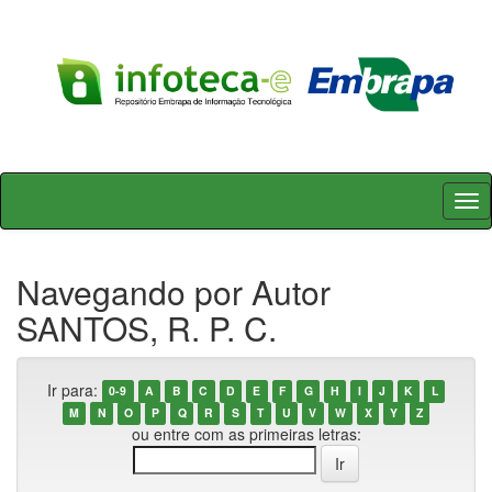
Skip
navigation
Navegando por Autor
SANTOS, R. P. C.
Ir para:
0-9
A
B
C
D
E
F
G
H
I
J
K
L
M
N
O
P
Q
R
S
T
U
V
W
X
Y
Z
ou entre com as primeiras letras: