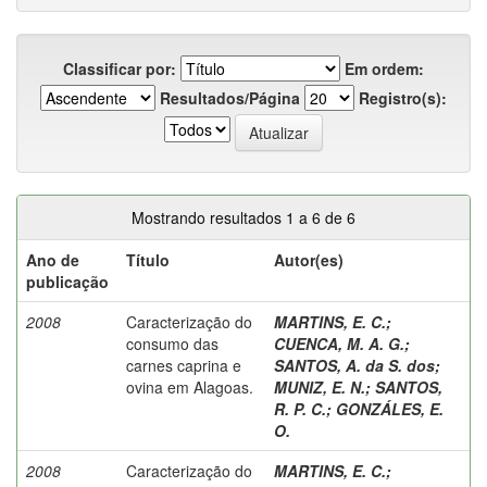
Classificar por:
Em ordem:
Resultados/Página
Registro(s):
Mostrando resultados 1 a 6 de 6
Ano de
Título
Autor(es)
publicação
2008
Caracterização do
MARTINS, E. C.
;
consumo das
CUENCA, M. A. G.
;
carnes caprina e
SANTOS, A. da S. dos
;
ovina em Alagoas.
MUNIZ, E. N.
;
SANTOS,
R. P. C.
;
GONZÁLES, E.
O.
2008
Caracterização do
MARTINS, E. C.
;