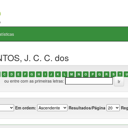
atísticas
TOS, J. C. C. dos
C
D
E
F
G
H
I
J
K
L
M
N
O
P
Q
R
S
T
U
ou entre com as primeiras letras:
Em ordem:
Resultados/Página
Reg