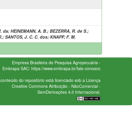
. da
;
HEINEMANN, A. B.
;
BEZERRA, R. de S.
;
D.
;
SANTOS, J. C. C. dos
;
KNAPP, F. M.
Empresa Brasileira de Pesquisa Agropecuária -
Embrapa
SAC:
https://www.embrapa.br/fale-conosco
conteúdo do repositório está licenciado sob a Licença
Creative Commons
Atribuição - NãoComercial -
SemDerivações 4.0 Internacional.