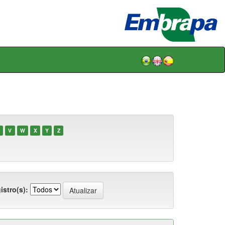
V
W
X
Y
Z
istro(s):