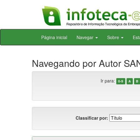
Skip
Página inicial
Navegar
Sobre
Est
navigation
Navegando por Autor SAN
Ir para:
0-9
A
B
Classificar por: