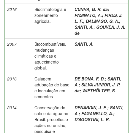
2016
Bioclimatologia e
CUNHA, G. R. da
;
zoneamento
PASINATO, A.
;
PIRES, J.
agrícola.
L. F.
;
DALMAGO, G. A.
;
SANTI, A.
;
GOUVEA, J. A.
de
2007
Biocombustíveis,
SANTI, A.
mudanças
climáticas e
aquecimento
global.
2016
Calagem,
DE BONA, F. D.
;
SANTI,
adubação de base
A.
;
SILVA JUNIOR, J. P.
e inoculação em
da
;
WIETHÖLTER, S.
sementes.
2014
Conservação do
DENARDIN, J. E.
;
SANTI,
solo e da água no
A.
;
FAGANELLO, A.
;
Brasil: preceitos e
D'AGOSTINI, L. R.
ações no ensino,
pesquisa e