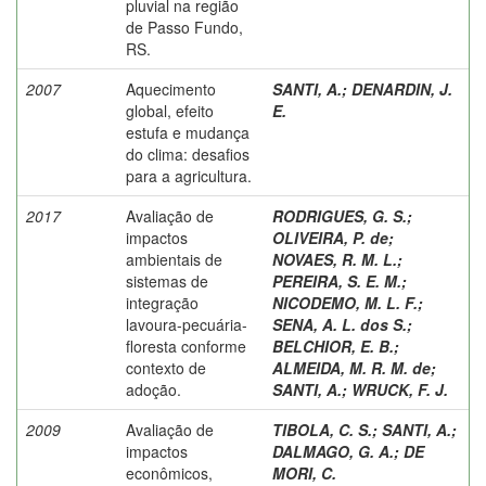
pluvial na região
de Passo Fundo,
RS.
2007
Aquecimento
SANTI, A.
;
DENARDIN, J.
global, efeito
E.
estufa e mudança
do clima: desafios
para a agricultura.
2017
Avaliação de
RODRIGUES, G. S.
;
impactos
OLIVEIRA, P. de
;
ambientais de
NOVAES, R. M. L.
;
sistemas de
PEREIRA, S. E. M.
;
integração
NICODEMO, M. L. F.
;
lavoura-pecuária-
SENA, A. L. dos S.
;
floresta conforme
BELCHIOR, E. B.
;
contexto de
ALMEIDA, M. R. M. de
;
adoção.
SANTI, A.
;
WRUCK, F. J.
2009
Avaliação de
TIBOLA, C. S.
;
SANTI, A.
;
impactos
DALMAGO, G. A.
;
DE
econômicos,
MORI, C.