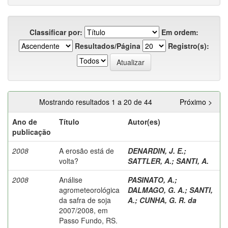
Classificar por:
Em ordem:
Resultados/Página
Registro(s):
Mostrando resultados 1 a 20 de 44
Próximo >
Ano de
Título
Autor(es)
publicação
2008
A erosão está de
DENARDIN, J. E.
;
volta?
SATTLER, A.
;
SANTI, A.
2008
Análise
PASINATO, A.
;
agrometeorológica
DALMAGO, G. A.
;
SANTI,
da safra de soja
A.
;
CUNHA, G. R. da
2007/2008, em
Passo Fundo, RS.