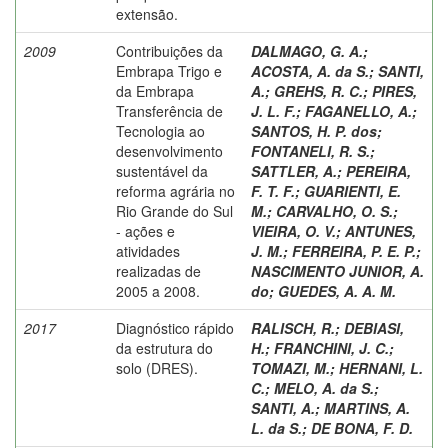
extensão.
2009
Contribuições da
DALMAGO, G. A.
;
Embrapa Trigo e
ACOSTA, A. da S.
;
SANTI,
da Embrapa
A.
;
GREHS, R. C.
;
PIRES,
Transferência de
J. L. F.
;
FAGANELLO, A.
;
Tecnologia ao
SANTOS, H. P. dos
;
desenvolvimento
FONTANELI, R. S.
;
sustentável da
SATTLER, A.
;
PEREIRA,
reforma agrária no
F. T. F.
;
GUARIENTI, E.
Rio Grande do Sul
M.
;
CARVALHO, O. S.
;
- ações e
VIEIRA, O. V.
;
ANTUNES,
atividades
J. M.
;
FERREIRA, P. E. P.
;
realizadas de
NASCIMENTO JUNIOR, A.
2005 a 2008.
do
;
GUEDES, A. A. M.
2017
Diagnóstico rápido
RALISCH, R.
;
DEBIASI,
da estrutura do
H.
;
FRANCHINI, J. C.
;
solo (DRES).
TOMAZI, M.
;
HERNANI, L.
C.
;
MELO, A. da S.
;
SANTI, A.
;
MARTINS, A.
L. da S.
;
DE BONA, F. D.