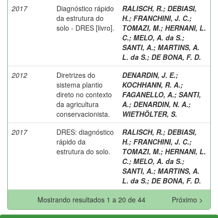
2017
Diagnóstico rápido
RALISCH, R.
;
DEBIASI,
da estrutura do
H.
;
FRANCHINI, J. C.
;
solo - DRES [livro].
TOMAZI, M.
;
HERNANI, L.
C.
;
MELO, A. da S.
;
SANTI, A.
;
MARTINS, A.
L. da S.
;
DE BONA, F. D.
2012
Diretrizes do
DENARDIN, J. E.
;
sistema plantio
KOCHHANN, R. A.
;
direto no contexto
FAGANELLO, A.
;
SANTI,
da agricultura
A.
;
DENARDIN, N. A.
;
conservacionista.
WIETHÖLTER, S.
2017
DRES: diagnóstico
RALISCH, R.
;
DEBIASI,
rápido da
H.
;
FRANCHINI, J. C.
;
estrutura do solo.
TOMAZI, M.
;
HERNANI, L.
C.
;
MELO, A. da S.
;
SANTI, A.
;
MARTINS, A.
L. da S.
;
DE BONA, F. D.
Mostrando resultados 1 a 20 de 44
Próximo >