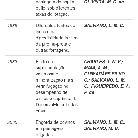
pastagem de capim-
OLIVEIRA, M. C. de
buffel sob diferentes
taxas de lotação.
1989
Diferentes fontes de
SALVIANO, L. M. C.
inóculo na
digestibilidade in vitro
da jurema-preta e
outras forragens.
1983
Efeito da
CHARLES, T. N. P.
;
suplementação
MAIA, A. M.
;
volumosa e
GUIMARÃES FILHO,
mineralização mais
C.
;
SALVIANO, L. M.
vermifugação no
C.
;
FIGUEIREDO, E. A.
desempenho de
P. de
ovinos e caprinos. II.
Desenvolvimento das
crias.
2005
Engorda de bovinos
SALVIANO, L. M. C.
;
em pastagens
SALVIANO, M. B.
irrigadas.