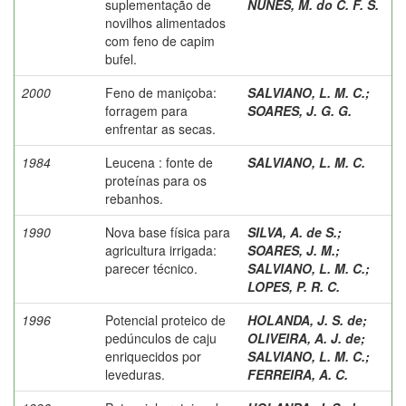
suplementação de
NUNES, M. do C. F. S.
novilhos alimentados
com feno de capim
bufel.
2000
Feno de maniçoba:
SALVIANO, L. M. C.
;
forragem para
SOARES, J. G. G.
enfrentar as secas.
1984
Leucena : fonte de
SALVIANO, L. M. C.
proteínas para os
rebanhos.
1990
Nova base física para
SILVA, A. de S.
;
agricultura irrigada:
SOARES, J. M.
;
parecer técnico.
SALVIANO, L. M. C.
;
LOPES, P. R. C.
1996
Potencial proteico de
HOLANDA, J. S. de
;
pedúnculos de caju
OLIVEIRA, A. J. de
;
enriquecidos por
SALVIANO, L. M. C.
;
leveduras.
FERREIRA, A. C.