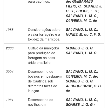
para caprinos.
de
;
GUIMARÃES
FILHO, C.
;
SOARES, J.
G. G.
;
FREIRE, L. C.
;
SALVIANO, L. M. C.
;
OLIVEIRA, M. C. de
1988
Considerações sobre
SALVIANO, L. M. C.
;
o valor forrageiro e a
NUNES, M. do C. F. S.
toxidez da maniçoba.
2000
Cultivo da maniçoba
SOARES, J. G. G.
;
para produção de
SALVIANO, L. M. C.
forragem no semi-
árido brasileiro.
2004
Desempenho de
SALVIANO, L. M. C.
;
bovinos em pastagem
OLIVEIRA, M. C. de
;
de Caatinga sob
SOARES, J. G. G.
;
diferentes taxas de
ALBUQUERQUE, S. G.
lotação.
de
1981
Desempenho de
SALVIANO, L. M. C.
;
novilhos em
SOARES, J. G. G.
;