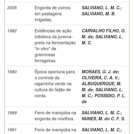
2005
Engorda de ovinos
SALVIANO, L. M. C.
;
em pastagens
SALVIANO, M. B.
irrigadas.
1982
Evidências de ação
CARVALHO FILHO, O.
inibidora da jurema-
M. de
;
SALVIANO, L.
preta na fermentação
M. C.
"in vitro" de
gramíneas
forrageiras.
1980
Época oportuna para
MORAES, G. J. de
;
o controle da
OLIVEIRA, C. A. V.
;
cigarrinha verde na
ALBUQUERQUE, M.
cultura do feijão de
M. de
;
SALVIANO, L.
corda.
M. C.
;
POSSIDIO, P. L.
de
1989
Feno de maniçoba na
SALVIANO, L. M. C.
;
engorda de novilhos.
NUNES, M. do C. F. S.
1991
Feno de maniçoba na
SALVIANO, L. M. C.
;