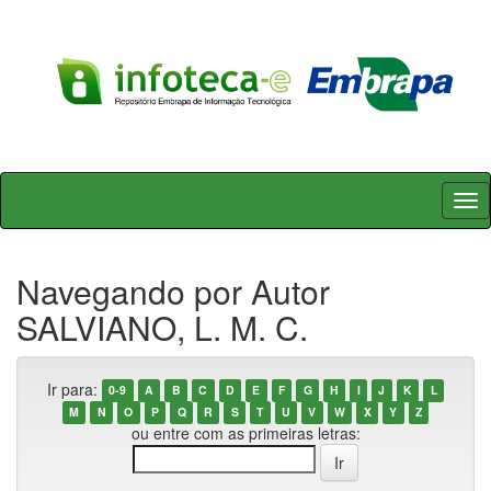
Skip
navigation
Navegando por Autor
SALVIANO, L. M. C.
Ir para:
0-9
A
B
C
D
E
F
G
H
I
J
K
L
M
N
O
P
Q
R
S
T
U
V
W
X
Y
Z
ou entre com as primeiras letras: