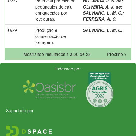
1996
Potencial proteico de
HOLANDA, J. S. de
;
pedúnculos de caju
OLIVEIRA, A. J. de
;
enriquecidos por
SALVIANO, L. M. C.
;
leveduras.
FERREIRA, A. C.
1979
Produção e
SALVIANO, L. M. C.
conservação de
forragem.
Mostrando resultados 1 a 20 de 22
Próximo >
Indexado por
Suportado por