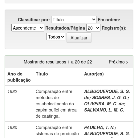
Classificar por:
Em ordem:
Resultados/Página
Registro(s):
Mostrando resultados 1 a 20 de 22
Próximo >
Ano de
Título
Autor(es)
publicação
1982
Comparação entre
ALBUQUERQUE, S. G.
métodos de
de
;
SOARES, J. G. G.
;
estabelecimento do
OLIVEIRA, M. C. de
;
capim buffel em área
SALVIANO, L. M. C.
de caatinga.
1980
Comparação entre
PADILHA, T. N.
;
sistemas de produção
ALBUQUERQUE, S. G.