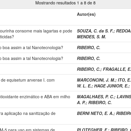
Mostrando resultados 1 a 8 de 8
Autor(es)
esourinha consome mais lagartas e pode
SOUZA, C. da S. F.
;
REDOAN
ticidas?
MENDES, S. M.
ão boa assim a tal Nanotecnologia?
RIBEIRO, C.
ão boa assim a tal Nanotecnologia?
RIBEIRO, C.
RIBEIRO, C.
;
FRAGALLE, E.
 de equisetum arvense I. com
MARCONCINI, J. M.
;
ITO, E.
W. L. E.
;
HAGE JUNIOR, E.
;
antioxidante enzimático e ABA em milho
MAGALHAES, P. C.
;
LAVINS
A. P.
;
RIBEIRO, C.
ra aplicação na sanitização de
BERNI NETO, E. A.
;
RIBEIRO
ZSM-5 para uso em sistemas de
PLOTEGHER, F.
;
RIBEIRO, 