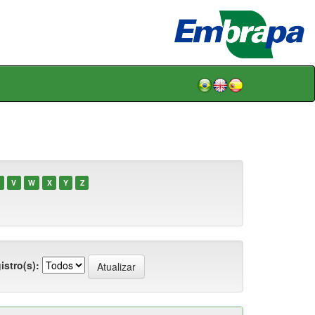
V
W
X
Y
Z
istro(s):