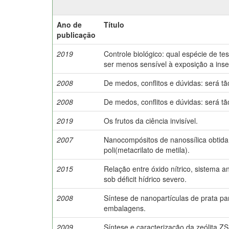
Ano de
Título
publicação
2019
Controle biológico: qual espécie de t
ser menos sensível à exposição a inse
2008
De medos, conflitos e dúvidas: será t
2008
De medos, conflitos e dúvidas: será t
2019
Os frutos da ciência invisível.
2007
Nanocompósitos de nanossílica obtida
poli(metacrilato de metila).
2015
Relação entre óxido nítrico, sistema 
sob déficit hídrico severo.
2008
Síntese de nanopartículas de prata pa
embalagens.
2009
Síntese e caracterização da zeólita 