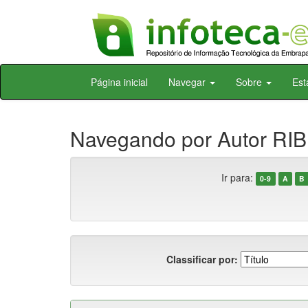
Skip
Página inicial
Navegar
Sobre
Est
navigation
Navegando por Autor RIB
Ir para:
0-9
A
B
Classificar por: