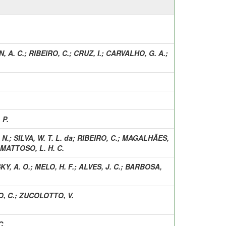
, A. C.
;
RIBEIRO, C.
;
CRUZ, I.
;
CARVALHO, G. A.
;
 P.
 N.
;
SILVA, W. T. L. da
;
RIBEIRO, C.
;
MAGALHÃES,
MATTOSO, L. H. C.
KY, A. O.
;
MELO, H. F.
;
ALVES, J. C.
;
BARBOSA,
, C.
;
ZUCOLOTTO, V.
C.