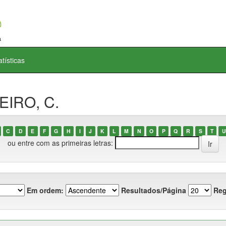
atísticas
EIRO, C.
C
D
E
F
G
H
I
J
K
L
M
N
O
P
Q
R
S
T
U
ou entre com as primeiras letras:
Em ordem:
Resultados/Página
Reg