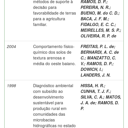
métodos de suporte à
RAMOS, D. P.
;
decisão para
PEREIRA, N. R.
;
favorabilidade de terras
BUENO, M. do C. D.
;
para a agricultura
BACA, J. F. M.
;
familiar.
FIDALGO, E. C. C.
;
MEIRELLES, M. S. P.
;
OLIVEIRA, R. P. de
2004
Comportamento físico-
FREITAS, P. L. de
;
químico dos solos de
BERNARDI, A. C. de
textura arenosa e
C.
;
MANZATTO, C.
média do oeste baiano.
V.
;
RAMOS, D. P.
;
DOWICH, I.
;
LANDERS, J. N.
1998
Diagnóstico ambiental
HISSA, H. R.
;
com subsídio ao
CUNHA, T. J. F.
;
desenvolvimento
SILVA, C. A.
;
MATOS,
sustentável para
J. A. de
;
RAMOS, D.
produção rural em
P.
comunidades das
microbacias
hidrográficas no estado