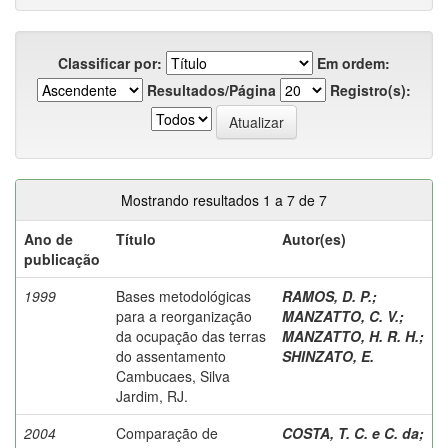
Classificar por:
Em ordem:
Resultados/Página
Registro(s):
Mostrando resultados 1 a 7 de 7
Ano de
Título
Autor(es)
publicação
1999
Bases metodológicas
RAMOS, D. P.
;
para a reorganização
MANZATTO, C. V.
;
da ocupação das terras
MANZATTO, H. R. H.
;
do assentamento
SHINZATO, E.
Cambucaes, Silva
Jardim, RJ.
2004
Comparação de
COSTA, T. C. e C. da
;