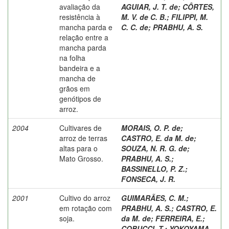
avaliação da
AGUIAR, J. T. de
;
CÔRTES,
resistência à
M. V. de C. B.
;
FILIPPI, M.
mancha parda e
C. C. de
;
PRABHU, A. S.
relação entre a
mancha parda
na folha
bandeira e a
mancha de
grãos em
genótipos de
arroz.
2004
Cultivares de
MORAIS, O. P. de
;
arroz de terras
CASTRO, E. da M. de
;
altas para o
SOUZA, N. R. G. de
;
Mato Grosso.
PRABHU, A. S.
;
BASSINELLO, P. Z.
;
FONSECA, J. R.
2001
Cultivo do arroz
GUIMARÃES, C. M.
;
em rotação com
PRABHU, A. S.
;
CASTRO, E.
soja.
da M. de
;
FERREIRA, E.
;
COBUCCI, T.
;
YOKOYAMA,