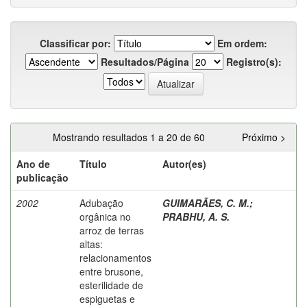
Classificar por:
Em ordem:
Resultados/Página
Registro(s):
Mostrando resultados 1 a 20 de 60
Próximo >
Ano de
Título
Autor(es)
publicação
2002
Adubação
GUIMARÃES, C. M.
;
orgânica no
PRABHU, A. S.
arroz de terras
altas:
relacionamentos
entre brusone,
esterilidade de
espiguetas e