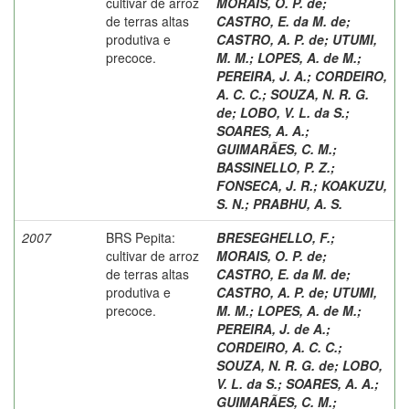
cultivar de arroz
MORAIS, O. P. de
;
de terras altas
CASTRO, E. da M. de
;
produtiva e
CASTRO, A. P. de
;
UTUMI,
precoce.
M. M.
;
LOPES, A. de M.
;
PEREIRA, J. A.
;
CORDEIRO,
A. C. C.
;
SOUZA, N. R. G.
de
;
LOBO, V. L. da S.
;
SOARES, A. A.
;
GUIMARÃES, C. M.
;
BASSINELLO, P. Z.
;
FONSECA, J. R.
;
KOAKUZU,
S. N.
;
PRABHU, A. S.
2007
BRS Pepita:
BRESEGHELLO, F.
;
cultivar de arroz
MORAIS, O. P. de
;
de terras altas
CASTRO, E. da M. de
;
produtiva e
CASTRO, A. P. de
;
UTUMI,
precoce.
M. M.
;
LOPES, A. de M.
;
PEREIRA, J. de A.
;
CORDEIRO, A. C. C.
;
SOUZA, N. R. G. de
;
LOBO,
V. L. da S.
;
SOARES, A. A.
;
GUIMARÃES, C. M.
;