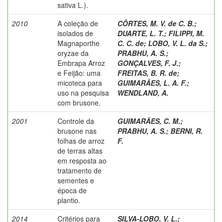
sativa L.).
2010
A coleção de
CÔRTES, M. V. de C. B.
;
isolados de
DUARTE, L. T.
;
FILIPPI, M.
Magnaporthe
C. C. de
;
LOBO, V. L. da S.
;
oryzae da
PRABHU, A. S.
;
Embrapa Arroz
GONÇALVES, F. J.
;
e Feijão: uma
FREITAS, B. R. de
;
micoteca para
GUIMARÃES, L. A. F.
;
uso na pesquisa
WENDLAND, A.
com brusone.
2001
Controle da
GUIMARÃES, C. M.
;
brusone nas
PRABHU, A. S.
;
BERNI, R.
folhas de arroz
F.
de terras altas
em resposta ao
tratamento de
sementes e
época de
plantio.
2014
Critérios para
SILVA-LOBO, V. L.
;