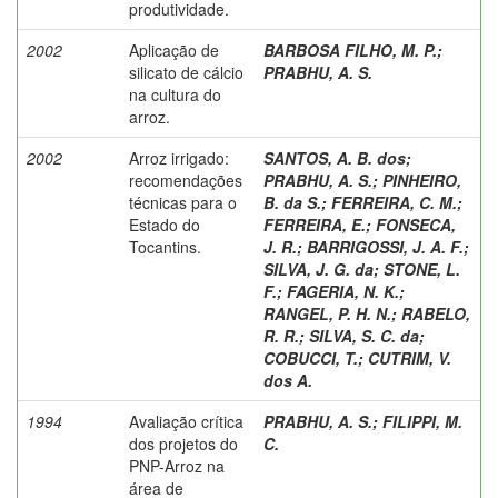
produtividade.
2002
Aplicação de
BARBOSA FILHO, M. P.
;
silicato de cálcio
PRABHU, A. S.
na cultura do
arroz.
2002
Arroz irrigado:
SANTOS, A. B. dos
;
recomendações
PRABHU, A. S.
;
PINHEIRO,
técnicas para o
B. da S.
;
FERREIRA, C. M.
;
Estado do
FERREIRA, E.
;
FONSECA,
Tocantins.
J. R.
;
BARRIGOSSI, J. A. F.
;
SILVA, J. G. da
;
STONE, L.
F.
;
FAGERIA, N. K.
;
RANGEL, P. H. N.
;
RABELO,
R. R.
;
SILVA, S. C. da
;
COBUCCI, T.
;
CUTRIM, V.
dos A.
1994
Avaliação crítica
PRABHU, A. S.
;
FILIPPI, M.
dos projetos do
C.
PNP-Arroz na
área de