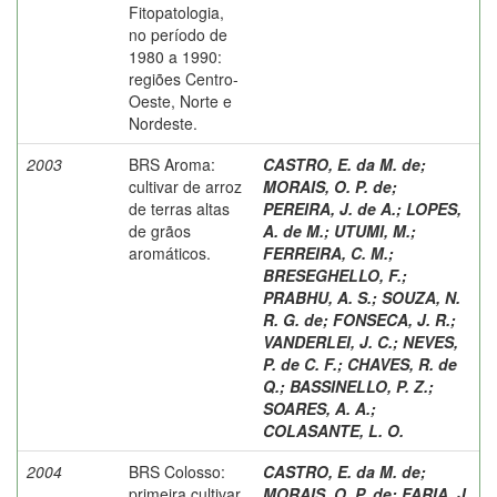
Fitopatologia,
no período de
1980 a 1990:
regiões Centro-
Oeste, Norte e
Nordeste.
2003
BRS Aroma:
CASTRO, E. da M. de
;
cultivar de arroz
MORAIS, O. P. de
;
de terras altas
PEREIRA, J. de A.
;
LOPES,
de grãos
A. de M.
;
UTUMI, M.
;
aromáticos.
FERREIRA, C. M.
;
BRESEGHELLO, F.
;
PRABHU, A. S.
;
SOUZA, N.
R. G. de
;
FONSECA, J. R.
;
VANDERLEI, J. C.
;
NEVES,
P. de C. F.
;
CHAVES, R. de
Q.
;
BASSINELLO, P. Z.
;
SOARES, A. A.
;
COLASANTE, L. O.
2004
BRS Colosso:
CASTRO, E. da M. de
;
primeira cultivar
MORAIS, O. P. de
;
FARIA, J.