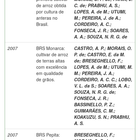
de arroz obtida
C. de
;
PRABHU, A. S.
;
por cultura de
LOPES, A. de M.
;
UTUMI,
anteras no
M.
;
PEREIRA, J. de A.
;
Brasil.
CORDEIRO, A. C.
;
FONSECA, J. R.
;
SOARES,
A. A.
;
SOUZA, N. R. G. de
2007
BRS Monarca:
CASTRO, A. P.
;
MORAIS, O.
cultivar de arroz
P. de
;
CASTRO, E. da M.
de terras altas
de
;
BRESEGHELLO, F.
;
com excelência
LOPES, A. de M.
;
UTUMI, M.
em qualidade
M.
;
PEREIRA, J. A.
;
de grãos.
CORDEIRO, A. C. C.
;
LOBO,
V. L. da S.
;
SOARES, A. A.
;
SOUZA, N. R. G. de
;
FONSECA, J. R.
;
BASSINELLO, P. Z.
;
GUIMARÃES, C. M.
;
KOAKUZU, S. N.
;
PRABHU,
A. S.
2007
BRS Pepita:
BRESEGHELLO, F.
;