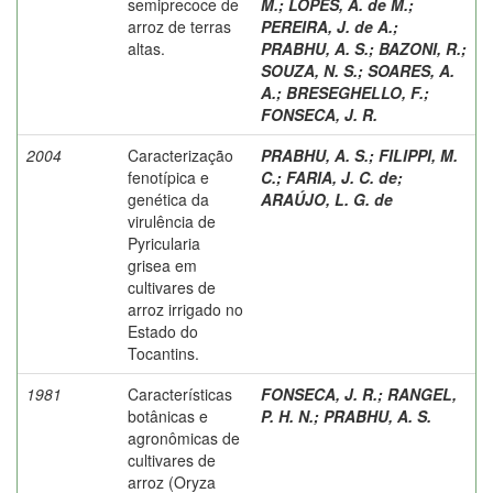
semiprecoce de
M.
;
LOPES, A. de M.
;
arroz de terras
PEREIRA, J. de A.
;
altas.
PRABHU, A. S.
;
BAZONI, R.
;
SOUZA, N. S.
;
SOARES, A.
A.
;
BRESEGHELLO, F.
;
FONSECA, J. R.
2004
Caracterização
PRABHU, A. S.
;
FILIPPI, M.
fenotípica e
C.
;
FARIA, J. C. de
;
genética da
ARAÚJO, L. G. de
virulência de
Pyricularia
grisea em
cultivares de
arroz irrigado no
Estado do
Tocantins.
1981
Características
FONSECA, J. R.
;
RANGEL,
botânicas e
P. H. N.
;
PRABHU, A. S.
agronômicas de
cultivares de
arroz (Oryza