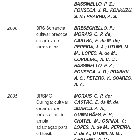
BASSINELLO, P. Z.
;
FONSECA, J. R.
;
KOAKUZU,
S. N.
;
PRABHU, A. S.
2006
BRS Sertaneja:
BRESEGHELLO, F.
;
cultivar precoce
MORAIS, O. P. de
;
de arroz de
CASTRO, E. da M. de
;
terras altas.
PEREIRA, J. A.
;
UTUMI, M.
M.
;
LOPES, A. de M.
;
CORDEIRO, A. C. C.
;
BASSINELLO, P. Z.
;
FONSECA, J. R.
;
PRABHU,
A. S.
;
PETERS, V.
;
SOARES,
A. A.
2005
BRSMG
MORAIS, O. P. de
;
Curinga: cultivar
CASTRO, E. da M. de
;
de arroz de
SOARES, A. A.
;
terras altas de
GUIMARÃES, E. P.
;
ampla
CHATEL, M.
;
OSPINA, Y.
;
adaptação para
LOPES, A. de M.
;
PEREIRA,
o Brasil.
J. de A.
;
UTUMI, M. M.
;
CENTENO, A. C.
;