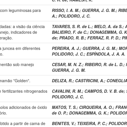
o com leguminosas para
RISSO, I. A. M.
;
GUERRA, J. G. M.
;
RIBE
A.
;
POLIDORO, J. C.
adas: a visão da ciência
TAVARES, S. R. de L.
;
MELO, A. da S.
;
anejo, indicadores de
BALIEIRO, F. de C.
;
DONAGEMMA, G. K
eração.
de
;
PRADO, R. B.
;
FERRAZ, R. P. D.
;
PI
 juncea em diferentes
PEREIRA, A. J.
;
GUERRA, J. G. M.
;
MOR
o.
POLIDORO, J. C.
;
ESPÍNDOLA, J. A. A.
imentão sob manejo
CESAR, M. N. Z.
;
RIBEIRO, R. de L. D.
;
GUERRA, J. G. M.
 mamão "Golden".
DELIZA, R.
;
CASTRICINI, A.
;
CONEGLIAN
fertilizantes nitrogenados
CAVALINI, R. M.
;
CAMPOS, D. V. B. de
;
POLIDORO, J. C.
solos adicionados de óxido
MATOS, T. S.
;
CIRQUEIRA, A. O.
;
FRANÇ
rio.
de O. P.
;
DONAGEMMA, G. K.
;
POLIDOR
btido a partir de cama de
BENITES, V.
;
TEIXEIRA, P. C.
;
POLIDORO