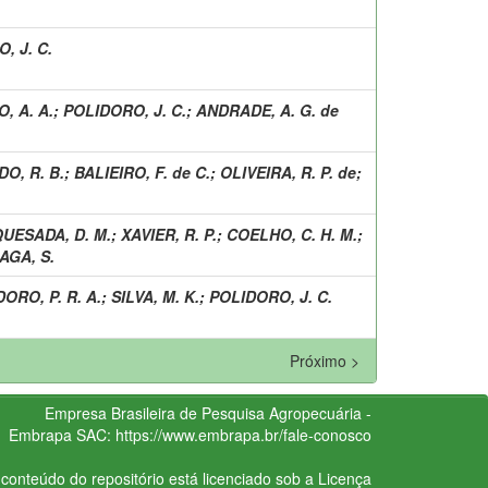
, J. C.
, A. A.
;
POLIDORO, J. C.
;
ANDRADE, A. G. de
O, R. B.
;
BALIEIRO, F. de C.
;
OLIVEIRA, R. P. de
;
UESADA, D. M.
;
XAVIER, R. P.
;
COELHO, C. H. M.
;
AGA, S.
ORO, P. R. A.
;
SILVA, M. K.
;
POLIDORO, J. C.
Próximo >
Empresa Brasileira de Pesquisa Agropecuária -
Embrapa
SAC:
https://www.embrapa.br/fale-conosco
conteúdo do repositório está licenciado sob a Licença