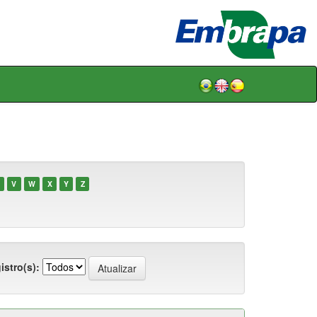
V
W
X
Y
Z
istro(s):