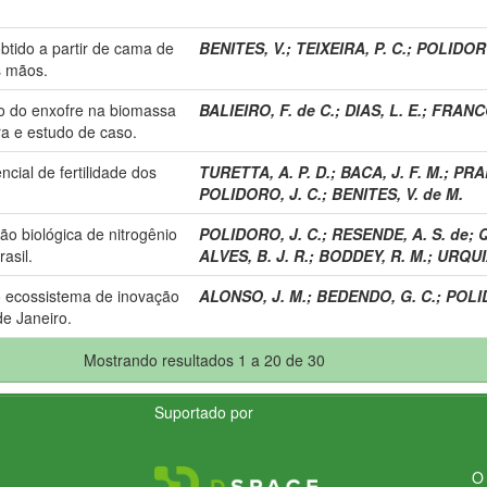
btido a partir de cama de
BENITES, V.
;
TEIXEIRA, P. C.
;
POLIDORO
as mãos.
o do enxofre na biomassa
BALIEIRO, F. de C.
;
DIAS, L. E.
;
FRANCO
ura e estudo de caso.
cial de fertilidade dos
TURETTA, A. P. D.
;
BACA, J. F. M.
;
PRAD
POLIDORO, J. C.
;
BENITES, V. de M.
ão biológica de nitrogênio
POLIDORO, J. C.
;
RESENDE, A. S. de
;
Q
asil.
ALVES, B. J. R.
;
BODDEY, R. M.
;
URQUI
o ecossistema de inovação
ALONSO, J. M.
;
BEDENDO, G. C.
;
POLID
e Janeiro.
Mostrando resultados 1 a 20 de 30
Suportado por
O 