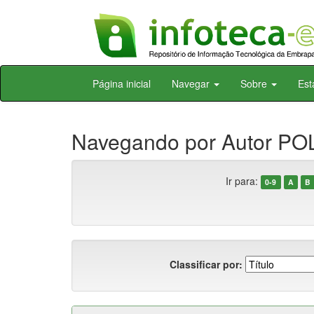
Skip
Página inicial
Navegar
Sobre
Est
navigation
Navegando por Autor PO
Ir para:
0-9
A
B
Classificar por: