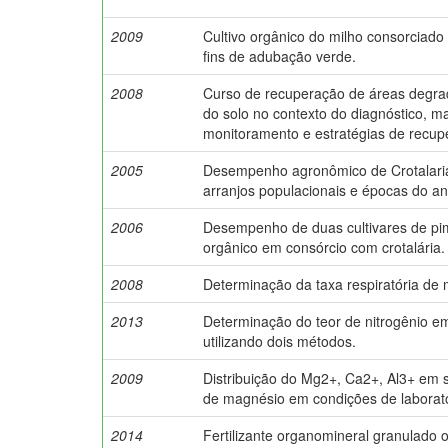
2009
Cultivo orgânico do milho consorciad
fins de adubação verde.
2008
Curso de recuperação de áreas degrad
do solo no contexto do diagnóstico, m
monitoramento e estratégias de recup
2005
Desempenho agronômico de Crotalaria
arranjos populacionais e épocas do an
2006
Desempenho de duas cultivares de p
orgânico em consórcio com crotalária.
2008
Determinação da taxa respiratória de
2013
Determinação do teor de nitrogênio em 
utilizando dois métodos.
2009
Distribuição do Mg2+, Ca2+, Al3+ em 
de magnésio em condições de laborató
2014
Fertilizante organomineral granulado o