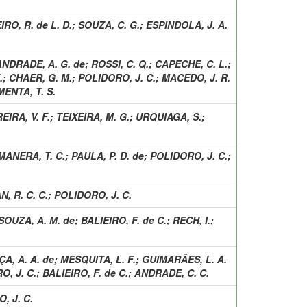
IRO, R. de L. D.
;
SOUZA, C. G.
;
ESPINDOLA, J. A.
ANDRADE, A. G. de
;
ROSSI, C. Q.
;
CAPECHE, C. L.
;
.
;
CHAER, G. M.
;
POLIDORO, J. C.
;
MACEDO, J. R.
MENTA, T. S.
EIRA, V. F.
;
TEIXEIRA, M. G.
;
URQUIAGA, S.
;
MANERA, T. C.
;
PAULA, P. D. de
;
POLIDORO, J. C.
;
, R. C. C.
;
POLIDORO, J. C.
SOUZA, A. M. de
;
BALIEIRO, F. de C.
;
RECH, I.
;
A, A. A. de
;
MESQUITA, L. F.
;
GUIMARÃES, L. A.
O, J. C.
;
BALIEIRO, F. de C.
;
ANDRADE, C. C.
, J. C.