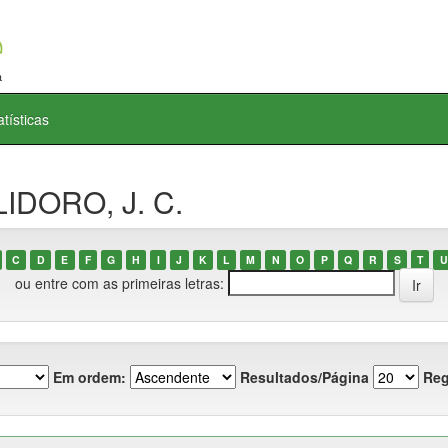
atísticas
LIDORO, J. C.
C
D
E
F
G
H
I
J
K
L
M
N
O
P
Q
R
S
T
U
ou entre com as primeiras letras:
Em ordem:
Resultados/Página
Reg