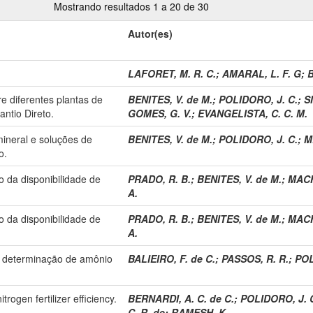
Mostrando resultados 1 a 20 de 30
Autor(es)
LAFORET, M. R. C.
;
AMARAL, L. F. G
;
B
e diferentes plantas de
BENITES, V. de M.
;
POLIDORO, J. C.
;
SI
ntio Direto.
GOMES, G. V.
;
EVANGELISTA, C. C. M.
 mineral e soluções de
BENITES, V. de M.
;
POLIDORO, J. C.
;
M
o.
 da disponibilidade de
PRADO, R. B.
;
BENITES, V. de M.
;
MACH
A.
 da disponibilidade de
PRADO, R. B.
;
BENITES, V. de M.
;
MACH
A.
ra determinação de amônio
BALIEIRO, F. de C.
;
PASSOS, R. R.
;
POL
trogen fertilizer efficiency.
BERNARDI, A. C. de C.
;
POLIDORO, J. 
C. R. de
;
RAMESH, K.