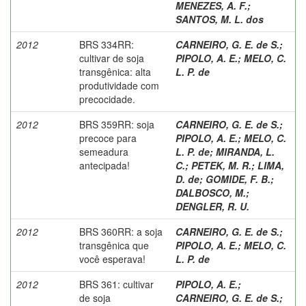
MENEZES, A. F.
;
SANTOS, M. L. dos
2012
BRS 334RR:
CARNEIRO, G. E. de S.
;
cultivar de soja
PIPOLO, A. E.
;
MELO, C.
transgênica: alta
L. P. de
produtividade com
precocidade.
2012
BRS 359RR: soja
CARNEIRO, G. E. de S.
;
precoce para
PIPOLO, A. E.
;
MELO, C.
semeadura
L. P. de
;
MIRANDA, L.
antecipada!
C.
;
PETEK, M. R.
;
LIMA,
D. de
;
GOMIDE, F. B.
;
DALBOSCO, M.
;
DENGLER, R. U.
2012
BRS 360RR: a soja
CARNEIRO, G. E. de S.
;
transgênica que
PIPOLO, A. E.
;
MELO, C.
você esperava!
L. P. de
2012
BRS 361: cultivar
PIPOLO, A. E.
;
de soja
CARNEIRO, G. E. de S.
;