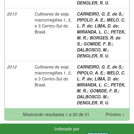
DENGLER, R. U.
2013
Cultivares de soja:
CARNEIRO, G. E. de S.
;
macrorregiões 1, 2,
PIPOLO, A. E.
;
MELO, C.
e 3 Centro-Sul do
L. P. de
;
LIMA, D. de
;
Brasil.
MIRANDA, L. C.
;
PETEK,
M. R.
;
BORGES, R. de
S.
;
GOMIDE, F. B.
;
DALBOSCO, M.
;
DENGLER, R. U.
2012
Cultivares de soja:
CARNEIRO, G. E. de S.
;
macrorregiões 1, 2,
PIPOLO, A. E.
;
MELO, C.
e 3 Centro-Sul do
L. P. de
;
LIMA, D. de
;
Brasil.
MIRANDA, L. C.
;
PETEK,
M. R.
;
GOMIDE, F. B.
;
DALBOSCO, M.
;
DENGLER, R. U.
Mostrando resultados 1 a 20 de 31
Próximo >
Indexado por