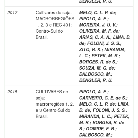
DENGLER, R. U.
2017
Cultivares de soja:
MELO, C. L. P. de
;
MACRORREGIÕES
PIPOLO, A. E.
;
1, 2, 3 e REC 401:
MOREIRA, J. U. V.
;
Centro-Sul do
OLIVEIRA, M. F. de
;
Brasil.
ARIAS, C. A. A.
;
LIMA, D.
de
;
FOLONI, J. S. S.
;
ZITO, R. K.
;
MIRANDA,
L. C.
;
PETEK, M. R.
;
BORGES, R. de S.
;
SOUZA, M. G. de
;
DALBOSCO, M.
;
DENGLER, R. U.
2015
CULTIVARES de
PIPOLO, A. E.
;
soja:
CARNEIRO, G. E. de S.
;
macrorregiões 1, 2,
MELO, C. L. P. de
;
LIMA,
e 3 Centro-Sul do
D. de
;
FOLONI, J. S. S.
;
Brasil.
MIRANDA, L. C.
;
PETEK,
M. R.
;
BORGES, R. de
S.
;
GOMIDE, F. B.
;
DALBOSCO, M.
;