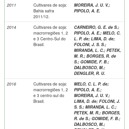
2011
Cultivares de soja:
MOREIRA, J. U. V.
;
Bahia safra
PIPOLO, A. E.
2011/12.
2014
Cultivares de soja:
CARNEIRO, G. E. de S.
;
macrorregiões 1, 2
PIPOLO, A. E.
;
MELO, C.
e 3 Centro-Sul do
L. P. de
;
LIMA, D. de
;
Brasil.
FOLONI, J. S. S.
;
MIRANDA, L. C.
;
PETEK,
M. R.
;
BORGES, R. de
S.
;
GOMIDE, F. B.
;
DALBOSCO, M.
;
DENGLER, R. U.
2016
Cultivares de soja:
MELO, C. L. P. de
;
macrorregiões 1, 2
PIPOLO, A. E.
;
e 3 centro-sul do
MOREIRA, J. U. V.
;
Brasil.
LIMA, D. de
;
FOLONI, J.
S. S.
;
MIRANDA, L. C.
;
PETEK, M. R.
;
BORGES,
R. de S.
;
GOMIDE, F. B.
;
DALBOSCO, M.
;