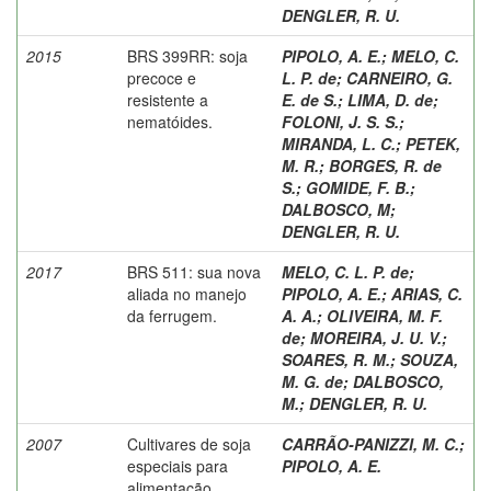
DENGLER, R. U.
2015
BRS 399RR: soja
PIPOLO, A. E.
;
MELO, C.
precoce e
L. P. de
;
CARNEIRO, G.
resistente a
E. de S.
;
LIMA, D. de
;
nematóides.
FOLONI, J. S. S.
;
MIRANDA, L. C.
;
PETEK,
M. R.
;
BORGES, R. de
S.
;
GOMIDE, F. B.
;
DALBOSCO, M
;
DENGLER, R. U.
2017
BRS 511: sua nova
MELO, C. L. P. de
;
aliada no manejo
PIPOLO, A. E.
;
ARIAS, C.
da ferrugem.
A. A.
;
OLIVEIRA, M. F.
de
;
MOREIRA, J. U. V.
;
SOARES, R. M.
;
SOUZA,
M. G. de
;
DALBOSCO,
M.
;
DENGLER, R. U.
2007
Cultivares de soja
CARRÃO-PANIZZI, M. C.
;
especiais para
PIPOLO, A. E.
alimentação