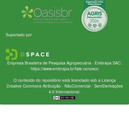
Suportado por
Empresa Brasileira de Pesquisa Agropecuária - Embrapa
SAC:
https://www.embrapa.br/fale-conosco
O conteúdo do repositório está licenciado sob a Licença
Creative Commons
Atribuição - NãoComercial - SemDerivações
4.0 Internacional.