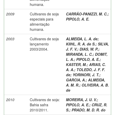
humana.
2009
Cultivares de soja
CARRÃO-PANIZZI, M. C.
;
especiais para
PIPOLO, A. E.
alimentação
humana.
2003
Cultivares de soja
ALMEIDA, L. A. de
;
lançamento
KIIHL, R. A. de S.
;
SILVA,
2003/2004.
J. F. V.
;
DIAS, W. P.
;
MIRANDA, L. C.
;
DOMIT,
L. A.
;
PIPOLO, A. E.
;
KASTER, M.
;
ARIAS, C.
A. A.
;
TOLEDO, J. F. F.
de
;
YORINORI, J. T.
;
GARCIA, A.
;
ALMEIDA,
A. M. R.
;
OLIVEIRA, A. B.
de
2010
Cultivares de soja:
MOREIRA, J. U. V.
;
Bahia safra
PIPOLO, A. E.
;
CRUZ, R.
2010/2011.
S.
;
PRADO, M. D. R. do