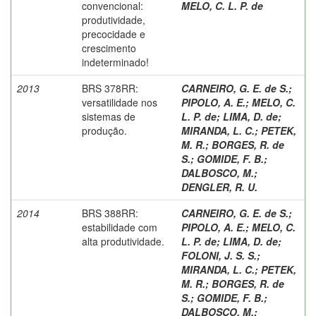
convencional:
MELO, C. L. P. de
produtividade,
precocidade e
crescimento
indeterminado!
2013
BRS 378RR:
CARNEIRO, G. E. de S.
;
versatilidade nos
PIPOLO, A. E.
;
MELO, C.
sistemas de
L. P. de
;
LIMA, D. de
;
produção.
MIRANDA, L. C.
;
PETEK,
M. R.
;
BORGES, R. de
S.
;
GOMIDE, F. B.
;
DALBOSCO, M.
;
DENGLER, R. U.
2014
BRS 388RR:
CARNEIRO, G. E. de S.
;
estabilidade com
PIPOLO, A. E.
;
MELO, C.
alta produtividade.
L. P. de
;
LIMA, D. de
;
FOLONI, J. S. S.
;
MIRANDA, L. C.
;
PETEK,
M. R.
;
BORGES, R. de
S.
;
GOMIDE, F. B.
;
DALBOSCO, M.
;