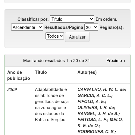
Classificar por:
Em ordem:
Resultados/Página
Registro(s):
Mostrando resultados 1 a 20 de 31
Próximo >
Ano de
Título
Autor(es)
publicação
2009
Adaptabilidade e
CARVALHO, H. W. L. de
;
estabilidade de
GARCIA, A. C. L.
;
genótipos de soja
PIPOLO, A. E.
;
na zona agreste
OLIVEIRA, I. R. de
;
dos estados da
RANGEL, J. H. de A.
;
Bahia e Sergipe.
FEITOSA, L. F.
;
MELO,
K. E. de O.
;
RODRIGUES, C. S.
;