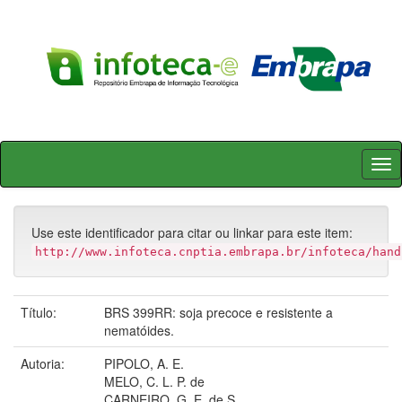
Skip
navigation
Use este identificador para citar ou linkar para este item:
http://www.infoteca.cnptia.embrapa.br/infoteca/hand
Título:
BRS 399RR: soja precoce e resistente a
nematóides.
Autoria:
PIPOLO, A. E.
MELO, C. L. P. de
CARNEIRO, G. E. de S.