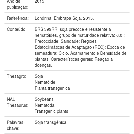
Ano de
2015
publicação:
Referência:
Londrina: Embrapa Soja, 2015.
Conteúdo:
BRS 399RR: soja precoce e resistente a
nematóides, grupo de maturidade relativa: 6.0 ;
Precocidade; Sanidade; Regiões
Edafoclimáticas de Adaptação (REC); Época de
semeadura; Ciclo, Acamamento e Densidade de
plantas; Características gerais; Reação a
doenças.
Thesagro:
Soja
Nematóide
Planta transgênica
NAL
Soybeans
Thesaurus:
Nematoda
Transgenic plants
Palavras-
Soja transgênica
chave: