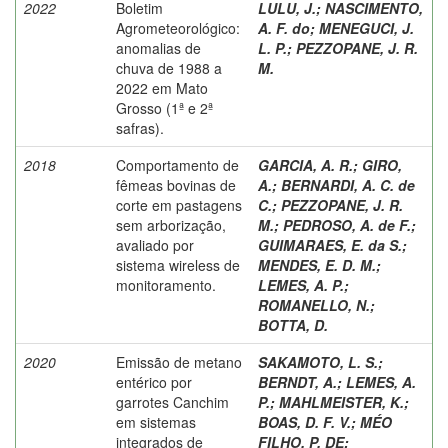
2022
Boletim
LULU, J.
;
NASCIMENTO,
Agrometeorológico:
A. F. do
;
MENEGUCI, J.
anomalias de
L. P.
;
PEZZOPANE, J. R.
chuva de 1988 a
M.
2022 em Mato
Grosso (1ª e 2ª
safras).
2018
Comportamento de
GARCIA, A. R.
;
GIRO,
fêmeas bovinas de
A.
;
BERNARDI, A. C. de
corte em pastagens
C.
;
PEZZOPANE, J. R.
sem arborização,
M.
;
PEDROSO, A. de F.
;
avaliado por
GUIMARAES, E. da S.
;
sistema wireless de
MENDES, E. D. M.
;
monitoramento.
LEMES, A. P.
;
ROMANELLO, N.
;
BOTTA, D.
2020
Emissão de metano
SAKAMOTO, L. S.
;
entérico por
BERNDT, A.
;
LEMES, A.
garrotes Canchim
P.
;
MAHLMEISTER, K.
;
em sistemas
BOAS, D. F. V.
;
MÉO
integrados de
FILHO, P. DE
;