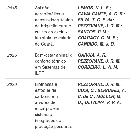
2015
Aptidão
LEMOS, N. L. S.
;
agroclimática e
CAVALCANTE, A. C. R.
;
necessidade líquida
SILVA, T. G. F. da
;
de irrigação para o
PEZZOPANE, J. R. M.
;
cultivo do capim-
SANTOS, P. M.
;
tanzânia no estado
COARACY, G. M. B.
;
do Ceará.
CÂNDIDO, M. J. D.
2025
Bem-estar animal e
GARCIA, A. R.
;
conforto térmico
PEZZOPANE, J. R. M.
;
em Sistemas de
CORDEIRO, L. A. M.
ILPF.
2020
Biomassa e
PEZZOPANE, J. R. M.
;
estoque de
BOSI, C.
;
BERNARDI, A.
carbono em
C. de C.
;
MULLER, M.
árvores de
D.
;
OLIVEIRA, P. P. A.
eucalipto em
sistemas
integrados de
produção pecuária.