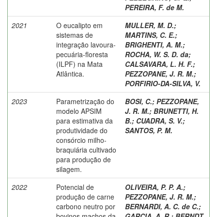
PEREIRA, F. de M.
2021
O eucalipto em
MULLER, M. D.
;
sistemas de
MARTINS, C. E.
;
integração lavoura-
BRIGHENTI, A. M.
;
pecuária-floresta
ROCHA, W. S. D. da
;
(ILPF) na Mata
CALSAVARA, L. H. F.
;
Atlântica.
PEZZOPANE, J. R. M.
;
PORFIRIO-DA-SILVA, V.
2023
Parametrização do
BOSI, C.
;
PEZZOPANE,
modelo APSIM
J. R. M.
;
BRUNETTI, H.
para estimativa da
B.
;
CUADRA, S. V.
;
produtividade do
SANTOS, P. M.
consórcio milho-
braquiária cultivado
para produção de
silagem.
2022
Potencial de
OLIVEIRA, P. P. A.
;
produção de carne
PEZZOPANE, J. R. M.
;
carbono neutro por
BERNARDI, A. C. de C.
;
bovinos machos da
GARCIA, A. R.
;
BERNDT,