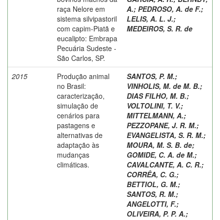
raça Nelore em
A.
;
PEDROSO, A. de F.
;
sistema silvipastoril
LELIS, A. L. J.
;
com capim-Piatã e
MEDEIROS, S. R. de
eucalipto: Embrapa
Pecuária Sudeste -
São Carlos, SP.
2015
Produção animal
SANTOS, P. M.
;
no Brasil:
VINHOLIS, M. de M. B.
;
caracterização,
DIAS FILHO, M. B.
;
simulação de
VOLTOLINI, T. V.
;
cenários para
MITTELMANN, A.
;
pastagens e
PEZZOPANE, J. R. M.
;
alternativas de
EVANGELISTA, S. R. M.
;
adaptação às
MOURA, M. S. B. de
;
mudanças
GOMIDE, C. A. de M.
;
climáticas.
CAVALCANTE, A. C. R.
;
CORRÊA, C. G.
;
BETTIOL, G. M.
;
SANTOS, R. M.
;
ANGELOTTI, F.
;
OLIVEIRA, P. P. A.
;