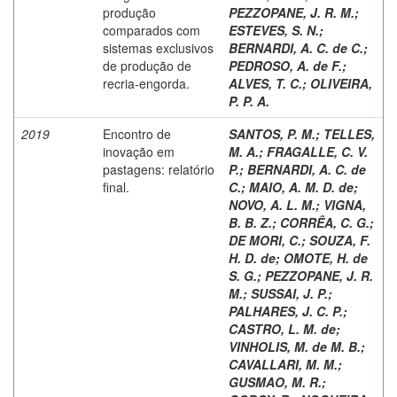
produção
PEZZOPANE, J. R. M.
;
comparados com
ESTEVES, S. N.
;
sistemas exclusivos
BERNARDI, A. C. de C.
;
de produção de
PEDROSO, A. de F.
;
recria-engorda.
ALVES, T. C.
;
OLIVEIRA,
P. P. A.
2019
Encontro de
SANTOS, P. M.
;
TELLES,
inovação em
M. A.
;
FRAGALLE, C. V.
pastagens: relatório
P.
;
BERNARDI, A. C. de
final.
C.
;
MAIO, A. M. D. de
;
NOVO, A. L. M.
;
VIGNA,
B. B. Z.
;
CORRÊA, C. G.
;
DE MORI, C.
;
SOUZA, F.
H. D. de
;
OMOTE, H. de
S. G.
;
PEZZOPANE, J. R.
M.
;
SUSSAI, J. P.
;
PALHARES, J. C. P.
;
CASTRO, L. M. de
;
VINHOLIS, M. de M. B.
;
CAVALLARI, M. M.
;
GUSMAO, M. R.
;