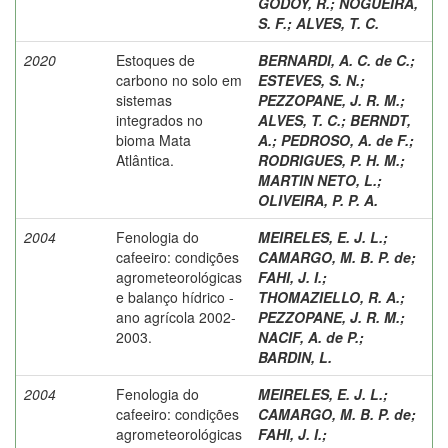
GODOY, R.
;
NOGUEIRA,
S. F.
;
ALVES, T. C.
2020
Estoques de
BERNARDI, A. C. de C.
;
carbono no solo em
ESTEVES, S. N.
;
sistemas
PEZZOPANE, J. R. M.
;
integrados no
ALVES, T. C.
;
BERNDT,
bioma Mata
A.
;
PEDROSO, A. de F.
;
Atlântica.
RODRIGUES, P. H. M.
;
MARTIN NETO, L.
;
OLIVEIRA, P. P. A.
2004
Fenologia do
MEIRELES, E. J. L.
;
cafeeiro: condições
CAMARGO, M. B. P. de
;
agrometeorológicas
FAHI, J. I.
;
e balanço hídrico -
THOMAZIELLO, R. A.
;
ano agrícola 2002-
PEZZOPANE, J. R. M.
;
2003.
NACIF, A. de P.
;
BARDIN, L.
2004
Fenologia do
MEIRELES, E. J. L.
;
cafeeiro: condições
CAMARGO, M. B. P. de
;
agrometeorológicas
FAHI, J. I.
;