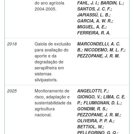
do ano agrícola
FAHL, J. I.
;
BARDIN, L.
;
2004-2005.
SANTOS, J. C. F.
;
JAPIASSÚ, L. B.
;
GARCIA, A. W. R.
;
MIGUEL, A. E.
;
FERREIRA, R. A.
2018
Gaiola de exclusão
MARCONDELLI, A. C.
para avaliação do
B.
;
NICODEMO, M. L. F.
;
aporte e da
PEZZOPANE, J. R. M.
degradação de
serapilheira em
sistemas
silvipastoris.
2025
Monitoramento de
ANGELOTTI, F.
;
risco, adaptação e
GIONGO, V.
;
LIMA, C. E.
sustentabilidade da
P.
;
FLUMIGNAN, D. L.
;
agricultura
GONDIM, R. S.
;
nacional.
PEZZOPANE, J. R. M.
;
OLIVEIRA, P. P. A.
;
BETTIOL, W.
;
PELLEGRINO, G. Q.
;