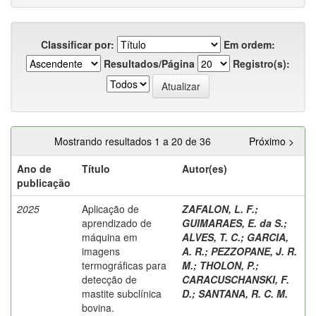
Classificar por:
Em ordem:
Resultados/Página
Registro(s):
Mostrando resultados 1 a 20 de 36
Próximo >
Ano de
Título
Autor(es)
publicação
2025
Aplicação de
ZAFALON, L. F.
;
aprendizado de
GUIMARAES, E. da S.
;
máquina em
ALVES, T. C.
;
GARCIA,
imagens
A. R.
;
PEZZOPANE, J. R.
termográficas para
M.
;
THOLON, P.
;
detecção de
CARACUSCHANSKI, F.
mastite subclínica
D.
;
SANTANA, R. C. M.
bovina.