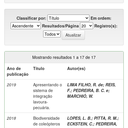
Classificar por:
Em ordem:
Resultados/Página
Registro(s):
Mostrando resultados 1 a 17 de 17
Ano de
Título
Autor(es)
publicação
2019
Apresentando o
LIMA FILHO, R. de
;
REIS,
sistema de
F.
;
PEDREIRA, B. C. e
;
integração
MARCHIÓ, W.
lavoura-
pecuária.
2018
Biodiversidade
LOPES, L. B.
;
PITTA, R. M.
;
de coleópteros
ECKSTEIN, C.
;
PEDREIRA,