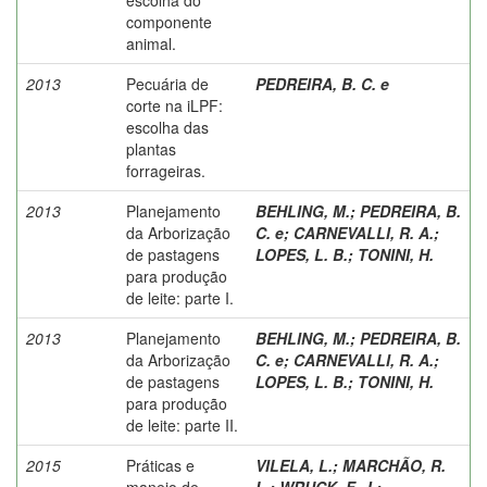
componente
animal.
2013
Pecuária de
PEDREIRA, B. C. e
corte na iLPF:
escolha das
plantas
forrageiras.
2013
Planejamento
BEHLING, M.
;
PEDREIRA, B.
da Arborização
C. e
;
CARNEVALLI, R. A.
;
de pastagens
LOPES, L. B.
;
TONINI, H.
para produção
de leite: parte I.
2013
Planejamento
BEHLING, M.
;
PEDREIRA, B.
da Arborização
C. e
;
CARNEVALLI, R. A.
;
de pastagens
LOPES, L. B.
;
TONINI, H.
para produção
de leite: parte II.
2015
Práticas e
VILELA, L.
;
MARCHÃO, R.
manejo de
L.
;
WRUCK, F. J.
;