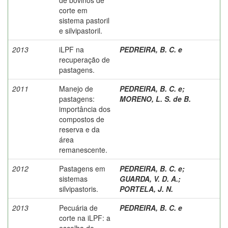
corte em
sistema pastoril
e silvipastoril.
2013
iLPF na
PEDREIRA, B. C. e
recuperação de
pastagens.
2011
Manejo de
PEDREIRA, B. C. e
;
pastagens:
MORENO, L. S. de B.
importância dos
compostos de
reserva e da
área
remanescente.
2012
Pastagens em
PEDREIRA, B. C. e
;
sistemas
GUARDA, V. D. A.
;
silvipastoris.
PORTELA, J. N.
2013
Pecuária de
PEDREIRA, B. C. e
corte na iLPF: a
escolha do