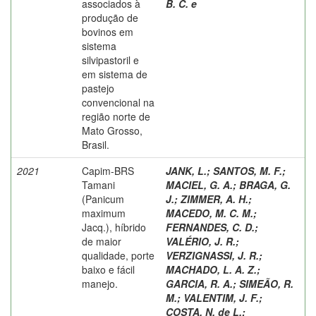
associados à
B. C. e
produção de
bovinos em
sistema
silvipastoril e
em sistema de
pastejo
convencional na
região norte de
Mato Grosso,
Brasil.
2021
Capim-BRS
JANK, L.
;
SANTOS, M. F.
;
Tamani
MACIEL, G. A.
;
BRAGA, G.
(Panicum
J.
;
ZIMMER, A. H.
;
maximum
MACEDO, M. C. M.
;
Jacq.), híbrido
FERNANDES, C. D.
;
de maior
VALÉRIO, J. R.
;
qualidade, porte
VERZIGNASSI, J. R.
;
baixo e fácil
MACHADO, L. A. Z.
;
manejo.
GARCIA, R. A.
;
SIMEÃO, R.
M.
;
VALENTIM, J. F.
;
COSTA, N. de L.
;