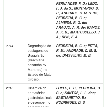
FERNANDES, F. D.
;
LEDO,
F. J. da S.
;
MONTARDO, D.
P.
;
ANDRADE, C. M. S. de
;
PEDREIRA, B. C. e
;
ALMEIDA, R. G. de
;
ARAUJO, A. R. de
;
RAMOS,
A. K. B.
;
MARTUSCELLO, J.
A.
;
REIS, F. A.
2014
Degradação de
PEDREIRA, B. C. e
;
PITTA,
pastagens de
R. M.
;
ANDRADE, C. M. S.
Braquiarão
de
;
DIAS FILHO, M. B.
(Brachiaria
brizantha cv.
Marandu) no
Estado de Mato
Grosso.
2018
Dinâmica de
LOPES, L. B.
;
PEDREIRA, B.
nematóides
C. e
;
SANTOS, L. L. dos
;
gastrointestinais
BASTIANETTO, E.
;
e desempenho
RODRIGUES, D. S.
de bovinos de