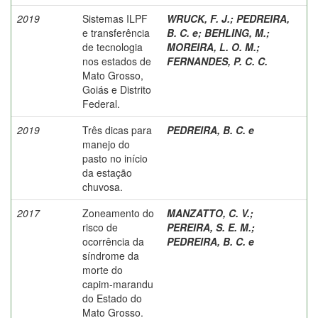
2019
Sistemas ILPF
WRUCK, F. J.
;
PEDREIRA,
e transferência
B. C. e
;
BEHLING, M.
;
de tecnologia
MOREIRA, L. O. M.
;
nos estados de
FERNANDES, P. C. C.
Mato Grosso,
Goiás e Distrito
Federal.
2019
Três dicas para
PEDREIRA, B. C. e
manejo do
pasto no início
da estação
chuvosa.
2017
Zoneamento do
MANZATTO, C. V.
;
risco de
PEREIRA, S. E. M.
;
ocorrência da
PEDREIRA, B. C. e
síndrome da
morte do
capim-marandu
do Estado do
Mato Grosso.