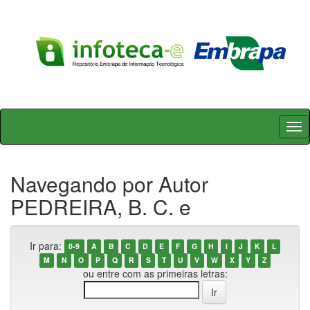
Skip
navigation
Navegando por Autor
PEDREIRA, B. C. e
Ir para:
0-9
A
B
C
D
E
F
G
H
I
J
K
L
M
N
O
P
Q
R
S
T
U
V
W
X
Y
Z
ou entre com as primeiras letras: