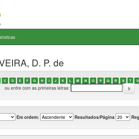
atísticas
VEIRA, D. P. de
C
D
E
F
G
H
I
J
K
L
M
N
O
P
Q
R
S
T
U
ou entre com as primeiras letras:
Em ordem:
Resultados/Página
Reg