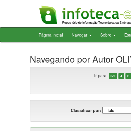
Skip
Página inicial
Navegar
Sobre
Est
navigation
Navegando por Autor OLI
Ir para:
0-9
A
B
Classificar por: