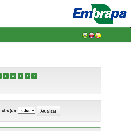
V
W
X
Y
Z
istro(s):