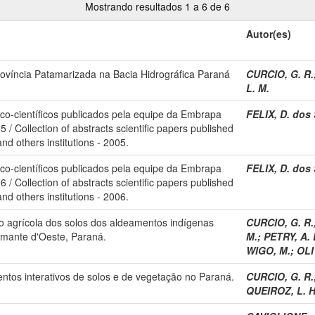
Mostrando resultados 1 a 6 de 6
Autor(es)
rovíncia Patamarizada na Bacia Hidrográfica Paraná
CURCIO, G. R.
L. M.
co-científicos publicados pela equipe da Embrapa
FELIX, D. dos 
5 / Collection of abstracts scientific papers published
d others institutions - 2005.
co-científicos publicados pela equipe da Embrapa
FELIX, D. dos 
6 / Collection of abstracts scientific papers published
d others institutions - 2006.
 agrícola dos solos dos aldeamentos indígenas
CURCIO, G. R.
amante d'Oeste, Paraná.
M.
;
PETRY, A. 
WIGO, M.
;
OLI
ntos interativos de solos e de vegetação no Paraná.
CURCIO, G. R.
QUEIROZ, L. H