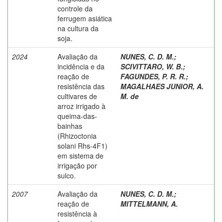
controle da
ferrugem asiática
na cultura da
soja.
2024
Avaliação da
NUNES, C. D. M.
;
incidência e da
SCIVITTARO, W. B.
;
reação de
FAGUNDES, P. R. R.
;
resistência das
MAGALHAES JUNIOR, A.
cultivares de
M. de
arroz irrigado à
queima-das-
bainhas
(Rhizoctonia
solani Rhs-4F1)
em sistema de
irrigação por
sulco.
2007
Avaliação da
NUNES, C. D. M.
;
reação de
MITTELMANN, A.
resistência à