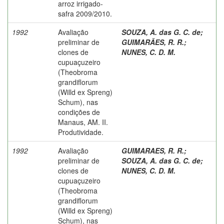
arroz irrigado-
safra 2009/2010.
1992
Avaliação
SOUZA, A. das G. C. de
;
preliminar de
GUIMARÃES, R. R.
;
clones de
NUNES, C. D. M.
cupuaçuzeiro
(Theobroma
grandiflorum
(Willd ex Spreng)
Schum), nas
condições de
Manaus, AM. II.
Produtividade.
1992
Avaliação
GUIMARAES, R. R.
;
preliminar de
SOUZA, A. das G. C. de
;
clones de
NUNES, C. D. M.
cupuaçuzeiro
(Theobroma
grandiflorum
(Willd ex Spreng)
Schum), nas