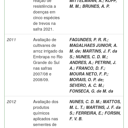
reação de
MITTELMANN, A.
;
KOPP,
resistência a
M. M.
;
BRUNES, A. P.
doenças em
cinco espécies
de trevos na
safra 2021.
2011
Avaliação de
FAGUNDES, P. R. R.
;
cultivares de
MAGALHAES JUNIOR, A.
arroz irrigado da
M. de
;
MARTINS, J. F. da
Embrapa no Rio
S.
;
NUNES, C. D. M.
;
Grande do Sul
ANDRES, A.
;
PETRINI, J.
nas safras
A.
;
FRANCO, D. F.
;
2007/08 e
MOURA NETO, F. P.
;
2008/09.
MORAIS, O. P. de
;
SEVERO, A. C. M.
;
FONSECA, G. de M. da
2012
Avaliação dos
NUNES, C. D. M.
;
MATTOS,
produtos
M. L. T.
;
MARTINS, J. F. da
químicos
S.
;
FERREIRA, E.
;
FORSIN,
aplicados nas
F. V. B.
sementes de