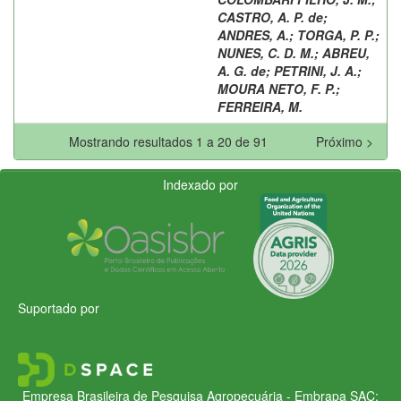
CASTRO, A. P. de
;
ANDRES, A.
;
TORGA, P. P.
;
NUNES, C. D. M.
;
ABREU,
A. G. de
;
PETRINI, J. A.
;
MOURA NETO, F. P.
;
FERREIRA, M.
Mostrando resultados 1 a 20 de 91
Próximo >
Indexado por
Suportado por
Empresa Brasileira de Pesquisa Agropecuária - Embrapa
SAC: