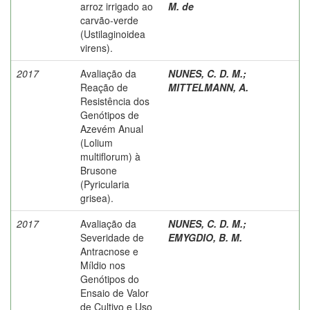
arroz irrigado ao
M. de
carvão-verde
(Ustilaginoidea
virens).
2017
Avaliação da
NUNES, C. D. M.
;
Reação de
MITTELMANN, A.
Resistência dos
Genótipos de
Azevém Anual
(Lolium
multiflorum) à
Brusone
(Pyricularia
grisea).
2017
Avaliação da
NUNES, C. D. M.
;
Severidade de
EMYGDIO, B. M.
Antracnose e
Míldio nos
Genótipos do
Ensaio de Valor
de Cultivo e Uso