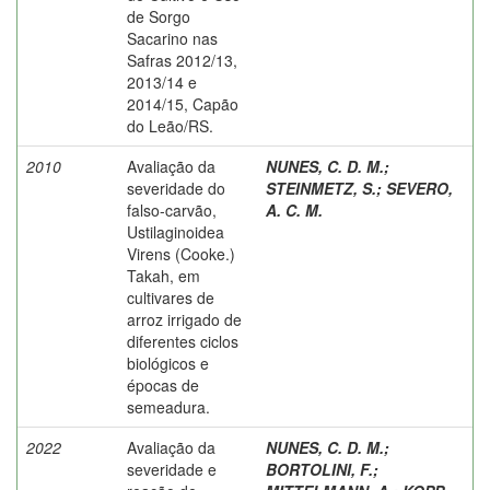
de Sorgo
Sacarino nas
Safras 2012/13,
2013/14 e
2014/15, Capão
do Leão/RS.
2010
Avaliação da
NUNES, C. D. M.
;
severidade do
STEINMETZ, S.
;
SEVERO,
falso-carvão,
A. C. M.
Ustilaginoidea
Virens (Cooke.)
Takah, em
cultivares de
arroz irrigado de
diferentes ciclos
biológicos e
épocas de
semeadura.
2022
Avaliação da
NUNES, C. D. M.
;
severidade e
BORTOLINI, F.
;