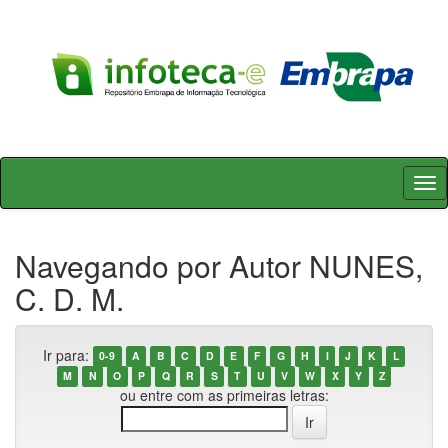
Skip
navigation
Navegando por Autor NUNES,
C. D. M.
Ir para:
0-9
A
B
C
D
E
F
G
H
I
J
K
L
M
N
O
P
Q
R
S
T
U
V
W
X
Y
Z
ou entre com as primeiras letras: