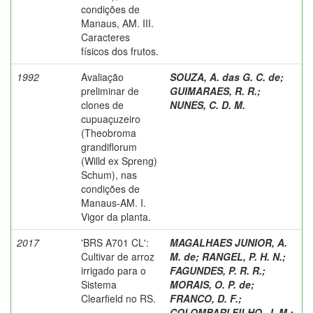
condições de
Manaus, AM. III.
Caracteres
físicos dos frutos.
1992
Avaliação
SOUZA, A. das G. C. de
;
preliminar de
GUIMARAES, R. R.
;
clones de
NUNES, C. D. M.
cupuaçuzeiro
(Theobroma
grandiflorum
(Willd ex Spreng)
Schum), nas
condições de
Manaus-AM. I.
Vigor da planta.
2017
'BRS A701 CL':
MAGALHAES JUNIOR, A.
Cultivar de arroz
M. de
;
RANGEL, P. H. N.
;
irrigado para o
FAGUNDES, P. R. R.
;
Sistema
MORAIS, O. P. de
;
Clearfield no RS.
FRANCO, D. F.
;
COLOMBARI FILHO, J. M.
;