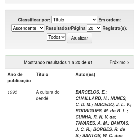
Classificar por:
Em ordem:
Resultados/Página
Registro(s):
Mostrando resultados 1 a 20 de 91
Próximo >
Ano de
Título
Autor(es)
publicação
1995
A cultura do
BARCELOS, E.
;
dendê.
CHAILLARD, H.
;
NUNES,
C. D. M.
;
MACEDO, J. L. V.
;
RODRIGUES, M. do R. L.
;
CUNHA, R. N. V. da
;
TAVARES, A. M.
;
DANTAS,
J. C. R.
;
BORGES, R. de
S.
;
SANTOS, W. C. dos