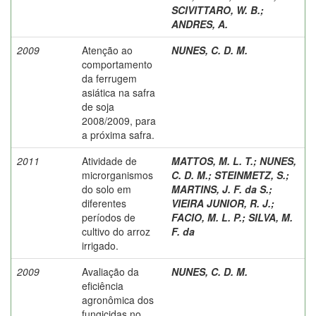
SCIVITTARO, W. B.
;
ANDRES, A.
2009
Atenção ao
NUNES, C. D. M.
comportamento
da ferrugem
asiática na safra
de soja
2008/2009, para
a próxima safra.
2011
Atividade de
MATTOS, M. L. T.
;
NUNES,
microrganismos
C. D. M.
;
STEINMETZ, S.
;
do solo em
MARTINS, J. F. da S.
;
diferentes
VIEIRA JUNIOR, R. J.
;
períodos de
FACIO, M. L. P.
;
SILVA, M.
cultivo do arroz
F. da
irrigado.
2009
Avaliação da
NUNES, C. D. M.
eficiência
agronômica dos
fungicidas no