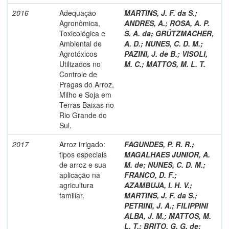
2016
Adequação
MARTINS, J. F. da S.
;
Agronômica,
ANDRES, A.
;
ROSA, A. P.
Toxicológica e
S. A. da
;
GRÜTZMACHER,
Ambiental de
A. D.
;
NUNES, C. D. M.
;
Agrotóxicos
PAZINI, J. de B.
;
VISOLI,
Utilizados no
M. C.
;
MATTOS, M. L. T.
Controle de
Pragas do Arroz,
Milho e Soja em
Terras Baixas no
Rio Grande do
Sul.
2017
Arroz irrigado:
FAGUNDES, P. R. R.
;
tipos especiais
MAGALHAES JUNIOR, A.
de arroz e sua
M. de
;
NUNES, C. D. M.
;
aplicação na
FRANCO, D. F.
;
agricultura
AZAMBUJA, I. H. V.
;
familiar.
MARTINS, J. F. da S.
;
PETRINI, J. A.
;
FILIPPINI
ALBA, J. M.
;
MATTOS, M.
L. T.
;
BRITO, G. G. de
;