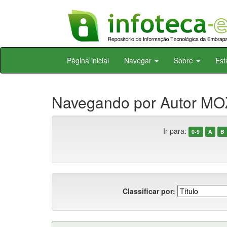
Skip
Página inicial
Navegar
Sobre
Est
navigation
Navegando por Autor MO
Ir para:
0-9
A
B
Classificar por: