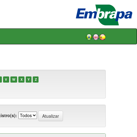
V
W
X
Y
Z
istro(s):