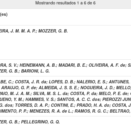
Mostrando resultados 1 a 6 de 6
(es)
RA, J. M. M. A. P.
;
MOZZER, G. B.
A, S. V.
;
HEINEMANN, A. B.
;
MADARI, B. E.
;
OLIVEIRA, A. F. de
;
S
ER, G. B.
;
BARIONI, L. G.
BE, C.
;
COSTA, J. R. da
;
LOPES, D. B.
;
NALERIO, E. S.
;
ANTUNES, 
;
ARAUJO, G. P. de
;
ALMEIDA, J. S. S. E.
;
NOGUEIRA, J. D.
;
MELLO, 
IO, M. J. A. M.
;
SILVA, M. S. L. da
;
COSTA, P. da
;
MELO, P. E. de
;
UENO, Y. M.
;
HAMMES, V. S.
;
SANTOS, A. C. C. dos
;
PIEROZZI JUNI
 G. dos
;
TORRES, D. A. P.
;
CONTINI, E.
;
PRADO, H. A. do
;
COSTA, J.
IMENTO, P. P.
;
MENEZES, R. A. de L.
;
RAMOS, R. G. C.
;
BELTRAO, S
ER, G. B.
;
PELLEGRINO, G. Q.