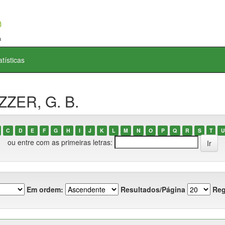
atísticas
ZZER, G. B.
C
D
E
F
G
H
I
J
K
L
M
N
O
P
Q
R
S
T
U
ou entre com as primeiras letras:
Em ordem:
Resultados/Página
Reg