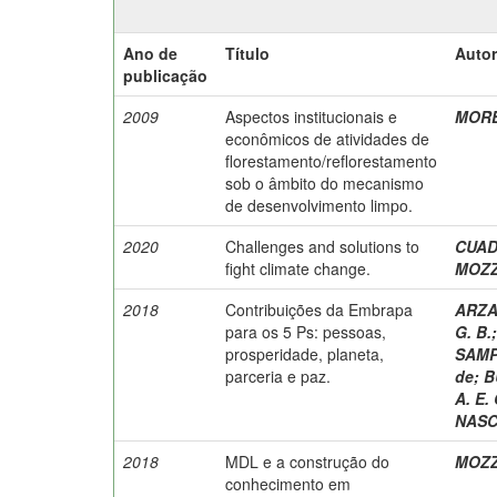
Ano de
Título
Autor
publicação
2009
Aspectos institucionais e
MOREI
econômicos de atividades de
florestamento/reflorestamento
sob o âmbito do mecanismo
de desenvolvimento limpo.
2020
Challenges and solutions to
CUADR
fight climate change.
MOZZ
2018
Contribuições da Embrapa
ARZA
para os 5 Ps: pessoas,
G. B.
prosperidade, planeta,
SAMPA
parceria e paz.
de
;
B
A. E.
NASC
2018
MDL e a construção do
MOZZ
conhecimento em