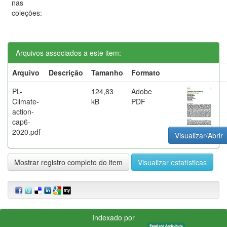
nas
coleções:
Arquivos associados a este item:
Arquivo
Descrição
Tamanho
Formato
PL-
124,83
Adobe
Climate-
kB
PDF
action-
cap6-
2020.pdf
Visualizar/Abrir
Mostrar registro completo do item
Visualizar estatísticas
Indexado por