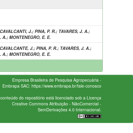
CAVALCANTI, J.
;
PINA, P. R.
;
TAVARES, J. A.
;
 A.
;
MONTENEGRO, E. E.
CAVALCANTE, J.
;
PINA, P. R.
;
TAVARES, J. A.
;
 A.
;
MONTENEGRO, E. E.
Empresa Brasileira de Pesquisa Agropecuária -
Embrapa
SAC:
https://www.embrapa.br/fale-conosco
conteúdo do repositório está licenciado sob a Licença
Creative Commons
Atribuição - NãoComercial -
SemDerivações 4.0 Internacional.