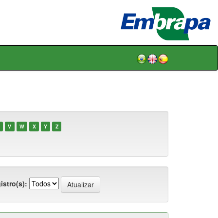
V
W
X
Y
Z
istro(s):