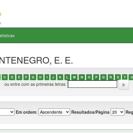
atísticas
ONTENEGRO, E. E.
C
D
E
F
G
H
I
J
K
L
M
N
O
P
Q
R
S
T
U
ou entre com as primeiras letras:
Em ordem:
Resultados/Página
Reg