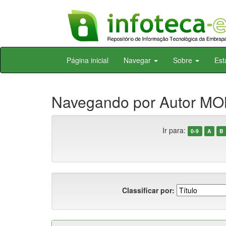
Skip
Página inicial
Navegar
Sobre
Est
navigation
Navegando por Autor M
Ir para:
0-9
A
B
Classificar por: