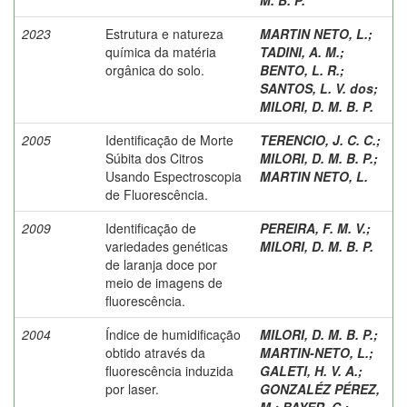
2023
Estrutura e natureza
MARTIN NETO, L.
;
química da matéria
TADINI, A. M.
;
orgânica do solo.
BENTO, L. R.
;
SANTOS, L. V. dos
;
MILORI, D. M. B. P.
2005
Identificação de Morte
TERENCIO, J. C. C.
;
Súbita dos Citros
MILORI, D. M. B. P.
;
Usando Espectroscopia
MARTIN NETO, L.
de Fluorescência.
2009
Identificação de
PEREIRA, F. M. V.
;
variedades genéticas
MILORI, D. M. B. P.
de laranja doce por
meio de imagens de
fluorescência.
2004
Índice de humidificação
MILORI, D. M. B. P.
;
obtido através da
MARTIN-NETO, L.
;
fluorescência induzida
GALETI, H. V. A.
;
por laser.
GONZALÉZ PÉREZ,
M.
;
BAYER, C.
;