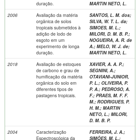
duração.
MARTIN NETO, L.
2006
Avaliação da matéria
SANTOS, L. M. dos
;
orgânica de solos
SILVA, W. T. L. da
;
tropicais submetidos à
SIMOES, M. L.
;
adição de lodo de
MILORI, D. M. B. P.
;
esgoto em um
NOGUEIRA, A. R. de
experimento de longa
A.
;
MELO, W. J. de
;
duração.
MARTIN NETO, L.
2018
Avaliação de estoques
XAVIER, A. A. P.
;
de carbono e grau de
SEGNINI, A.
;
humificação da matéria
OTAVIANI-JUNIOR,
orgânica do solo em
P. L.
;
OLIVEIRA, P.
diferentes tipos de
P. A.
;
PEDROSO, A.
pastagens tropicais.
F.
;
PRAES, M. F. F.
M.
;
RODRIGUES, P.
H. M.
;
MARTIN
NETO, L.
;
MILORI,
D. M. B. P.
2004
Caracterização
FERREIRA, J. A.
;
Espectroscópica da
SIMÕES, M. L.
;