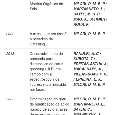
Matéria Orgânica do
MILORI, D. M. B. P.
;
Solo.
MARTIN NETO, L.
;
HAYES, M. H. B.
;
MAO, J.
;
SCHMIDT-
ROHR, K.
2008
A citricultura em risco?
MILORI, D. M. B. P.
o pesadelo da
Greening.
2018
Desenvolvimento de
RANULFI, A. C.
;
protocolo para
KUBOTA, T.
;
diagnóstico do citrus
FREITAS-ASTÚA, J.
;
greening (HLB) em
MAGALHÃES, A.
;
campo com a
VILLAS-BOAS, P. R.
;
espectroscopia de
FERREIRA, E. J.
;
fluorescência induzida
MILORI, D. M. B. P.
por laser.
2003
Determinação do grau
MILORI, D. M. B. P.
;
de humificação de ácido
MARTIN-NETO, L.
;
húmico de solo através
BAYER, C.
;
de espectroscopia de
MIELNICZUK, J.