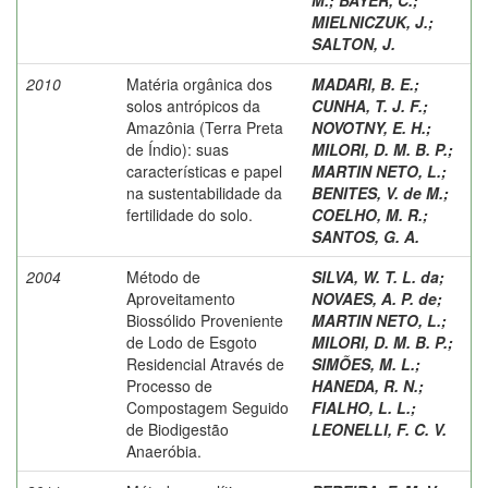
MIELNICZUK, J.
;
SALTON, J.
2010
Matéria orgânica dos
MADARI, B. E.
;
solos antrópicos da
CUNHA, T. J. F.
;
Amazônia (Terra Preta
NOVOTNY, E. H.
;
de Índio): suas
MILORI, D. M. B. P.
;
características e papel
MARTIN NETO, L.
;
na sustentabilidade da
BENITES, V. de M.
;
fertilidade do solo.
COELHO, M. R.
;
SANTOS, G. A.
2004
Método de
SILVA, W. T. L. da
;
Aproveitamento
NOVAES, A. P. de
;
Biossólido Proveniente
MARTIN NETO, L.
;
de Lodo de Esgoto
MILORI, D. M. B. P.
;
Residencial Através de
SIMÕES, M. L.
;
Processo de
HANEDA, R. N.
;
Compostagem Seguido
FIALHO, L. L.
;
de Biodigestão
LEONELLI, F. C. V.
Anaeróbia.