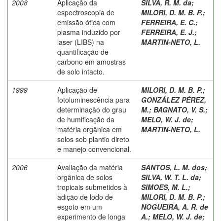
2008
Aplicação da
SILVA, R. M. da
;
espectroscopia de
MILORI, D. M. B. P.
;
emissão ótica com
FERREIRA, E. C.
;
plasma induzido por
FERREIRA, E. J.
;
laser (LIBS) na
MARTIN-NETO, L.
quantificação de
carbono em amostras
de solo intacto.
1999
Aplicação de
MILORI, D. M. B. P.
;
fotoluminescência para
GONZÁLEZ PÉREZ,
determinação do grau
M.
;
BAGNATO, V. S.
;
de humificação da
MELO, W. J. de
;
matéria orgânica em
MARTIN-NETO, L.
solos sob plantio direto
e manejo convencional.
2006
Avaliação da matéria
SANTOS, L. M. dos
;
orgânica de solos
SILVA, W. T. L. da
;
tropicais submetidos à
SIMOES, M. L.
;
adição de lodo de
MILORI, D. M. B. P.
;
esgoto em um
NOGUEIRA, A. R. de
experimento de longa
A.
;
MELO, W. J. de
;