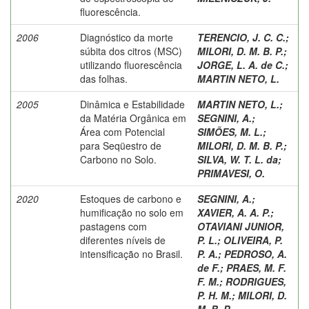
fluorescência.
2006
Diagnóstico da morte
TERENCIO, J. C. C.
;
súbita dos citros (MSC)
MILORI, D. M. B. P.
;
utilizando fluorescência
JORGE, L. A. de C.
;
das folhas.
MARTIN NETO, L.
2005
Dinâmica e Estabilidade
MARTIN NETO, L.
;
da Matéria Orgânica em
SEGNINI, A.
;
Área com Potencial
SIMÕES, M. L.
;
para Seqüestro de
MILORI, D. M. B. P.
;
Carbono no Solo.
SILVA, W. T. L. da
;
PRIMAVESI, O.
2020
Estoques de carbono e
SEGNINI, A.
;
humificação no solo em
XAVIER, A. A. P.
;
pastagens com
OTAVIANI JUNIOR,
diferentes níveis de
P. L.
;
OLIVEIRA, P.
intensificação no Brasil.
P. A.
;
PEDROSO, A.
de F.
;
PRAES, M. F.
F. M.
;
RODRIGUES,
P. H. M.
;
MILORI, D.
M. B. P.