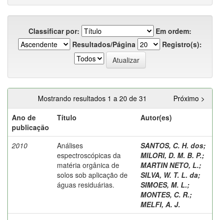
Classificar por:
Em ordem:
Resultados/Página
Registro(s):
Mostrando resultados 1 a 20 de 31
Próximo >
Ano de
Título
Autor(es)
publicação
2010
Análises
SANTOS, C. H. dos
;
espectroscópicas da
MILORI, D. M. B. P.
;
matéria orgânica de
MARTIN NETO, L.
;
solos sob aplicação de
SILVA, W. T. L. da
;
águas residuárias.
SIMOES, M. L.
;
MONTES, C. R.
;
MELFI, A. J.