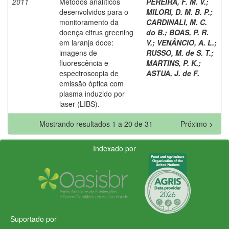
2011
Métodos analíticos
PEREIRA, F. M. V.
;
desenvolvidos para o
MILORI, D. M. B. P.
;
monitoramento da
CARDINALI, M. C.
doença citrus greening
do B.
;
BOAS, P. R.
em laranja doce:
V.
;
VENÂNCIO, A. L.
;
imagens de
RUSSO, M. de S. T.
;
fluorescência e
MARTINS, P. K.
;
espectroscopia de
ASTUA, J. de F.
emissão óptica com
plasma induzido por
laser (LIBS).
Mostrando resultados 1 a 20 de 31
Próximo >
Indexado por
Suportado por