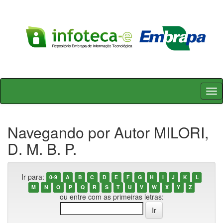
Skip
navigation
Navegando por Autor MILORI,
D. M. B. P.
Ir para:
0-9
A
B
C
D
E
F
G
H
I
J
K
L
M
N
O
P
Q
R
S
T
U
V
W
X
Y
Z
ou entre com as primeiras letras: