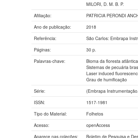
MILORI, D. M. B. P.
Afiliação:
PATRICIA PERONDI ANC
Ano de publicação:
2018
Referência:
São Carlos: Embrapa Inst
Páginas:
30 p.
Palavras-chave:
Bioma da floresta atlântica
Sistemas de pecuária brasi
Laser induced fluorescen
Grau de humificação
Série:
(Embrapa Instrumentação.
ISSN:
1517-1981
Tipo do Material:
Folhetos
Acesso:
openAccess
Aparece nas coleções:
Boletim de Pesquisa e De