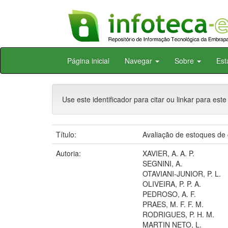
Skip
Página inicial
Navegar
Sobre
Est
navigation
Use este identificador para citar ou linkar para este
Título:
Avaliação de estoques de 
Autoria:
XAVIER, A. A. P.
SEGNINI, A.
OTAVIANI-JUNIOR, P. L.
OLIVEIRA, P. P. A.
PEDROSO, A. F.
PRAES, M. F. F. M.
RODRIGUES, P. H. M.
MARTIN NETO, L.