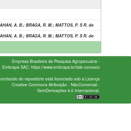
AHAN, A. B.
;
BRAGA, R. M.
;
MATTOS, P. S R. de
AHAN, A. B.
;
BRAGA, R. M.
;
MATTOS, P. S R. de
Empresa Brasileira de Pesquisa Agropecuária -
Embrapa
SAC:
https://www.embrapa.br/fale-conosco
conteúdo do repositório está licenciado sob a Licença
Creative Commons
Atribuição - NãoComercial -
SemDerivações 4.0 Internacional.