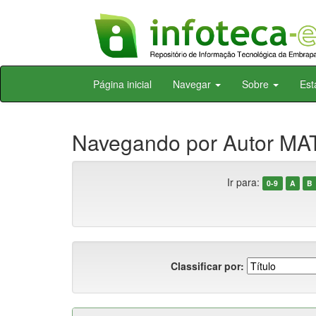
Skip
Página inicial
Navegar
Sobre
Est
navigation
Navegando por Autor MAT
Ir para:
0-9
A
B
Classificar por: