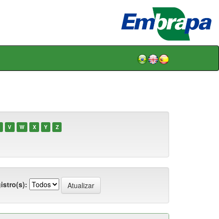
V
W
X
Y
Z
istro(s):