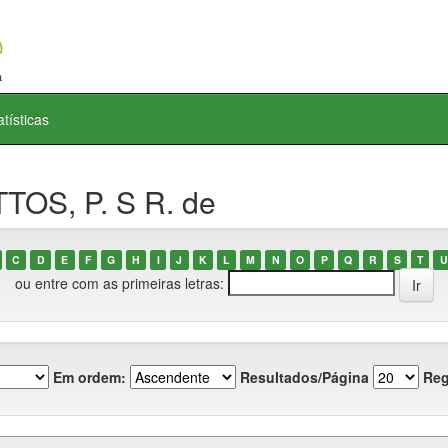
atísticas
TOS, P. S R. de
C
D
E
F
G
H
I
J
K
L
M
N
O
P
Q
R
S
T
U
ou entre com as primeiras letras:
Em ordem:
Resultados/Página
Reg