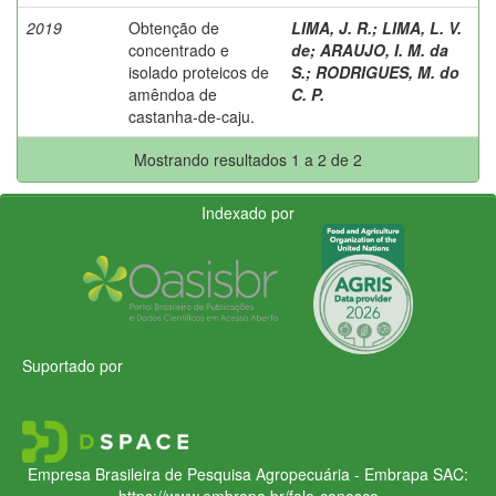
2019
Obtenção de
LIMA, J. R.
;
LIMA, L. V.
concentrado e
de
;
ARAUJO, I. M. da
isolado proteicos de
S.
;
RODRIGUES, M. do
amêndoa de
C. P.
castanha-de-caju.
Mostrando resultados 1 a 2 de 2
Indexado por
Suportado por
Empresa Brasileira de Pesquisa Agropecuária - Embrapa
SAC:
https://www.embrapa.br/fale-conosco