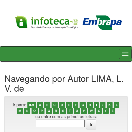
Skip
navigation
Navegando por Autor LIMA, L.
V. de
Ir para:
0-9
A
B
C
D
E
F
G
H
I
J
K
L
M
N
O
P
Q
R
S
T
U
V
W
X
Y
Z
ou entre com as primeiras letras: