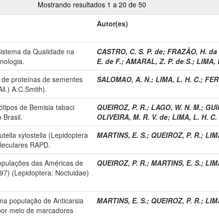
Mostrando resultados 1 a 20 de 50
Autor(es)
Sistema da Qualidade na
CASTRO, C. S. P. de
;
FRAZÃO, H. da 
nologia.
E. de F.
;
AMARAL, Z. P. de S.
;
LIMA, L
 de proteínas de sementes
SALOMAO, A. N.
;
LIMA, L. H. C.
;
FER
ll.) A.C.Smith).
iótipos de Bemisia tabaci
QUEIROZ, P. R.
;
LAGO, W. N. M.
;
GUI
 Brasil.
OLIVEIRA, M. R. V. de
;
LIMA, L. H. C.
utella xylostella (Lepidoptera
MARTINS, E. S.
;
QUEIROZ, P. R.
;
LIMA
oleculares RAPD.
populações das Américas de
QUEIROZ, P. R.
;
MARTINS, E. S.
;
LIMA
797) (Lepidoptera: Noctuidae)
uma população de Anticarsia
MARTINS, E. S.
;
QUEIROZ, P. R.
;
LIMA
 por meio de marcadores