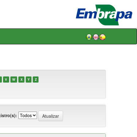
V
W
X
Y
Z
istro(s):