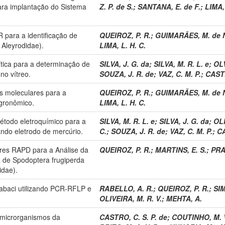
ara implantação do Sistema
Z. P. de S.
;
SANTANA, E. de F.
;
LIMA, 
para a identificação de
QUEIROZ, P. R.
;
GUIMARÃES, M. de N
 Aleyrodidae).
LIMA, L. H. C.
tica para a determinação de
SILVA, J. G. da
;
SILVA, M. R. L. e
;
OLV
no vítreo.
SOUZA, J. R. de
;
VAZ, C. M. P.
;
CASTR
 moleculares para a
QUEIROZ, P. R.
;
GUIMARÃES, M. de N
agronômico.
LIMA, L. H. C.
étodo eletroquímico para a
SILVA, M. R. L. e
;
SILVA, J. G. da
;
OLI
ando eletrodo de mercúrio.
C.
;
SOUZA, J. R. de
;
VAZ, C. M. P.
;
CA
es RAPD para a Análise da
QUEIROZ, P. R.
;
MARTINS, E. S.
;
PRA
a de Spodoptera frugiperda
idae).
tabaci utilizando PCR-RFLP e
RABELLO, A. R.
;
QUEIROZ, P. R.
;
SIM
OLIVEIRA, M. R. V.
;
MEHTA, A.
e microrganismos da
CASTRO, C. S. P. de
;
COUTINHO, M. 