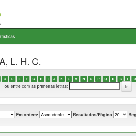
atísticas
, L. H. C.
C
D
E
F
G
H
I
J
K
L
M
N
O
P
Q
R
S
T
U
ou entre com as primeiras letras:
Em ordem:
Resultados/Página
Reg