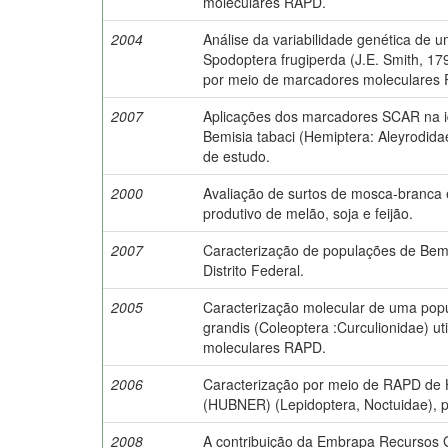
moleculares RAPD.
2004
Análise da variabilidade genética de 
Spodoptera frugiperda (J.E. Smith, 17
por meio de marcadores moleculares
2007
Aplicações dos marcadores SCAR na id
Bemisia tabaci (Hemiptera: Aleyrodida
de estudo.
2000
Avaliação de surtos de mosca-branca
produtivo de melão, soja e feijão.
2007
Caracterização de populações de Bemi
Distrito Federal.
2005
Caracterização molecular de uma po
grandis (Coleoptera :Curculionidae) u
moleculares RAPD.
2006
Caracterização por meio de RAPD de 
(HUBNER) (Lepidoptera, Noctuidae), p
2008
A contribuição da Embrapa Recursos G