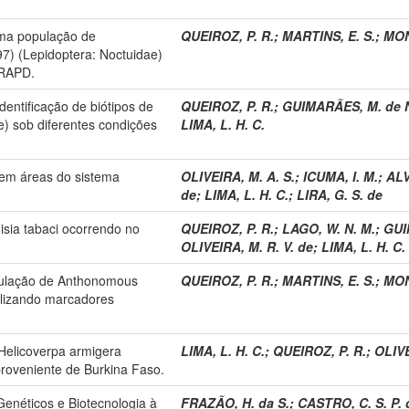
uma população de
QUEIROZ, P. R.
;
MARTINS, E. S.
;
MON
97) (Lepidoptera: Noctuidae)
 RAPD.
entificação de biótipos de
QUEIROZ, P. R.
;
GUIMARÃES, M. de N
e) sob diferentes condições
LIMA, L. H. C.
 em áreas do sistema
OLIVEIRA, M. A. S.
;
ICUMA, I. M.
;
ALV
de
;
LIMA, L. H. C.
;
LIRA, G. S. de
sia tabaci ocorrendo no
QUEIROZ, P. R.
;
LAGO, W. N. M.
;
GUI
OLIVEIRA, M. R. V. de
;
LIMA, L. H. C.
pulação de Anthonomous
QUEIROZ, P. R.
;
MARTINS, E. S.
;
MON
tilizando marcadores
Helicoverpa armigera
LIMA, L. H. C.
;
QUEIROZ, P. R.
;
OLIVE
roveniente de Burkina Faso.
enéticos e Biotecnologia à
FRAZÃO, H. da S.
;
CASTRO, C. S. P. 