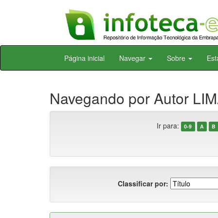
Skip
Página inicial
Navegar
Sobre
Est
navigation
Navegando por Autor LIMA
Ir para:
0-9
A
B
Classificar por: