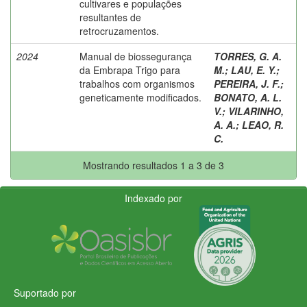
cultivares e populações
resultantes de
retrocruzamentos.
2024
Manual de biossegurança
TORRES, G. A.
da Embrapa Trigo para
M.
;
LAU, E. Y.
;
trabalhos com organismos
PEREIRA, J. F.
;
geneticamente modificados.
BONATO, A. L.
V.
;
VILARINHO,
A. A.
;
LEAO, R.
C.
Mostrando resultados 1 a 3 de 3
Indexado por
Suportado por