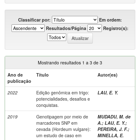
Classificar por:
Em ordem:
Resultados/Página
Registro(s):
Mostrando resultados 1 a 3 de 3
Ano de
Título
Autor(es)
publicação
2022
Edição genômica em trigo:
LAU, E. Y.
potencialidades, desafios e
conquistas.
2019
Genotipagem por meio de
MUDADU, M. de
marcadores SNP em
A.
;
LAU, E. Y.
;
cevada (Hordeum vulgare):
PEREIRA, J. F.
;
um estudo de caso em
MINELLA, E.