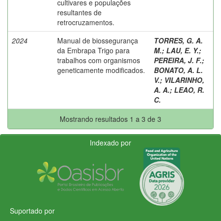
cultivares e populações
resultantes de
retrocruzamentos.
2024
Manual de biossegurança
TORRES, G. A.
da Embrapa Trigo para
M.
;
LAU, E. Y.
;
trabalhos com organismos
PEREIRA, J. F.
;
geneticamente modificados.
BONATO, A. L.
V.
;
VILARINHO,
A. A.
;
LEAO, R.
C.
Mostrando resultados 1 a 3 de 3
Indexado por
Suportado por