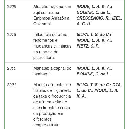
2009
Atuação regional em
INOUE, L. A. K. A.
;
aqüicultura na
BOIJINK, C. de L.
;
Embrapa Amazônia
CRESCENCIO, R.
;
IZEL,
Ocidental.
A. C. U.
2016
Influência do clima,
SILVA, T. S. de C.
;
fenômenos e
INOUE, L. A. K. A.
;
mudanças climáticas
FIETZ, C. R.
no manejo da
piscicultura.
2010
Manaus: a capital do
INOUE, L. A. K. A.
;
tambaqui.
BOIJINK, C. de L.
2021
Manejo alimentar de
SILVA, T. S. de C.
;
OTA,
tilápias de 1 g: efeito
E. do C.
;
INOUE, L. A.
da taxa e frequência
K. A.
de alimentação no
crescimento e custo
da produção em
diferentes
temperaturas.