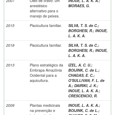
2007
Óleo de cravo: um
INOUE, L. A. K. A.
;
anestésico
MORAES, G.
alternativo para o
manejo de peixes.
2015
Piscicultura familiar.
SILVA, T. S. de C.
;
BORGHESI, R.
;
INOUE,
L. A. K. A.
2018
Piscicultura familiar.
SILVA, T. S. de C.
;
BORGHESI, R.
;
INOUE,
L. A. K. A.
2013
Plano estratégico da
IZEL, A. C. U.
;
Embrapa Amazônia
BOIJINK, C. de L.
;
Ocidental para a
CHAGAS, E. C.
;
aquicultura.
O'SULLIVAN, F. L. de
A.
;
DAIRIKI, J. K.
;
INOUE, L. A. K. A.
;
CRESCENCIO, R.
2009
Plantas medicinais
INOUE, L. A. K. A.
;
na prevenção e
BOIJINK, C. de L.
;