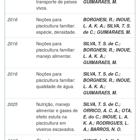
transporte de peixes
GUIMARAES, M.
vivos.
2016
Noções para
BORGHESI, R.
;
INOUE,
piscicultura familiar:
L. A. K. A.
;
SILVA, T. S.
espécie, densidade.
de C.
;
GUIMARAES, M.
2016
Noções para
SILVA, T. S. de C.
;
piscicultura familiar:
BORGHESI, R.
;
INOUE,
manejo alimentar.
L. A. K. A.
;
GUIMARAES, M.
2016
Noções para
SILVA, T. S. de C.
;
piscicultura familiar:
BORGHESI, R.
;
INOUE,
qualidade de água.
L. A. K. A.
;
GUIMARAES, M.
2025
Nutrição, manejo
SILVA, T. S. de C.
;
alimentar e gases de
ORRICO, A. C. A.
;
OTA,
efeito estufa na
E. do C.
;
INOUE, L. A.
piscicultura em
K. A.
;
RODRIGUES, L.
viveiros escavados.
A.
;
BARROS, N. O.