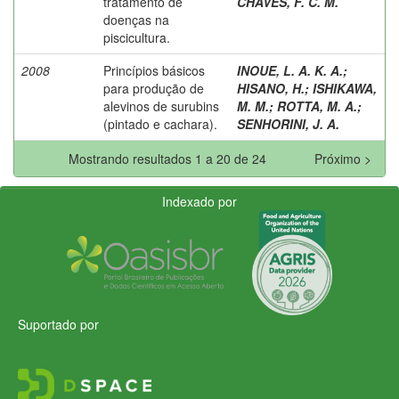
tratamento de
CHAVES, F. C. M.
doenças na
piscicultura.
2008
Princípios básicos
INOUE, L. A. K. A.
;
para produção de
HISANO, H.
;
ISHIKAWA,
alevinos de surubins
M. M.
;
ROTTA, M. A.
;
(pintado e cachara).
SENHORINI, J. A.
Mostrando resultados 1 a 20 de 24
Próximo >
Indexado por
Suportado por