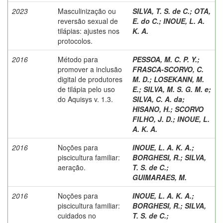
2023
Masculinização ou
SILVA, T. S. de C.
;
OTA,
reversão sexual de
E. do C.
;
INOUE, L. A.
tilápias: ajustes nos
K. A.
protocolos.
2016
Método para
PESSOA, M. C. P. Y.
;
promover a inclusão
FRASCA-SCORVO, C.
digital de produtores
M. D.
;
LOSEKANN, M.
de tilápia pelo uso
E.
;
SILVA, M. S. G. M. e
;
do Aquisys v. 1.3.
SILVA, C. A. da
;
HISANO, H.
;
SCORVO
FILHO, J. D.
;
INOUE, L.
A. K. A.
2016
Noções para
INOUE, L. A. K. A.
;
piscicultura familiar:
BORGHESI, R.
;
SILVA,
aeração.
T. S. de C.
;
GUIMARAES, M.
2016
Noções para
INOUE, L. A. K. A.
;
piscicultura familiar:
BORGHESI, R.
;
SILVA,
cuidados no
T. S. de C.
;