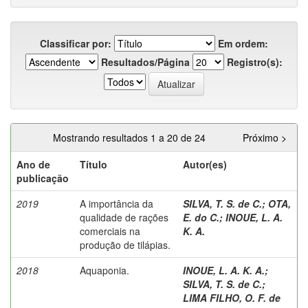
Classificar por:
Em ordem:
Resultados/Página
Registro(s):
Mostrando resultados 1 a 20 de 24
Próximo >
Ano de
Título
Autor(es)
publicação
2019
A importância da
SILVA, T. S. de C.
;
OTA,
qualidade de rações
E. do C.
;
INOUE, L. A.
comerciais na
K. A.
produção de tilápias.
2018
Aquaponia.
INOUE, L. A. K. A.
;
SILVA, T. S. de C.
;
LIMA FILHO, O. F. de