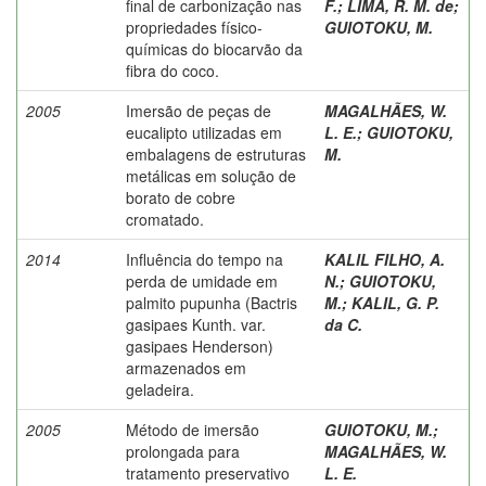
final de carbonização nas
F.
;
LIMA, R. M. de
;
propriedades físico-
GUIOTOKU, M.
químicas do biocarvão da
fibra do coco.
2005
Imersão de peças de
MAGALHÃES, W.
eucalipto utilizadas em
L. E.
;
GUIOTOKU,
embalagens de estruturas
M.
metálicas em solução de
borato de cobre
cromatado.
2014
Influência do tempo na
KALIL FILHO, A.
perda de umidade em
N.
;
GUIOTOKU,
palmito pupunha (Bactris
M.
;
KALIL, G. P.
gasipaes Kunth. var.
da C.
gasipaes Henderson)
armazenados em
geladeira.
2005
Método de imersão
GUIOTOKU, M.
;
prolongada para
MAGALHÃES, W.
tratamento preservativo
L. E.