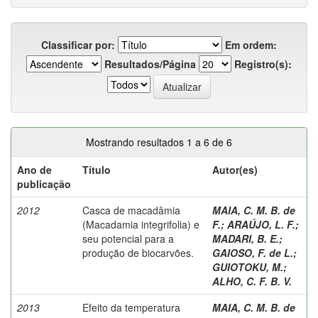
Classificar por:
Em ordem:
Resultados/Página
Registro(s):
Mostrando resultados 1 a 6 de 6
Ano de
Título
Autor(es)
publicação
2012
Casca de macadâmia
MAIA, C. M. B. de
(Macadamia integrifolia) e
F.
;
ARAÚJO, L. F.
;
seu potencial para a
MADARI, B. E.
;
produção de biocarvões.
GAIOSO, F. de L.
;
GUIOTOKU, M.
;
ALHO, C. F. B. V.
2013
Efeito da temperatura
MAIA, C. M. B. de