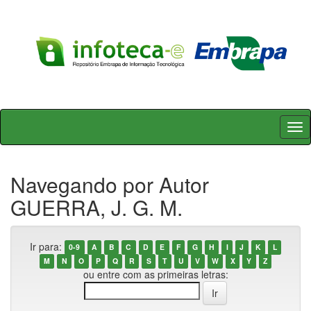
Skip
navigation
Navegando por Autor
GUERRA, J. G. M.
Ir para:
0-9
A
B
C
D
E
F
G
H
I
J
K
L
M
N
O
P
Q
R
S
T
U
V
W
X
Y
Z
ou entre com as primeiras letras: