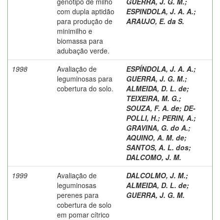
genótipo de milho
GUERRA, J. G. M.
;
com dupla aptidão
ESPINDOLA, J. A. A.
;
para produção de
ARAUJO, E. da S.
minimilho e
biomassa para
adubação verde.
1998
Avaliação de
ESPÍNDOLA, J. A. A.
;
leguminosas para
GUERRA, J. G. M.
;
cobertura do solo.
ALMEIDA, D. L. de
;
TEIXEIRA, M. G.
;
SOUZA, F. A. de
;
DE-
POLLI, H.
;
PERIN, A.
;
GRAVINA, G. do A.
;
AQUINO, A. M. de
;
SANTOS, A. L. dos
;
DALCOMO, J. M.
1999
Avaliação de
DALCOLMO, J. M.
;
leguminosas
ALMEIDA, D. L. de
;
perenes para
GUERRA, J. G. M.
cobertura de solo
em pomar cítrico