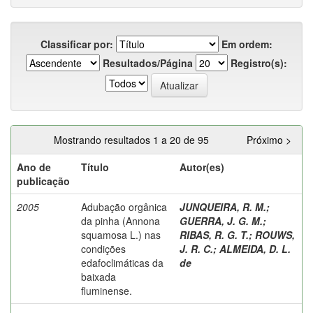
Classificar por:
Em ordem:
Resultados/Página
Registro(s):
Mostrando resultados 1 a 20 de 95
Próximo >
Ano de
Título
Autor(es)
publicação
2005
Adubação orgânica
JUNQUEIRA, R. M.
;
da pinha (Annona
GUERRA, J. G. M.
;
squamosa L.) nas
RIBAS, R. G. T.
;
ROUWS,
condições
J. R. C.
;
ALMEIDA, D. L.
edafoclimáticas da
de
baixada
fluminense.