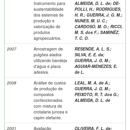
Instrumento para
ALMEIDA, D. L. de
;
DE-
sustentabilidade
POLLI, H.
;
RODRIGUES,
dos sistemas de
H. R.
;
GUERRA, J. G. M.
;
produção e
NUNES, M. U. C.
;
valorização de
CARDOSO, M. O.
;
RICCI,
produtos
M. S. dos F.
;
SAMINÊZ,
agropecuários.
T. C. O.
2007
Amostragem de
RESENDE, A. L. S.
;
pulgões alados
SILVA, E. E. da
;
utilizando bandeja
GUERRA, J. G. M.
;
d'água e placa
AGUIAR-MENEZES, E.
adesiva.
de L.
2008
Análise de custos
LEAL, M. A. de A.
;
de produção de
GUERRA, J. G. M.
;
compostos
PEIXOTO, R. T. dos G.
;
confeccionados
ALMEIDA, D. L. de
com mistura de
crotalaria juncea e
capim elefante.
2001
Avaliação
OLIVEIRA, F. L. de
;