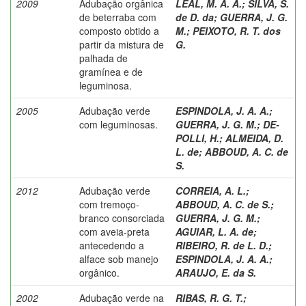
2009
Adubação orgânica
LEAL, M. A. A.
;
SILVA, S.
de beterraba com
de D. da
;
GUERRA, J. G.
composto obtido a
M.
;
PEIXOTO, R. T. dos
partir da mistura de
G.
palhada de
gramínea e de
leguminosa.
2005
Adubação verde
ESPINDOLA, J. A. A.
;
com leguminosas.
GUERRA, J. G. M.
;
DE-
POLLI, H.
;
ALMEIDA, D.
L. de
;
ABBOUD, A. C. de
S.
2012
Adubação verde
CORREIA, A. L.
;
com tremoço-
ABBOUD, A. C. de S.
;
branco consorciada
GUERRA, J. G. M.
;
com aveia-preta
AGUIAR, L. A. de
;
antecedendo a
RIBEIRO, R. de L. D.
;
alface sob manejo
ESPINDOLA, J. A. A.
;
orgânico.
ARAUJO, E. da S.
2002
Adubação verde na
RIBAS, R. G. T.
;