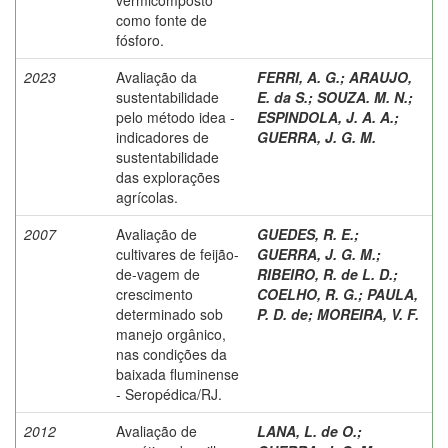
como fonte de
fósforo.
2023
Avaliação da
FERRI, A. G.
;
ARAUJO,
sustentabilidade
E. da S.
;
SOUZA. M. N.
;
pelo método idea -
ESPINDOLA, J. A. A.
;
indicadores de
GUERRA, J. G. M.
sustentabilidade
das explorações
agrícolas.
2007
Avaliação de
GUEDES, R. E.
;
cultivares de feijão-
GUERRA, J. G. M.
;
de-vagem de
RIBEIRO, R. de L. D.
;
crescimento
COELHO, R. G.
;
PAULA,
determinado sob
P. D. de
;
MOREIRA, V. F.
manejo orgânico,
nas condições da
baixada fluminense
- Seropédica/RJ.
2012
Avaliação de
LANA, L. de O.
;