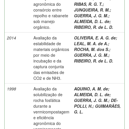
agronômica do
RIBAS, R. G. T.
;
consórcio entre
JUNQUEIRA, R. M.
;
repolho e rabanete
GUERRA, J. G. M.
;
sob manejo
ALMEIDA, D. L. de
;
orgânico.
RIBEIRO, R. de L. D.
2014
Avaliação da
OLIVEIRA, E. A. G. de
;
estabilidade de
LEAL, M. A. de A.
;
materiais orgânicos
ROCHA, M. dos S.
;
por meio de
GUERRA, J. G. M.
;
incubação e da
RIBEIRO, R. de L. D.
captura conjunta
das emissões de
CO2 e de NH3.
1998
Avaliação da
AQUINO, A. M. de
;
solubilização de
ALMEIDA, D. L. de
;
rocha fosfática
GUERRA, J. G. M.
;
DE-
durante a
POLLI, H.
;
GUIMARÃES,
vermicompostagem
G. L.
e eficiência
agronômica do
vermicomposto