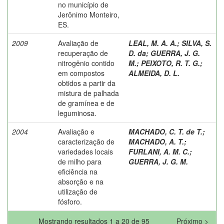
no município de
Jerônimo Monteiro,
ES.
2009
Avaliação de
LEAL, M. A. A.
;
SILVA, S.
recuperação de
D. da
;
GUERRA, J. G.
nitrogênio contido
M.
;
PEIXOTO, R. T. G.
;
em compostos
ALMEIDA, D. L.
obtidos a partir da
mistura de palhada
de gramínea e de
leguminosa.
2004
Avaliação e
MACHADO, C. T. de T.
;
caracterização de
MACHADO, A. T.
;
variedades locais
FURLANI, A. M. C.
;
de milho para
GUERRA, J. G. M.
eficiência na
absorção e na
utilização de
fósforo.
Mostrando resultados 1 a 20 de 95
Próximo >