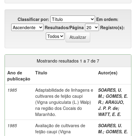
Classificar por:
Em ordem:
Resultados/Página
Registro(s):
Mostrando resultados 1 a 7 de 7
Ano de
Título
Autor(es)
publicação
1985
Adaptabilidade de linhagens e
SOARES, U.
cultivares de feijão caupi
M.
;
GOMES, E.
(Vigna unguiculata (L.) Walp)
R.
;
ARAUJO,
na região dos Cocais do
J. P. P. de
;
Maranhão.
WATT, E. E.
1985
Avaliação de cultivares de
SOARES, U.
feijão caupi (Vigna
M.
;
GOMES, E.