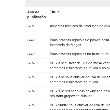
Ano de
Título
publicação
2012
Aspectos técnicos da produção de quiv
2002
Boas práticas agrícolas e pós-colheit
Integrada de Maçãs.
2007
Boas práticas agrícolas na fruticultura.
2018
BRS Isis: cultivar de uva de mesa ver
sementes e tolerante ao míldio e ao oí
2013
BRS Isis: nova cultivar de uva de me
sementes e tolerante ao míldio.
2018
BRS Isis: red seedless downy and po
resistant grapevine cultivar.
2013
BRS Núbia: nova cultivar de uva de 
sementes e coloração preta uniforme.