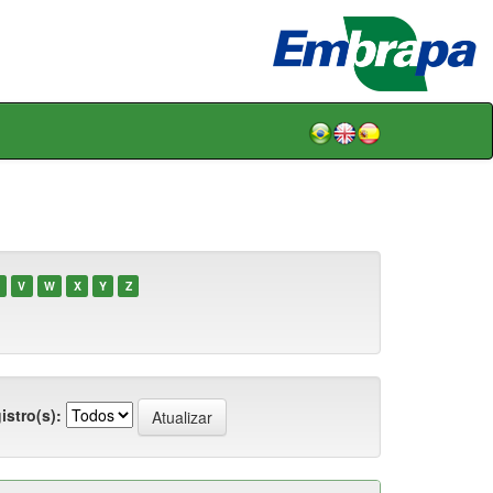
V
W
X
Y
Z
istro(s):