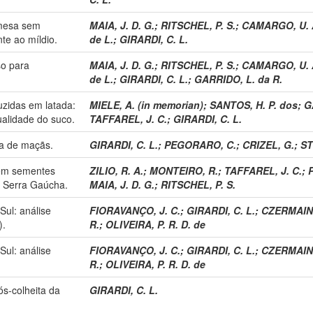
 mesa sem
MAIA, J. D. G.
;
RITSCHEL, P. S.
;
CAMARGO, U. 
te ao míldio.
de L.
;
GIRARDI, C. L.
so para
MAIA, J. D. G.
;
RITSCHEL, P. S.
;
CAMARGO, U. 
de L.
;
GIRARDI, C. L.
;
GARRIDO, L. da R.
uzidas em latada:
MIELE, A. (in memorian)
;
SANTOS, H. P. dos
;
G
alidade do suco.
TAFFAREL, J. C.
;
GIRARDI, C. L.
ta de maçãs.
GIRARDI, C. L.
;
PEGORARO, C.
;
CRIZEL, G.
;
ST
sem sementes
ZILIO, R. A.
;
MONTEIRO, R.
;
TAFFAREL, J. C.
;
P
da Serra Gaúcha.
MAIA, J. D. G.
;
RITSCHEL, P. S.
Sul: análise
FIORAVANÇO, J. C.
;
GIRARDI, C. L.
;
CZERMAINSK
).
R.
;
OLIVEIRA, P. R. D. de
Sul: análise
FIORAVANÇO, J. C.
;
GIRARDI, C. L.
;
CZERMAINSK
R.
;
OLIVEIRA, P. R. D. de
s-colheita da
GIRARDI, C. L.