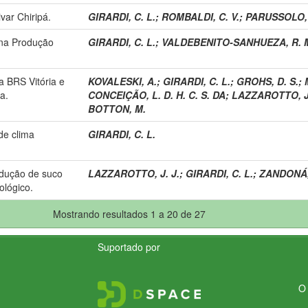
var Chiripá.
GIRARDI, C. L.
;
ROMBALDI, C. V.
;
PARUSSOLO,
 na Produção
GIRARDI, C. L.
;
VALDEBENITO-SANHUEZA, R. 
 BRS Vitória e
KOVALESKI, A.
;
GIRARDI, C. L.
;
GROHS, D. S.
;
a.
CONCEIÇÃO, L. D. H. C. S. DA
;
LAZZAROTTO, J.
BOTTON, M.
de clima
GIRARDI, C. L.
odução de suco
LAZZAROTTO, J. J.
;
GIRARDI, C. L.
;
ZANDONÁ, 
ológico.
Mostrando resultados 1 a 20 de 27
Suportado por
O 