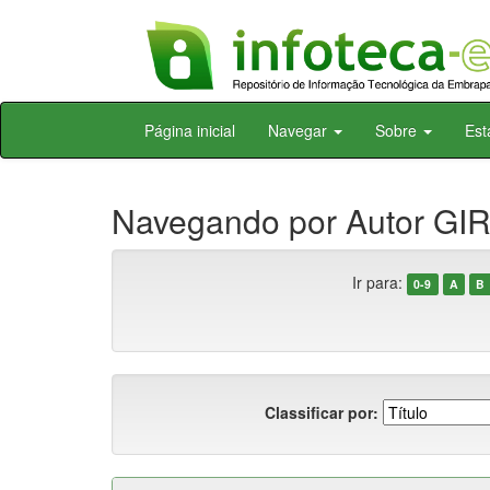
Skip
Página inicial
Navegar
Sobre
Est
navigation
Navegando por Autor GIR
Ir para:
0-9
A
B
Classificar por: