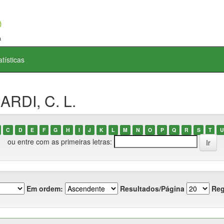
atísticas
ARDI, C. L.
C
D
E
F
G
H
I
J
K
L
M
N
O
P
Q
R
S
T
U
ou entre com as primeiras letras:
Em ordem:
Resultados/Página
Reg