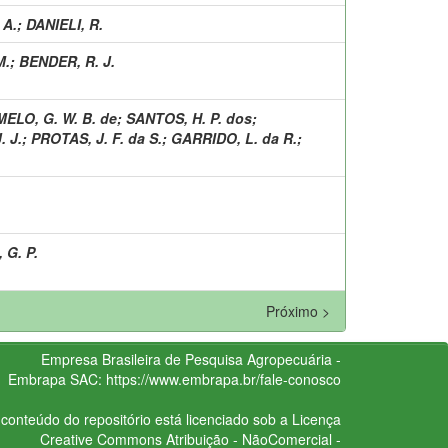
 A.
;
DANIELI, R.
M.
;
BENDER, R. J.
MELO, G. W. B. de
;
SANTOS, H. P. dos
;
 J.
;
PROTAS, J. F. da S.
;
GARRIDO, L. da R.
;
G. P.
Próximo >
Empresa Brasileira de Pesquisa Agropecuária -
Embrapa
SAC:
https://www.embrapa.br/fale-conosco
conteúdo do repositório está licenciado sob a Licença
Creative Commons
Atribuição - NãoComercial -