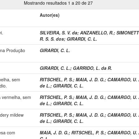
Mostrando resultados 1 a 20 de 27
Autor(es)
i.
SILVEIRA, S. V. da
;
ANZANELLO, R.
;
SIMONETTO
R. S. S. dos
;
GIRARDI, C. L.
a na Produção
GIRARDI, C. L.
GIRARDI, C. L.
;
GARRIDO, L. da R.
melha, sem
RITSCHEL, P. S.
;
MAIA, J. D. G.
;
CAMARGO, U. 
dio.
de L.
;
GIRARDI, C. L.
sa vermelha, sem
RITSCHEL, P. S.
;
MAIA, J. D. G.
;
CAMARGO, U. 
de L.
;
GIRARDI, C. L.
wdery mildew
RITSCHEL, P. S.
;
MAIA, J. D. G.
;
CAMARGO, U. 
de L.
;
GIRARDI, C. L.
mesa com
MAIA, J. D. G.
;
RITSCHEL, P. S.
;
CAMARGO, U. 
C. L.