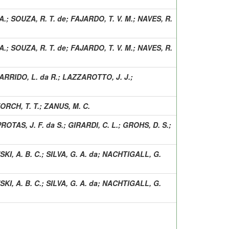
A.
;
SOUZA, R. T. de
;
FAJARDO, T. V. M.
;
NAVES, R.
A.
;
SOUZA, R. T. de
;
FAJARDO, T. V. M.
;
NAVES, R.
ARRIDO, L. da R.
;
LAZZAROTTO, J. J.
;
ORCH, T. T.
;
ZANUS, M. C.
ROTAS, J. F. da S.
;
GIRARDI, C. L.
;
GROHS, D. S.
;
I, A. B. C.
;
SILVA, G. A. da
;
NACHTIGALL, G.
I, A. B. C.
;
SILVA, G. A. da
;
NACHTIGALL, G.