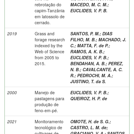
rebrotação do
MACEDO, M. C. M.
;
capim-Tanzânia
EUCLIDES, V. P. B.
em latossolo de
cerrado.
2019
Grass and
SANTOS, P. M.
;
DIAS
forage research
FILHO, M. B.
;
MACHADO, J.
indexed by the
C.
;
MATTA, F. de P.
;
Web of Science
RAMOS, A. K. B.
;
from 2005 to
EUCLIDES, V. P. B.
;
2015.
BENDAHAN, A. B.
;
PEREZ,
N. B.
;
CAVALCANTE, A. C.
R.
;
PEDROCHI, M. A.
;
JUSTINO, T. da S.
2000
Manejo de
EUCLIDES, V. P. B.
;
pastagens para
QUEIROZ, H. P. de
produção de
feno-em-pé.
2021
Monitoramento
OMOTE, H. de S. G.
;
tecnológico de
CASTRO, L. M. de
;
cultivares de
GRACIANO, V. A.
;
SANTOS,