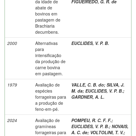
da idade de
FIGUEIREDO, G. R. de
abate de
bovinos em
pastagem de
Brachiaria
decumbens.
2000
Alternativas
EUCLIDES, V. P. B.
para
intensificação
da produção de
carne bovina
em pastagem.
1979
Avaliação de
VALLE, C. B. do
;
SILVA, J.
espécies
M. da
;
EUCLIDES, V. P. B.
;
forrageiras para
GARDNER, A. L.
a produção de
feno-em-pé.
2024
Avaliação de
POMPEU, R. C. F. F.
;
gramíneas
EUCLIDES, V. P. B.
;
NOVAIS,
forrageiras para
A. C. de
;
VOLTOLINI, T. V.
;