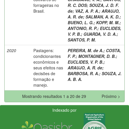
forrageiras no
R. C. DOS
;
SOUZA, J. D. F.
Brasil.
de
;
VAZ, A. P. A.
;
ARAUJO,
A. R. de
;
SALMAN, A. K. D.
;
BUENO, L. G.
;
KOPP, M. M.
;
ANTONIO, R. P.
;
EUCLIDES,
V. P. B.
;
GUARDA, V. D. A.
;
SANTOS, P. M.
2020
Pastagens:
PEREIRA, M. de A.
;
COSTA,
condicionantes
F. P.
;
MONTAGNER, D. B.
;
econômicos e
EUCLIDES, V. P. B.
;
seus efeitos nas
ARAUJO, A. R. de
;
decisões de
BARBOSA, R. A.
;
SOUZA, J.
formação e
A. B. A.
manejo.
Mostrando resultados 1 a 20 de 29
Próximo >
Indexado por