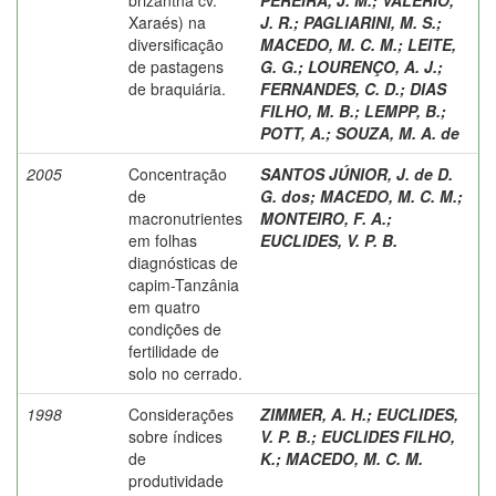
Xaraés) na
J. R.
;
PAGLIARINI, M. S.
;
diversificação
MACEDO, M. C. M.
;
LEITE,
de pastagens
G. G.
;
LOURENÇO, A. J.
;
de braquiária.
FERNANDES, C. D.
;
DIAS
FILHO, M. B.
;
LEMPP, B.
;
POTT, A.
;
SOUZA, M. A. de
2005
Concentração
SANTOS JÚNIOR, J. de D.
de
G. dos
;
MACEDO, M. C. M.
;
macronutrientes
MONTEIRO, F. A.
;
em folhas
EUCLIDES, V. P. B.
diagnósticas de
capim-Tanzânia
em quatro
condições de
fertilidade de
solo no cerrado.
1998
Considerações
ZIMMER, A. H.
;
EUCLIDES,
sobre índices
V. P. B.
;
EUCLIDES FILHO,
de
K.
;
MACEDO, M. C. M.
produtividade