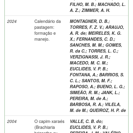
FILHO, M. B.
;
MACHADO, L.
A. Z.
;
ZIMMER, A. H.
2024
Calendário da
MONTAGNER, D. B.
;
pastagem:
TORRES, F. Z. V.
;
ARAUJO,
formação e
A. R. de
;
MEIRELES, K. G.
manejo.
X.
;
FERNANDES, C. D.
;
SANCHES, M. M.
;
GOMES,
R. da C.
;
TORRES, L. C.
;
VERZIGNASSI, J. R.
;
MACEDO, M. C. M.
;
EUCLIDES, V. P. B.
;
FONTANA, A.
;
BARRIOS, S.
C. L.
;
SANTOS, M. F.
;
RAPOSO, A.
;
BUENO, L. G.
;
SIMEÃO, R. M.
;
JANK, L.
;
PEREIRA, M. de A.
;
BARBOSA, R. A.
;
VILELA,
M. de M.
;
QUEIROZ, H. P. de
2004
O capim-xaraés
VALLE, C. B. do
;
(Brachiaria
EUCLIDES, V. P. B.
;
brizantha cv.
PEREIRA, J. M.
;
VALÉRIO,