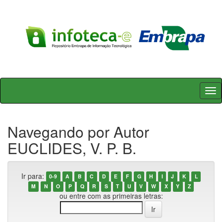
Skip
navigation
Navegando por Autor
EUCLIDES, V. P. B.
Ir para:
0-9
A
B
C
D
E
F
G
H
I
J
K
L
M
N
O
P
Q
R
S
T
U
V
W
X
Y
Z
ou entre com as primeiras letras: