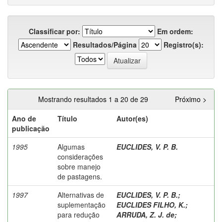
Classificar por:
Em ordem:
Resultados/Página
Registro(s):
Mostrando resultados 1 a 20 de 29
Próximo >
Ano de
Título
Autor(es)
publicação
1995
Algumas
EUCLIDES, V. P. B.
considerações
sobre manejo
de pastagens.
1997
Alternativas de
EUCLIDES, V. P. B.
;
suplementação
EUCLIDES FILHO, K.
;
para redução
ARRUDA, Z. J. de
;