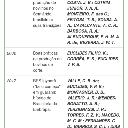
produção de
COSTA, J. B.
;
CUTRIM
novilhos no
JUNIOR, J. A. A.
;
Semiárido
MONTEIRO, F. das C.
;
brasileiro e
FEITOSA, T. S.
;
SOUSA, A.
suas transições.
A.
;
CAVALCANTE, A. C. R.
;
BARBOSA, R. A.
;
ALBUQUERQUE, F. H. M. A.
R. de
;
BEZERRA, J. W. T.
2002
Boas práticas
EUCLIDES FILHO, K.
;
na produção de
CORRÊA, E. S.
;
EUCLIDES,
bovinos de
V. P. B.
corte.
2017
BRS Ipyporã
VALLE, C. B. do
;
("belo começo"
EUCLIDES, V. P. B.
;
em guarani):
MONTAGNER, D. B.
;
híbrido de
VALERIO, J. R.
;
MENDES-
Brachiaria da
BONATTO, A. B.
;
Embrapa.
VERZIGNASSI, J. R.
;
TORRES, F. Z. V.
;
MACEDO,
M. C. M.
;
FERNANDES, C.
D.
;
BARRIOS, S. C. L.
;
DIAS