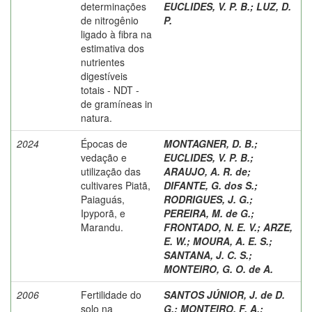
determinações
EUCLIDES, V. P. B.
;
LUZ, D.
de nitrogênio
P.
ligado à fibra na
estimativa dos
nutrientes
digestíveis
totais - NDT -
de gramíneas in
natura.
2024
Épocas de
MONTAGNER, D. B.
;
vedação e
EUCLIDES, V. P. B.
;
utilização das
ARAUJO, A. R. de
;
cultivares Piatã,
DIFANTE, G. dos S.
;
Paiaguás,
RODRIGUES, J. G.
;
Ipyporã, e
PEREIRA, M. de G.
;
Marandu.
FRONTADO, N. E. V.
;
ARZE,
E. W.
;
MOURA, A. E. S.
;
SANTANA, J. C. S.
;
MONTEIRO, G. O. de A.
2006
Fertilidade do
SANTOS JÚNIOR, J. de D.
solo na
G.
;
MONTEIRO, F. A.
;