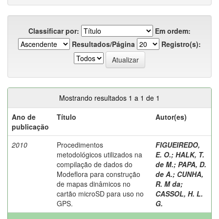
Classificar por:
Em ordem:
Resultados/Página
Registro(s):
Mostrando resultados 1 a 1 de 1
Ano de
Título
Autor(es)
publicação
2010
Procedimentos
FIGUEIREDO,
metodológicos utilizados na
E. O.
;
HALK, T.
compilação de dados do
de M.
;
PAPA, D.
Modeflora para construção
de A.
;
CUNHA,
de mapas dinâmicos no
R. M da
;
cartão microSD para uso no
CASSOL, H. L.
GPS.
G.