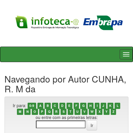
Skip
navigation
Navegando por Autor CUNHA,
R. M da
Ir para:
0-9
A
B
C
D
E
F
G
H
I
J
K
L
M
N
O
P
Q
R
S
T
U
V
W
X
Y
Z
ou entre com as primeiras letras: