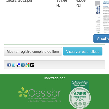
Circulartec52.pdf
954,66
Adobe
kB
PDF
Visualiz
Mostrar registro completo do item
Visualizar estatísticas
Indexado por