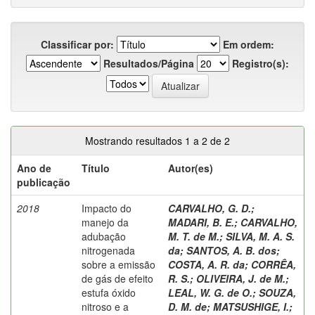
Classificar por:
Em ordem:
Resultados/Página
Registro(s):
Mostrando resultados 1 a 2 de 2
Ano de
Título
Autor(es)
publicação
2018
Impacto do
CARVALHO, G. D.
;
manejo da
MADARI, B. E.
;
CARVALHO,
adubação
M. T. de M.
;
SILVA, M. A. S.
nitrogenada
da
;
SANTOS, A. B. dos
;
sobre a emissão
COSTA, A. R. da
;
CORRÊA,
de gás de efeito
R. S.
;
OLIVEIRA, J. de M.
;
estufa óxido
LEAL, W. G. de O.
;
SOUZA,
nitroso e a
D. M. de
;
MATSUSHIGE, I.
;