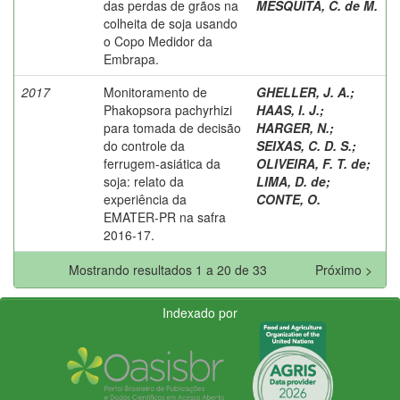
das perdas de grãos na
MESQUITA, C. de M.
colheita de soja usando
o Copo Medidor da
Embrapa.
2017
Monitoramento de
GHELLER, J. A.
;
Phakopsora pachyrhizi
HAAS, I. J.
;
para tomada de decisão
HARGER, N.
;
do controle da
SEIXAS, C. D. S.
;
ferrugem-asiática da
OLIVEIRA, F. T. de
;
soja: relato da
LIMA, D. de
;
experiência da
CONTE, O.
EMATER-PR na safra
2016-17.
Mostrando resultados 1 a 20 de 33
Próximo >
Indexado por