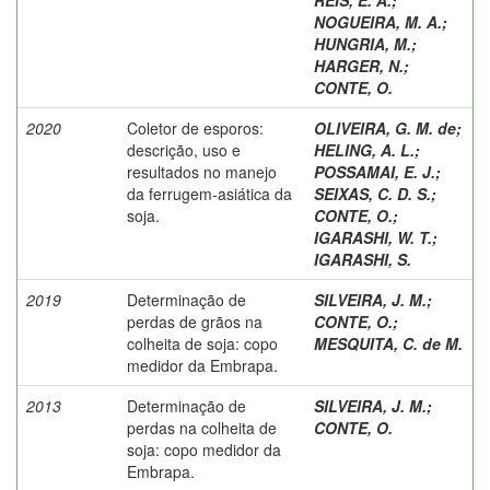
NOGUEIRA, M. A.
;
HUNGRIA, M.
;
HARGER, N.
;
CONTE, O.
2020
Coletor de esporos:
OLIVEIRA, G. M. de
;
descrição, uso e
HELING, A. L.
;
resultados no manejo
POSSAMAI, E. J.
;
da ferrugem-asiática da
SEIXAS, C. D. S.
;
soja.
CONTE, O.
;
IGARASHI, W. T.
;
IGARASHI, S.
2019
Determinação de
SILVEIRA, J. M.
;
perdas de grãos na
CONTE, O.
;
colheita de soja: copo
MESQUITA, C. de M.
medidor da Embrapa.
2013
Determinação de
SILVEIRA, J. M.
;
perdas na colheita de
CONTE, O.
soja: copo medidor da
Embrapa.