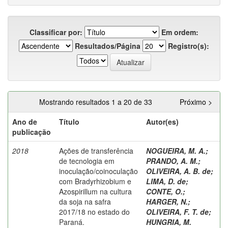
Classificar por:
Em ordem:
Resultados/Página
Registro(s):
Mostrando resultados 1 a 20 de 33
Próximo >
Ano de
Título
Autor(es)
publicação
2018
Ações de transferência
NOGUEIRA, M. A.
;
de tecnologia em
PRANDO, A. M.
;
inoculação/coinoculação
OLIVEIRA, A. B. de
;
com Bradyrhizobium e
LIMA, D. de
;
Azospirillum na cultura
CONTE, O.
;
da soja na safra
HARGER, N.
;
2017/18 no estado do
OLIVEIRA, F. T. de
;
Paraná.
HUNGRIA, M.