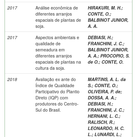
2017
Análise econômica de
HIRAKURI, M. H.
;
diferentes arranjos
CONTE, O.
;
espaciais de plantas de
BALBINOT JUNIOR,
soja.
A. A.
2017
Aspectos ambientais e
DEBIASI, H.
;
qualidade de
FRANCHINI, J. C.
;
semeadura em
BALBINOT JUNIOR,
diferentes arranjos
A. A.
;
PROCOPIO, S.
espaciais de plantas na
de O.
;
CONTE, O.
cultura da soja.
2018
Avaliação ex ante do
MARTINS, A. L. da
Índice de Qualidade
S.
;
CONTE, O.
;
Participativo do Plantio
OLIVEIRA, P. de
;
Direto (IQP) com
DOSSA, A. A.
;
produtores do Centro-
DEBIASI, H.
;
Sul do Brasil.
FRANCHINI, J. C.
;
HERNANI, L. C.
;
RALISCH, R.
;
LEONARDO, H. C.
L.
;
LUNARDI, L.
;