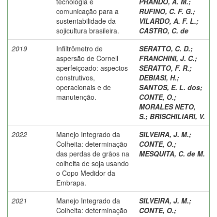
tecnologia e
PRANDO, A. M.
;
comunicação para a
RUFINO, C. F. G.
;
sustentabilidade da
VILARDO, A. F. L.
;
sojicultura brasileira.
CASTRO, C. de
2019
Infiltrômetro de
SERATTO, C. D.
;
aspersão de Cornell
FRANCHINI, J. C.
;
aperfeiçoado: aspectos
SERATTO, F. R.
;
construtivos,
DEBIASI, H.
;
operacionais e de
SANTOS, E. L. dos
;
manutenção.
CONTE, O.
;
MORALES NETO,
S.
;
BRISCHILIARI, V.
2022
Manejo Integrado da
SILVEIRA, J. M.
;
Colheita: determinação
CONTE, O.
;
das perdas de grãos na
MESQUITA, C. de M.
colheita de soja usando
o Copo Medidor da
Embrapa.
2021
Manejo Integrado da
SILVEIRA, J. M.
;
Colheita: determinação
CONTE, O.
;