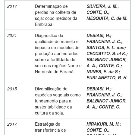
2017
Determinação de
SILVEIRA, J. M.
;
perdas na colheita de
CONTE, O.
;
soja: copo medidor da
MESQUITA, C. de M.
Embrapa.
2021
Diagnóstico da
DEBIASI, H.
;
qualidade do manejo e
FRANCHINI, J. C.
;
impacto de modelos de
SANTOS, E. L. dos
;
produção aprimorados
CECCATTO, S. el K.
;
sobre a fertilidade do
BALBINOT JUNIOR,
solo nas regiões Norte e
A. A.
;
CONTE, O.
;
Noroeste do Paraná.
NUNES, E. da S.
;
FURLANETTO, R. H.
2015
Diversificação de
DEBIASI, H.
;
espécies vegetais como
FRANCHINI, J. C.
;
fundamento para a
BALBINOT JUNIOR,
sustentabilidade da
A. A.
;
CONTE, O.
cultura da soja.
2017
Estratégia de
HIRAKURI, M. H.
;
transferência de
CONTE, O.
;