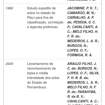
1980
Estudo expedito de
JACOMINE, P. K. T.
;
solos no estado do
CAMARGO, M. N.
;
Piauí para fins de
CARVALHO, A. P.
classificação, correlação
de
;
PESSOA, S. C.
e legenda preliminar.
P.
;
CAVALCANTI, A.
C.
;
MÉLO FILHO, H.
F. R. de
;
MEDEIROS, L. A. R.
;
BURGOS, N.
;
LOPES, O. F.
;
FORMIGA, R. A.
2000
Levantamento de
ARAUJO FILHO, J.
reconhecimento de
C. de
;
BURGOS, N.
;
baixa e média
LOPES, O. F.
;
SILVA,
intensidade dos solos
F. H. B. B. da
;
do Estado de
MEDEIROS, L. A. R.
;
Pernambuco.
MELO FILHO, H. F.
R. de
;
PARAHYBA,
R. da B. V.
;
CAVALCANTI, A. C.
;