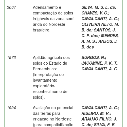
2007
Adensamento e
SILVA, M. S. L. da
;
compactação de solos
CHAVES, V. C.
;
irrigáveis da zona semi-
CAVALCANTI, A. C.
;
árida do Nordeste
OLIVEIRA NETO, M.
brasileiro.
B. de
;
SANTOS, J.
C. P. dos
;
MENDES,
A. M. S.
;
ANJOS, J.
B. dos
1973
Aptidão agrícola dos
BURGOS, N.
;
solos do Estado de
JACOMINE, P. K. T.
;
Pernambuco:
CAVALCANTI, A. C.
(interpretação do
levantamento
exploratório-
reconhecimento de
solos).
1994
Avaliação do potencial
CAVALCANTI, A. C.
;
das terras para
RIBEIRO, M. R.
;
irrigação no Nordeste
ARAUJO FILHO, J.
(para compatibilização
C. de
;
SILVA, F. B.