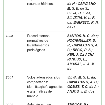
recursos hídricos.
de H.
;
CARVALHO,
M. S. B. de S.
;
SILVA, D. F. da
;
SILVEIRA, H. L. F.
da
;
BARRETO, R. N.
da C.
1995
Procedimentos
SANTOS, H. G. dos
;
normativos de
HOCHMULLER, D.
levantamentos
P.
;
CAVALCANTI, A.
pedológicos.
C.
;
REGO, R. S.
;
KER, J. C.
;
ACHA
PANOSO, L.
;
AMARAL, J. A. M.
do
2001
Solos adensados e/ou
SILVA, M. S. L. da
;
compactados:
CAVALCANTI, A. C.
;
identificação/diagnóstico
GOMES, T. C. de A.
;
e alternativas de
ANJOS, J. B. dos
manejo.
2002
Solos do campo
BURGOS, N.
;