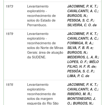
1973
Levantamento
JACOMINE, P. K. T.
;
exploratório -
CAVALCANTI, A. C.
;
reconhecimento de
BURGOS, N.
;
solos do Estado de
PESSOA, S. C. P.
;
Pernambuco.
SILVEIRA, C. O. da
1979
Levantamento
JACOMINE, P. K. T.
;
exploratório -
CAVALCANTI, A. C.
;
reconhecimento de
FORMIGA, R. A.
;
solos do Norte de Minas
SILVA, F. B. R. e
;
Gerais: área de atuação
BURGOS, N.
;
da SUDENE.
MEDEIROS, L. A. R.
;
LOPES, O. F.
;
MÉLO
FILHO, H. F. R. de
;
PESSÔA, S. C. P.
;
LIMA, P. C. de
1976
Levantamento
JACOMINE, P. K. T.
;
exploratório-
CAVALCANTI, A. C.
;
reconhecimento de
RIBEIRO, M. R.
;
solos da margem
MONTENEGRO, J.
esquerda do Rio São
O.
;
BURGOS, N.
;