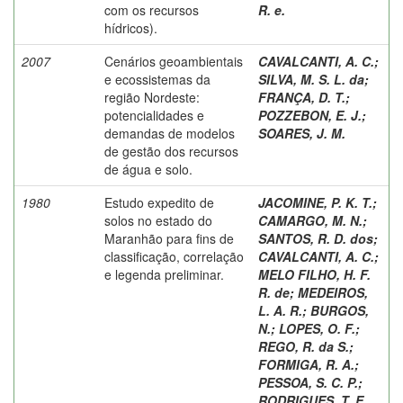
com os recursos
R. e.
hídricos).
2007
Cenários geoambientais
CAVALCANTI, A. C.
;
e ecossistemas da
SILVA, M. S. L. da
;
região Nordeste:
FRANÇA, D. T.
;
potencialidades e
POZZEBON, E. J.
;
demandas de modelos
SOARES, J. M.
de gestão dos recursos
de água e solo.
1980
Estudo expedito de
JACOMINE, P. K. T.
;
solos no estado do
CAMARGO, M. N.
;
Maranhão para fins de
SANTOS, R. D. dos
;
classificação, correlação
CAVALCANTI, A. C.
;
e legenda preliminar.
MELO FILHO, H. F.
R. de
;
MEDEIROS,
L. A. R.
;
BURGOS,
N.
;
LOPES, O. F.
;
REGO, R. da S.
;
FORMIGA, R. A.
;
PESSOA, S. C. P.
;
RODRIGUES, T. E.