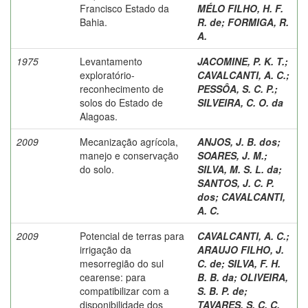
Francisco Estado da
MÉLO FILHO, H. F.
Bahia.
R. de
;
FORMIGA, R.
A.
1975
Levantamento
JACOMINE, P. K. T.
;
exploratório-
CAVALCANTI, A. C.
;
reconhecimento de
PESSÔA, S. C. P.
;
solos do Estado de
SILVEIRA, C. O. da
Alagoas.
2009
Mecanização agrícola,
ANJOS, J. B. dos
;
manejo e conservação
SOARES, J. M.
;
do solo.
SILVA, M. S. L. da
;
SANTOS, J. C. P.
dos
;
CAVALCANTI,
A. C.
2009
Potencial de terras para
CAVALCANTI, A. C.
;
irrigação da
ARAUJO FILHO, J.
mesorregião do sul
C. de
;
SILVA, F. H.
cearense: para
B. B. da
;
OLIVEIRA,
compatibilizar com a
S. B. P. de
;
disponibilidade dos
TAVARES, S. C. C.