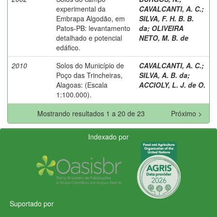
experimental da
CAVALCANTI, A. C.
;
Embrapa Algodão, em
SILVA, F. H. B. B.
Patos-PB: levantamento
da
;
OLIVEIRA
detalhado e potencial
NETO, M. B. de
edáfico.
2010
Solos do Município de
CAVALCANTI, A. C.
;
Poço das Trincheiras,
SILVA, A. B. da
;
Alagoas: (Escala
ACCIOLY, L. J. de O.
1:100.000).
Mostrando resultados 1 a 20 de 23
Próximo >
Indexado por
Suportado por