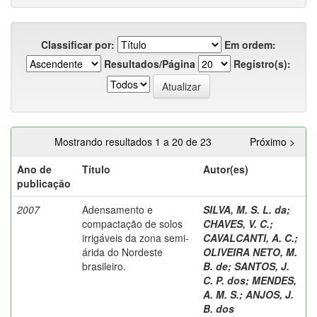
Classificar por:
Em ordem:
Resultados/Página
Registro(s):
Mostrando resultados 1 a 20 de 23
Próximo >
Ano de
Título
Autor(es)
publicação
2007
Adensamento e
SILVA, M. S. L. da
;
compactação de solos
CHAVES, V. C.
;
irrigáveis da zona semi-
CAVALCANTI, A. C.
;
árida do Nordeste
OLIVEIRA NETO, M.
brasileiro.
B. de
;
SANTOS, J.
C. P. dos
;
MENDES,
A. M. S.
;
ANJOS, J.
B. dos