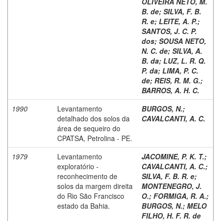
OLIVEIRA NETO, M.
B. de
;
SILVA, F. B.
R. e
;
LEITE, A. P.
;
SANTOS, J. C. P.
dos
;
SOUSA NETO,
N. C. de
;
SILVA, A.
B. da
;
LUZ, L. R. Q.
P. da
;
LIMA, P. C.
de
;
REIS, R. M. G.
;
BARROS, A. H. C.
1990
Levantamento
BURGOS, N.
;
detalhado dos solos da
CAVALCANTI, A. C.
área de sequeiro do
CPATSA, Petrolina - PE.
1979
Levantamento
JACOMINE, P. K. T.
;
exploratório -
CAVALCANTI, A. C.
;
reconhecimento de
SILVA, F. B. R. e
;
solos da margem direita
MONTENEGRO, J.
do Rio São Francisco
O.
;
FORMIGA, R. A.
;
estado da Bahia.
BURGOS, N.
;
MELO
FILHO, H. F. R. de