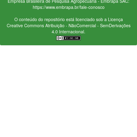
Empresa Brasileira de Pesquisa Agropecuária - Embrapa
SAC:
https://www.embrapa.br/fale-conosco
O conteúdo do repositório está licenciado sob a Licença
Creative Commons
Atribuição - NãoComercial - SemDerivações
4.0 Internacional.