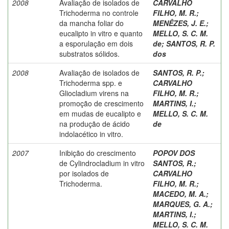
2008
Avaliação de isolados de
CARVALHO
Trichoderma no controle
FILHO, M. R.
;
da mancha foliar do
MENÊZES, J. E.
;
eucalipto in vitro e quanto
MELLO, S. C. M.
a esporulação em dois
de
;
SANTOS, R. P.
substratos sólidos.
dos
2008
Avaliação de isolados de
SANTOS, R. P.
;
Trichoderma spp. e
CARVALHO
Gliocladium virens na
FILHO, M. R.
;
promoção de crescimento
MARTINS, I.
;
em mudas de eucalipto e
MELLO, S. C. M.
na produção de ácido
de
indolacético in vitro.
2007
Inibição do crescimento
POPOV DOS
de Cylindrocladium in vitro
SANTOS, R.
;
por isolados de
CARVALHO
Trichoderma.
FILHO, M. R.
;
MACEDO, M. A.
;
MARQUES, G. A.
;
MARTINS, I.
;
MELLO, S. C. M.