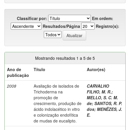
Classificar por:
Em ordem:
Resultados/Página
Registro(s):
Mostrando resultados 1 a 5 de 5
Ano de
Título
Autor(es)
publicação
2008
Avaliação de isolados de
CARVALHO
Trichoderma na
FILHO, M. R.
;
promoção de
MELLO, S. C. M.
crescimento, produção de
de
;
SANTOS, R. P.
ácido indolacético in vitro
dos
;
MENÊZES, J.
e colonização endofítica
E.
de mudas de eucalipto.