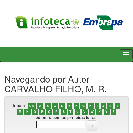
Skip
navigation
Navegando por Autor
CARVALHO FILHO, M. R.
Ir para:
0-9
A
B
C
D
E
F
G
H
I
J
K
L
M
N
O
P
Q
R
S
T
U
V
W
X
Y
Z
ou entre com as primeiras letras: