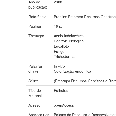
Ano de
2008
publicação:
Referência:
Brasília: Embrapa Recursos Genéticos
Páginas:
16 p.
Thesagro:
Ácido Indolacético
Controle Biológico
Eucalipto
Fungo
Trichoderma
Palavras-
In vitro
chave:
Colonização endofítica
Série:
(Embrapa Recursos Genéticos e Biote
Tipo do
Folhetos
Material:
Acesso:
openAccess
Aparece nas
Boletim de Pesquisa e Desenvolvim