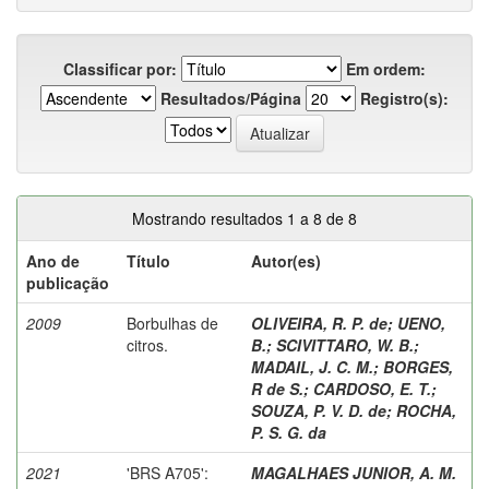
Classificar por:
Em ordem:
Resultados/Página
Registro(s):
Mostrando resultados 1 a 8 de 8
Ano de
Título
Autor(es)
publicação
2009
Borbulhas de
OLIVEIRA, R. P. de
;
UENO,
citros.
B.
;
SCIVITTARO, W. B.
;
MADAIL, J. C. M.
;
BORGES,
R de S.
;
CARDOSO, E. T.
;
SOUZA, P. V. D. de
;
ROCHA,
P. S. G. da
2021
'BRS A705':
MAGALHAES JUNIOR, A. M.