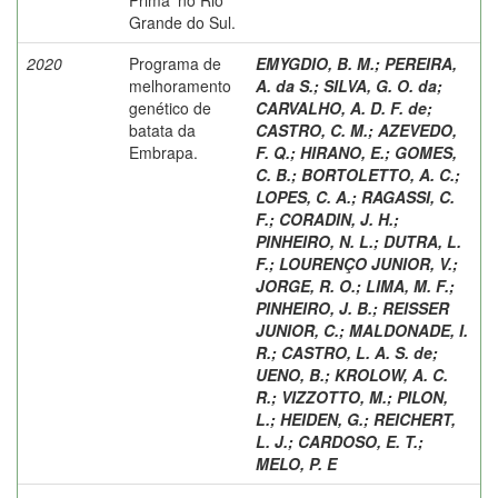
Grande do Sul.
2020
Programa de
EMYGDIO, B. M.
;
PEREIRA,
melhoramento
A. da S.
;
SILVA, G. O. da
;
genético de
CARVALHO, A. D. F. de
;
batata da
CASTRO, C. M.
;
AZEVEDO,
Embrapa.
F. Q.
;
HIRANO, E.
;
GOMES,
C. B.
;
BORTOLETTO, A. C.
;
LOPES, C. A.
;
RAGASSI, C.
F.
;
CORADIN, J. H.
;
PINHEIRO, N. L.
;
DUTRA, L.
F.
;
LOURENÇO JUNIOR, V.
;
JORGE, R. O.
;
LIMA, M. F.
;
PINHEIRO, J. B.
;
REISSER
JUNIOR, C.
;
MALDONADE, I.
R.
;
CASTRO, L. A. S. de
;
UENO, B.
;
KROLOW, A. C.
R.
;
VIZZOTTO, M.
;
PILON,
L.
;
HEIDEN, G.
;
REICHERT,
L. J.
;
CARDOSO, E. T.
;
MELO, P. E