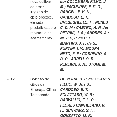
nova cultivar
de
;
COLOMBARI FILHO, J.
de arroz
M.
;
FAGUNDES, P. R. R.
;
irrigado de
RANGEL, P. H. N.
;
ciclo precoce,
CARDOSO, E. T.
;
elevada
BRESEGHELLO, F.
;
NUNES,
produtividade e
C. D. M.
;
CASTRO, A. P. de
;
resistente ao
PETRINI, J. A.
;
ANDRES, A.
;
acamamento.
NEVES, P. de C. F.
;
MARTINS, J. F. da S.
;
FURTINI, I. V.
;
MOURA
NETO, F. P.
;
CORDEIRO, A.
C. C.
;
ABREU, G. B.
;
PEREIRA, J. A.
;
UTUMI, M.
M.
2017
Coleção de
OLIVEIRA, R. P. de
;
SOARES
citros da
FILHO, W. dos S.
;
Embrapa Clima
CARDOSO, E. T.
;
Temperado.
SCIVITTARO, W. B.
;
CARVALHO, F. L. C.
;
FLORES CANTILLANO, R.
F.
;
SCHWARZ, S. F.
;
GONZATTO, M. P.
;