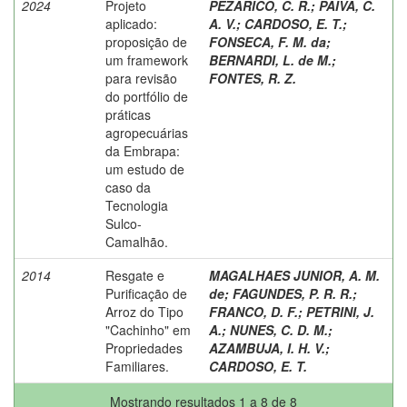
2024
Projeto
PEZARICO, C. R.
;
PAIVA, C.
aplicado:
A. V.
;
CARDOSO, E. T.
;
proposição de
FONSECA, F. M. da
;
um framework
BERNARDI, L. de M.
;
para revisão
FONTES, R. Z.
do portfólio de
práticas
agropecuárias
da Embrapa:
um estudo de
caso da
Tecnologia
Sulco-
Camalhão.
2014
Resgate e
MAGALHAES JUNIOR, A. M.
Purificação de
de
;
FAGUNDES, P. R. R.
;
Arroz do Tipo
FRANCO, D. F.
;
PETRINI, J.
"Cachinho" em
A.
;
NUNES, C. D. M.
;
Propriedades
AZAMBUJA, I. H. V.
;
Familiares.
CARDOSO, E. T.
Mostrando resultados 1 a 8 de 8