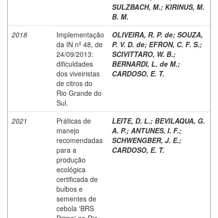
SULZBACH, M.
;
KIRINUS, M.
B. M.
2018
Implementação
OLIVEIRA, R. P. de
;
SOUZA,
da IN nº 48, de
P. V. D. de
;
EFRON, C. F. S.
;
24/09/2013:
SCIVITTARO, W. B.
;
dificuldades
BERNARDI, L. de M.
;
dos viveiristas
CARDOSO, E. T.
de citros do
Rio Grande do
Sul.
2021
Práticas de
LEITE, D. L.
;
BEVILAQUA, G.
manejo
A. P.
;
ANTUNES, I. F.
;
recomendadas
SCHWENGBER, J. E.
;
para a
CARDOSO, E. T.
produção
ecológica
certificada de
bulbos e
sementes de
cebola 'BRS
Prima' no Rio