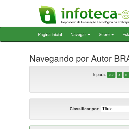
Skip
Página inicial
Navegar
Sobre
Est
navigation
Navegando por Autor BRA
Ir para:
0-9
A
B
Classificar por: