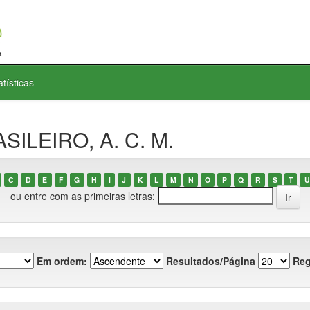
atísticas
SILEIRO, A. C. M.
C
D
E
F
G
H
I
J
K
L
M
N
O
P
Q
R
S
T
U
ou entre com as primeiras letras:
Em ordem:
Resultados/Página
Reg