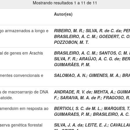
Mostrando resultados 1 a 11 de 11
Autor(es)
rigo armazenados a longo e
RIBEIRO, M. R.
;
SILVA, R. de C. da
;
PEN
BRASILEIRO, A. C. M.
;
GOEDERT, C. O
POZZOBON, M. T.
cial de genes em Arachis
BRASILEIRO, A. C. M.
;
SANTOS, C. M. 
SILVA, F. R.
;
ARAÚJO, A. C. G. de
;
BERT
GUIMARÃES, P. M.
entes convencionais e
SALOMAO, A. N.
;
GIMENES, M. A.
;
BRA
s de macroarranjo de DNA
ANDRADE, R. V. de
;
MEHTA, A.
;
GUIMA
atoide.
F.
;
SARAIVA, M. A. de P.
;
FRAGOSO, R.
e amendoim em resposta ao
BERTIOLI, S. C. de M. L.
;
MARQUES, T
GUIMARAES, P. M.
;
BRASILEIRO, A. C.
serva genética florestal
SILVA, J. A. da
;
LEITE, E. J.
;
CAVALLARI