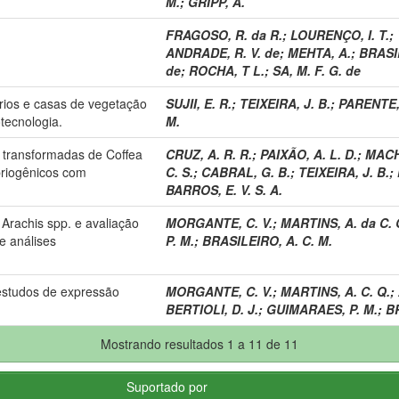
M.
;
GRIPP, A.
FRAGOSO, R. da R.
;
LOURENÇO, I. T.
;
ANDRADE, R. V. de
;
MEHTA, A.
;
BRASIL
de
;
ROCHA, T L.
;
SA, M. F. G. de
rios e casas de vegetação
SUJII, E. R.
;
TEIXEIRA, J. B.
;
PARENTE, 
tecnologia.
M.
 transformadas de Coffea
CRUZ, A. R. R.
;
PAIXÃO, A. L. D.
;
MACH
briogênicos com
C. S.
;
CABRAL, G. B.
;
TEIXEIRA, J. B.
;
BARROS, E. V. S. A.
 Arachis spp. e avaliação
MORGANTE, C. V.
;
MARTINS, A. da C. 
e análises
P. M.
;
BRASILEIRO, A. C. M.
estudos de expressão
MORGANTE, C. V.
;
MARTINS, A. C. Q.
;
BERTIOLI, D. J.
;
GUIMARAES, P. M.
;
BR
Mostrando resultados 1 a 11 de 11
Suportado por