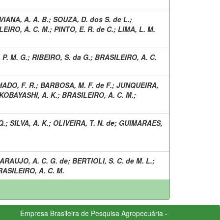
VIANA, A. A. B.
;
SOUZA, D. dos S. de L.
;
EIRO, A. C. M.
;
PINTO, E. R. de C.
;
LIMA, L. M.
P. M. G.
;
RIBEIRO, S. da G.
;
BRASILEIRO, A. C.
ADO, F. R.
;
BARBOSA, M. F. de F.
;
JUNQUEIRA,
KOBAYASHI, A. K.
;
BRASILEIRO, A. C. M.
;
Q.
;
SILVA, A. K.
;
OLIVEIRA, T. N. de
;
GUIMARAES,
ARAUJO, A. C. G. de
;
BERTIOLI, S. C. de M. L.
;
ASILEIRO, A. C. M.
Empresa Brasileira de Pesquisa Agropecuária -