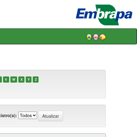
V
W
X
Y
Z
istro(s):