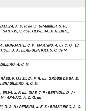
ALOZA, A. D. P. de S.
;
BRAMMER, S. P.
;
.
;
SANTOS, S. dos
;
OLIVEIRA, A. R. DA S.
;
R.
;
MORGANTE, C. V.
;
MARTINS, A. da C. Q.
;
DA
IOLI, D. J.
;
LEAL-BERTIOLI, S. C. de M.
;
SILEIRO, A. C. M.
RÃES, P. M.
;
SILVA, F. R. da
;
GROSSI DE SÁ, M.
;
BRASILEIRO, A. C. M.
.
;
SILVA, J. P. da
;
DIAS, T. P.
;
BERTIOLI, D. J.
;
 M.
;
ARAUJO, A. C. G. de
, D. A. N.
;
PEREIRA, J. E. S.
;
BRASILEIRO, A. C.