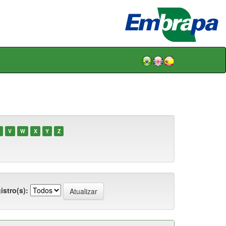
V
W
X
Y
Z
istro(s):