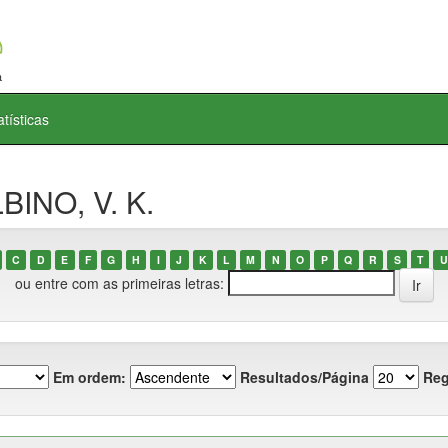
atísticas
BINO, V. K.
C
D
E
F
G
H
I
J
K
L
M
N
O
P
Q
R
S
T
U
ou entre com as primeiras letras:
Em ordem:
Resultados/Página
Reg