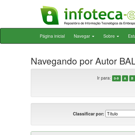
Skip
Página inicial
Navegar
Sobre
Est
navigation
Navegando por Autor BAL
Ir para:
0-9
A
B
Classificar por: