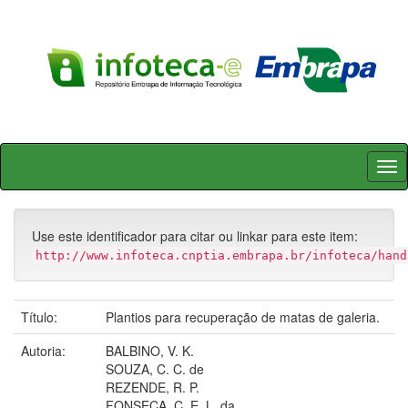
Skip
navigation
Use este identificador para citar ou linkar para este item:
http://www.infoteca.cnptia.embrapa.br/infoteca/hand
Título:
Plantios para recuperação de matas de galeria.
Autoria:
BALBINO, V. K.
SOUZA, C. C. de
REZENDE, R. P.
FONSECA, C. E. L. da