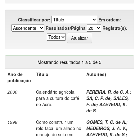
Classificar por:
Em ordem:
Resultados/Página
Registro(s):
Mostrando resultados 1 a 5 de 5
Ano de
Título
Autor(es)
publicação
2000
Calendário agrícola
PEREIRA, R. de C. A.
;
para a cultura do café
SA, C. P. de
;
SALES,
no Acre.
F. de
;
AZEVEDO, K.
de S.
1998
Como construir um
GOMES, T. C. de A.
;
rolo-faca: um aliado no
MEDEIROS, J. A. V.
;
manejo do solo em
AZEVEDO, K. de S.
;