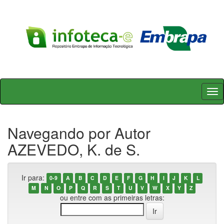
Skip
navigation
Navegando por Autor
AZEVEDO, K. de S.
Ir para:
0-9
A
B
C
D
E
F
G
H
I
J
K
L
M
N
O
P
Q
R
S
T
U
V
W
X
Y
Z
ou entre com as primeiras letras: