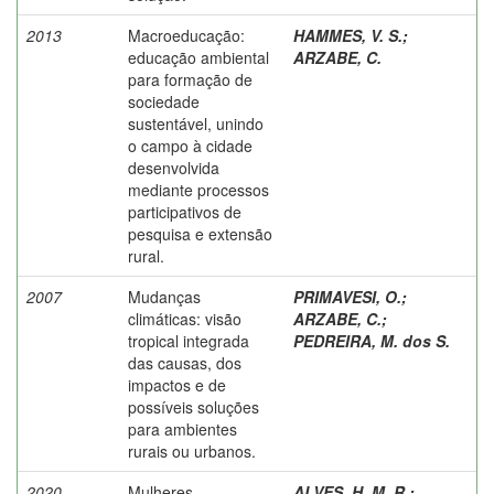
2013
Macroeducação:
HAMMES, V. S.
;
educação ambiental
ARZABE, C.
para formação de
sociedade
sustentável, unindo
o campo à cidade
desenvolvida
mediante processos
participativos de
pesquisa e extensão
rural.
2007
Mudanças
PRIMAVESI, O.
;
climáticas: visão
ARZABE, C.
;
tropical integrada
PEDREIRA, M. dos S.
das causas, dos
impactos e de
possíveis soluções
para ambientes
rurais ou urbanos.
2020
Mulheres
ALVES, H. M. R.
;