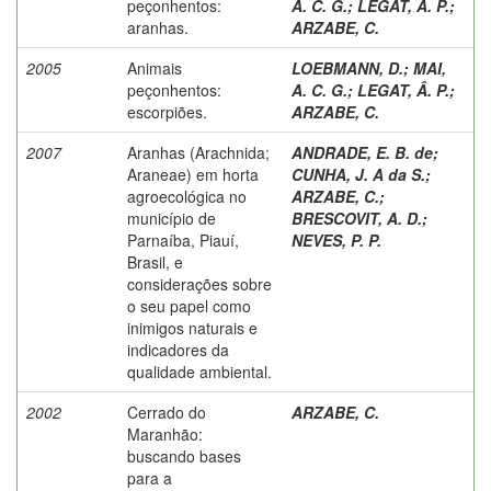
peçonhentos:
A. C. G.
;
LEGAT, Â. P.
;
aranhas.
ARZABE, C.
2005
Animais
LOEBMANN, D.
;
MAI,
peçonhentos:
A. C. G.
;
LEGAT, Â. P.
;
escorpiões.
ARZABE, C.
2007
Aranhas (Arachnida;
ANDRADE, E. B. de
;
Araneae) em horta
CUNHA, J. A da S.
;
agroecológica no
ARZABE, C.
;
município de
BRESCOVIT, A. D.
;
Parnaíba, Piauí,
NEVES, P. P.
Brasil, e
considerações sobre
o seu papel como
inimigos naturais e
indicadores da
qualidade ambiental.
2002
Cerrado do
ARZABE, C.
Maranhão:
buscando bases
para a