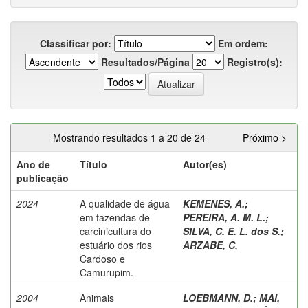
Classificar por:
Em ordem:
Resultados/Página
Registro(s):
Mostrando resultados 1 a 20 de 24
Próximo >
Ano de
Título
Autor(es)
publicação
2024
A qualidade de água
KEMENES, A.
;
em fazendas de
PEREIRA, A. M. L.
;
carcinicultura do
SILVA, C. E. L. dos S.
;
estuário dos rios
ARZABE, C.
Cardoso e
Camurupim.
2004
Animais
LOEBMANN, D.
;
MAI,