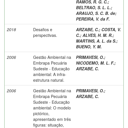
RAMOS, R. G. C.
;
BELTRAO, S. L. L.
;
ARAUJO, S. C. B. de
;
PEREIRA, V. da F.
2018
Desafios e
ARZABE, C.
;
COSTA, V.
perspectivas.
C.
;
ALVES, H. M. R.
;
MARTINS, A. L. da S.
;
BUENO, Y. M.
2006
Gestão Ambiental na
PRIMAVESI, O.
;
Embrapa Pecuária
NICODEMO, M. L. F.
;
Sudeste - Educação
ARZABE, C.
ambiental: A infra-
estrutura natural.
2006
Gestão Ambiental na
PRIMAVESI, O.
;
Embrapa Pecuária
ARZABE, C.
Sudeste - Educação
ambiental: O modelo
pictórico,
apresentado em três
figuras: situação,