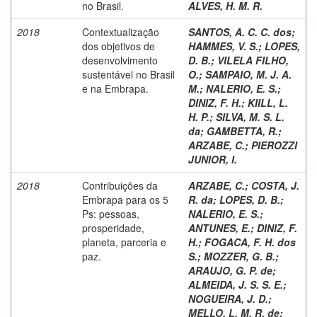
no Brasil.
ALVES, H. M. R.
2018
Contextualização
SANTOS, A. C. C. dos
;
dos objetivos de
HAMMES, V. S.
;
LOPES,
desenvolvimento
D. B.
;
VILELA FILHO,
sustentável no Brasil
O.
;
SAMPAIO, M. J. A.
e na Embrapa.
M.
;
NALERIO, E. S.
;
DINIZ, F. H.
;
KIILL, L.
H. P.
;
SILVA, M. S. L.
da
;
GAMBETTA, R.
;
ARZABE, C.
;
PIEROZZI
JUNIOR, I.
2018
Contribuições da
ARZABE, C.
;
COSTA, J.
Embrapa para os 5
R. da
;
LOPES, D. B.
;
Ps: pessoas,
NALERIO, E. S.
;
prosperidade,
ANTUNES, E.
;
DINIZ, F.
planeta, parceria e
H.
;
FOGACA, F. H. dos
paz.
S.
;
MOZZER, G. B.
;
ARAUJO, G. P. de
;
ALMEIDA, J. S. S. E.
;
NOGUEIRA, J. D.
;
MELLO, L. M. R. de
;