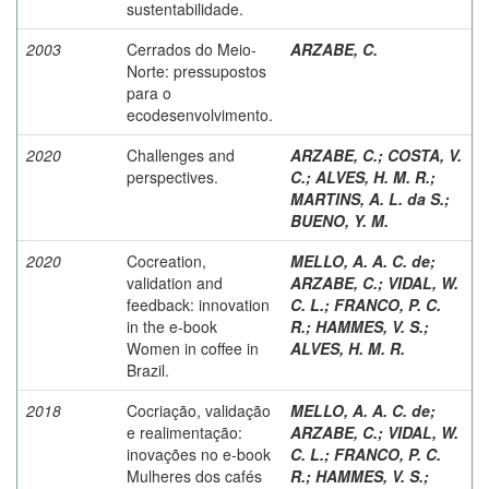
sustentabilidade.
2003
Cerrados do Meio-
ARZABE, C.
Norte: pressupostos
para o
ecodesenvolvimento.
2020
Challenges and
ARZABE, C.
;
COSTA, V.
perspectives.
C.
;
ALVES, H. M. R.
;
MARTINS, A. L. da S.
;
BUENO, Y. M.
2020
Cocreation,
MELLO, A. A. C. de
;
validation and
ARZABE, C.
;
VIDAL, W.
feedback: innovation
C. L.
;
FRANCO, P. C.
in the e-book
R.
;
HAMMES, V. S.
;
Women in coffee in
ALVES, H. M. R.
Brazil.
2018
Cocriação, validação
MELLO, A. A. C. de
;
e realimentação:
ARZABE, C.
;
VIDAL, W.
inovações no e-book
C. L.
;
FRANCO, P. C.
Mulheres dos cafés
R.
;
HAMMES, V. S.
;