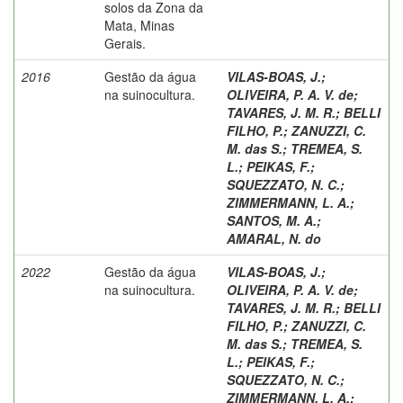
solos da Zona da
Mata, Minas
Gerais.
2016
Gestão da água
VILAS-BOAS, J.
;
na suinocultura.
OLIVEIRA, P. A. V. de
;
TAVARES, J. M. R.
;
BELLI
FILHO, P.
;
ZANUZZI, C.
M. das S.
;
TREMEA, S.
L.
;
PEIKAS, F.
;
SQUEZZATO, N. C.
;
ZIMMERMANN, L. A.
;
SANTOS, M. A.
;
AMARAL, N. do
2022
Gestão da água
VILAS-BOAS, J.
;
na suinocultura.
OLIVEIRA, P. A. V. de
;
TAVARES, J. M. R.
;
BELLI
FILHO, P.
;
ZANUZZI, C.
M. das S.
;
TREMEA, S.
L.
;
PEIKAS, F.
;
SQUEZZATO, N. C.
;
ZIMMERMANN, L. A.
;