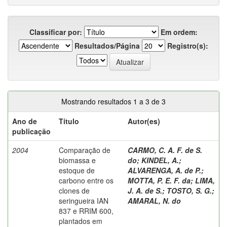
Classificar por:
Em ordem:
Resultados/Página
Registro(s):
Mostrando resultados 1 a 3 de 3
Ano de
Título
Autor(es)
publicação
2004
Comparação de
CARMO, C. A. F. de S.
biomassa e
do
;
KINDEL, A.
;
estoque de
ALVARENGA, A. de P.
;
carbono entre os
MOTTA, P. E. F. da
;
LIMA,
clones de
J. A. de S.
;
TOSTO, S. G.
;
seringueira IAN
AMARAL, N. do
837 e RRIM 600,
plantados em